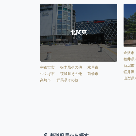
北関東
金沢市
福井県
新潟市
宇都宮市
栃木県その他
水戸市
軽井沢
つくば市
茨城県その他
前橋市
山梨県
高崎市
群馬県その他
都道府県から探す