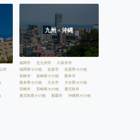
九州・沖縄
福岡市
北九州市
久留米市
福岡県その他
佐賀市
佐賀県その他
山市
長崎市
長崎県その他
熊本市
熊本県その他
大分市
大分県その他
他
宮崎市
宮崎県その他
鹿児島市
鹿児島県その他
那覇市
沖縄県その他
他