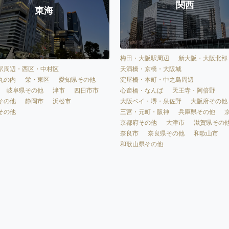
関西
東海
梅田・大阪駅周辺
新大阪・大阪北部
天満橋・京橋・大阪城
駅周辺・西区・中村区
淀屋橋・本町・中之島周辺
丸の内
栄・東区
愛知県その他
心斎橋・なんば
天王寺・阿倍野
岐阜県その他
津市
四日市市
大阪ベイ・堺・泉佐野
大阪府その他
その他
静岡市
浜松市
三宮・元町・阪神
兵庫県その他
その他
京都府その他
大津市
滋賀県その
奈良市
奈良県その他
和歌山市
和歌山県その他