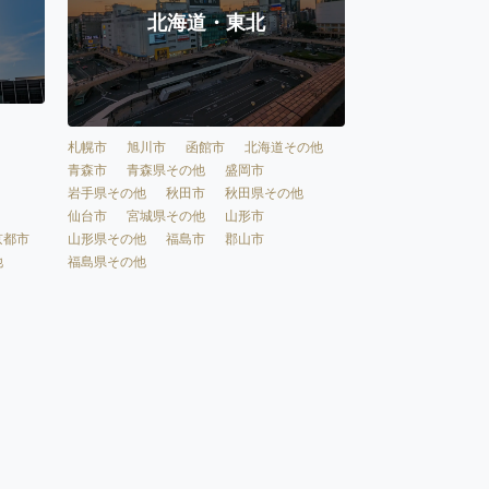
北海道・東北
札幌市
旭川市
函館市
北海道その他
青森市
青森県その他
盛岡市
岩手県その他
秋田市
秋田県その他
仙台市
宮城県その他
山形市
京都市
山形県その他
福島市
郡山市
他
福島県その他