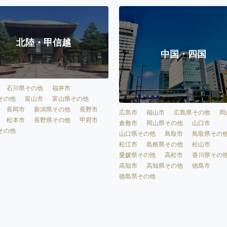
北陸・甲信越
中国・四国
石川県その他
福井市
その他
富山市
富山県その他
長岡市
新潟県その他
長野市
広島市
福山市
広島県その他
岡
松本市
長野県その他
甲府市
倉敷市
岡山県その他
山口市
その他
山口県その他
鳥取市
鳥取県その
松江市
島根県その他
松山市
愛媛県その他
高松市
香川県その
高知市
高知県その他
徳島市
徳島県その他