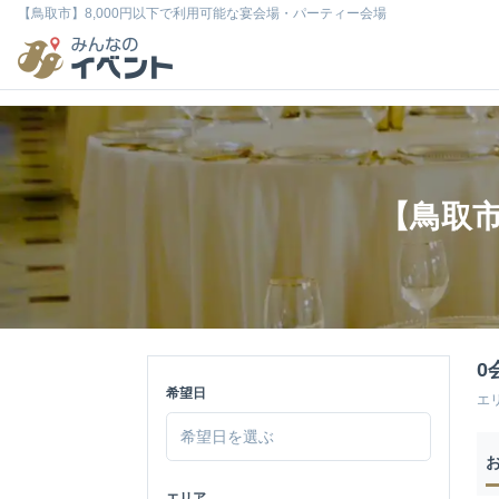
【鳥取市】8,000円以下で利用可能な宴会場・パーティー会場
【鳥取市
0
希望日
エ
エリア