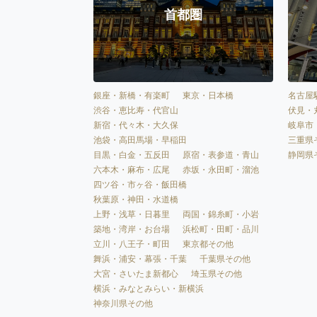
首都圏
銀座・新橋・有楽町
東京・日本橋
名古屋
渋谷・恵比寿・代官山
伏見・
新宿・代々木・大久保
岐阜市
池袋・高田馬場・早稲田
三重県
目黒・白金・五反田
原宿・表参道・青山
静岡県
六本木・麻布・広尾
赤坂・永田町・溜池
四ツ谷・市ヶ谷・飯田橋
秋葉原・神田・水道橋
上野・浅草・日暮里
両国・錦糸町・小岩
築地・湾岸・お台場
浜松町・田町・品川
立川・八王子・町田
東京都その他
舞浜・浦安・幕張・千葉
千葉県その他
大宮・さいたま新都心
埼玉県その他
横浜・みなとみらい・新横浜
神奈川県その他