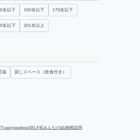
50名以下
160名以下
170名以下
00名以下
201名以上
式場
貸しスペース（飲食付き）
RT
capry
tagless
SELFiE
みんなの結婚相談所