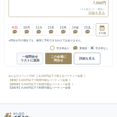
7,000円
（1人あたり・税込）
詳細を見る
今日
10
月
11
火
12
水
13
木
14
金
15
土
その他
※問合せ可の場合でも、確実に予約できるわけではありません。
空き枠あり
要相談
空き枠なし
一括問合せ
この会場に
詳細を見る
リストに追加
問合せ
みんなのイベントTOP
8,000円以下で使えるパーティー会場
【東海】8,000円以下で利用可能なパーティー会場
【静岡県】8,000円以下で利用可能なパーティー会場
【浜松市】8,000円以下で利用可能なパーティー会場