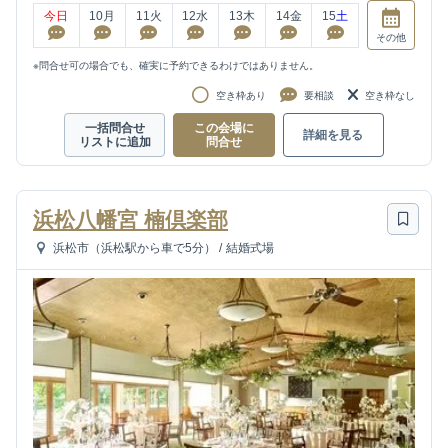
今日
10
月
11
火
12
水
13
木
14
金
15
土
その他
※問合せ可の場合でも、確実に予約できるわけではありません。
空き枠あり
要相談
空き枠なし
一括問合せ
この会場に
詳細を見る
リストに追加
問合せ
浜松八幡宮 楠倶楽部
浜松市（浜松駅から車で5分）
/
結婚式場