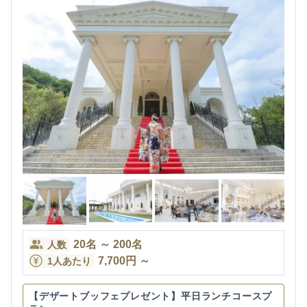
20
名
～
200
名
人数
7,700
円
～
1人あたり
【デザートブッフェプレゼント】平日ランチコースプ