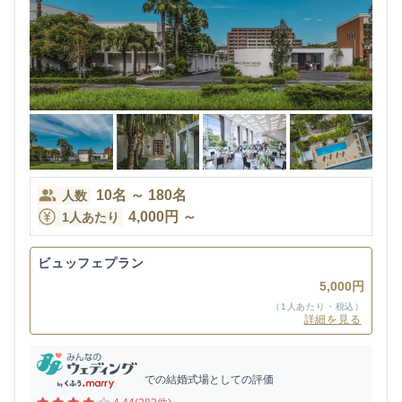
10
名
～
180
名
人数
4,000
円
～
1人あたり
ビュッフェプラン
5,000円
（1人あたり・税込）
詳細を見る
での結婚式場としての評価