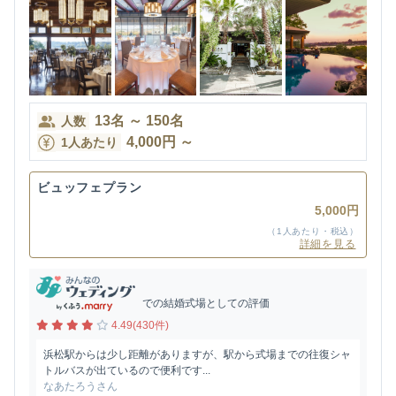
13
名
～
150
名
人数
4,000
円
～
1人あたり
ビュッフェプラン
5,000円
（1人あたり・税込）
詳細を見る
での結婚式場としての評価
4.49(430件)
浜松駅からは少し距離がありますが、駅から式場までの往復シャ
トルバスが出ているので便利です...
なあたろうさん