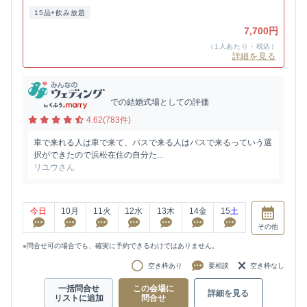
15品+飲み放題
7,700円
（1人あたり・税込）
詳細を見る
での結婚式場としての評価
4.62(783件)
車で来れる人は車で来て、バスで来る人はバスで来るっていう選
択ができたので浜松在住の自分た...
リユウさん
今日
10
月
11
火
12
水
13
木
14
金
15
土
その他
※問合せ可の場合でも、確実に予約できるわけではありません。
空き枠あり
要相談
空き枠なし
一括問合せ
この会場に
詳細を見る
リストに追加
問合せ