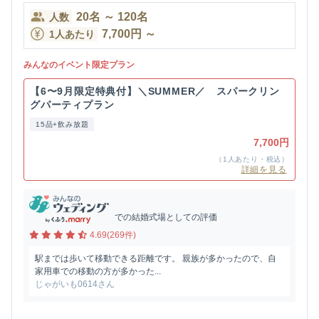
20
名
～
120
名
人数
7,700
円
～
1人あたり
みんなのイベント限定プラン
【6〜9月限定特典付】＼SUMMER／ スパークリン
グパーティプラン
15品+飲み放題
7,700円
（1人あたり・税込）
詳細を見る
での結婚式場としての評価
4.69(269件)
駅までは歩いて移動できる距離です。 親族が多かったので、自
家用車での移動の方が多かった...
じゃがいも0614さん