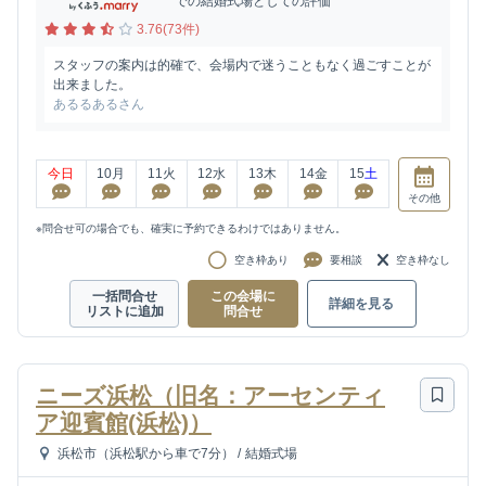
での結婚式場としての評価
3.76(73件)
スタッフの案内は的確で、会場内で迷うこともなく過ごすことが
出来ました。
あるるあるさん
今日
10
月
11
火
12
水
13
木
14
金
15
土
その他
※問合せ可の場合でも、確実に予約できるわけではありません。
空き枠あり
要相談
空き枠なし
一括問合せ
この会場に
詳細を見る
リストに追加
問合せ
ニーズ浜松（旧名：アーセンティ
ア迎賓館(浜松)）
浜松市（浜松駅から車で7分）
/
結婚式場