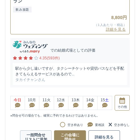
ラン
飲み放題
8,800円
（1人あたり・税込）
詳細を見る
での結婚式場としての評価
4.35(593件)
駅から少し遠いですが、タクシーチケットや貸切バスなどを手配
きてもらえるサービスがあるので...
タカイチャンさん
今日
10
月
11
火
12
水
13
木
14
金
15
土
その他
※問合せ可の場合でも、確実に予約できるわけではありません。
空き枠あり
要相談
空き枠なし
一括問合せ
この会場に
詳細を見る
リストに追加
問合せ