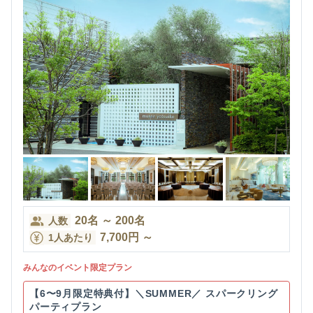
20
名
～
200
名
人数
7,700
円
～
1人あたり
みんなのイベント限定プラン
【6〜9月限定特典付】＼SUMMER／ スパークリング
パーティプラン