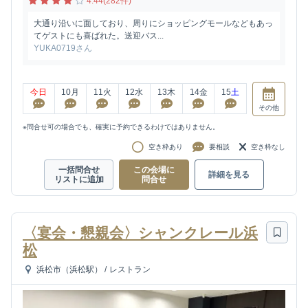
4.44(282件)
大通り沿いに面しており、周りにショッピングモールなどもあっ
てゲストにも喜ばれた。送迎バス...
YUKA0719さん
今日
10
月
11
火
12
水
13
木
14
金
15
土
その他
※問合せ可の場合でも、確実に予約できるわけではありません。
空き枠あり
要相談
空き枠なし
一括問合せ
この会場に
詳細を見る
リストに追加
問合せ
〈宴会・懇親会〉シャンクレール浜
松
浜松市（浜松駅）
/
レストラン