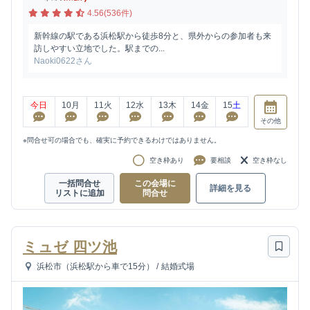
4.56(536件)
新幹線の駅である浜松駅から徒歩8分と、県外からの参加者も来
訪しやすい立地でした。駅までの...
Naoki0622さん
今日
10
月
11
火
12
水
13
木
14
金
15
土
その他
※問合せ可の場合でも、確実に予約できるわけではありません。
空き枠あり
要相談
空き枠なし
一括問合せ
この会場に
詳細を見る
リストに追加
問合せ
ミュゼ 四ツ池
浜松市（浜松駅から車で15分）
/
結婚式場