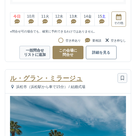
今日
10
月
11
火
12
水
13
木
14
金
15
土
その他
※問合せ可の場合でも、確実に予約できるわけではありません。
空き枠あり
要相談
空き枠なし
一括問合せ
この会場に
詳細を見る
リストに追加
問合せ
ル・グラン・ミラージュ
浜松市（浜松駅から車で15分）
/
結婚式場