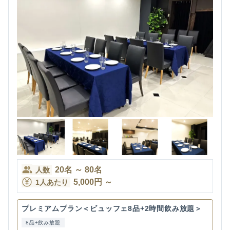
20
名
～
80
名
人数
5,000
円
～
1人あたり
プレミアムプラン＜ビュッフェ8品+2時間飲み放題＞
8品+飲み放題