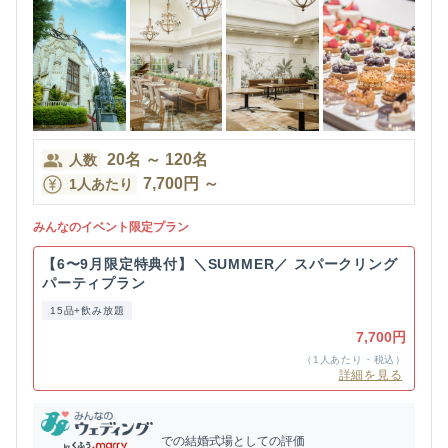
20
名
～
120
名
人数
7,700
円
～
1人あたり
みんなのイベント限定プラン
【6〜9月限定特典付】＼SUMMER／ スパークリング
パーティプラン
15品+飲み放題
7,700円
（1人あたり・税込）
詳細を見る
での結婚式場としての評価