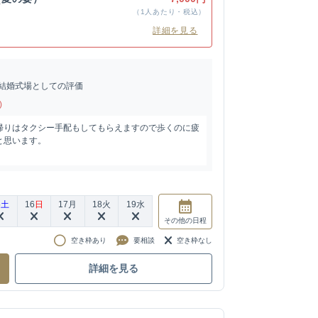
（1人あたり・税込）
詳細を見る
結婚式場としての評価
)
帰りはタクシー手配もしてもらえますので歩くのに疲
と思います。
5
土
16
日
17
月
18
火
19
水
その他
の日程
空き枠あり
要相談
空き枠なし
詳細を見る