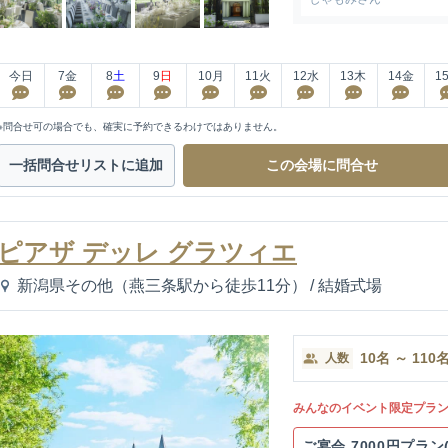
今日
7
金
8
土
9
日
10
月
11
火
12
水
13
木
14
金
1
※問合せ可の場合でも、確実に予約できるわけではありません。
一括問合せ
リストに追加
この会場に
問合せ
ピアザ デッレ グラツィエ
新潟県その他（燕三条駅から徒歩11分）
/
結婚式場
10
名
～
110
人数
みんなのイベント限定プラ
ご宴会 7000円プラ