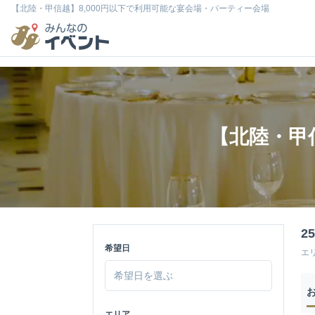
【北陸・甲信越】8,000円以下で利用可能な宴会場・パーティー会場
【北陸・甲
2
希望日
エ
エリア