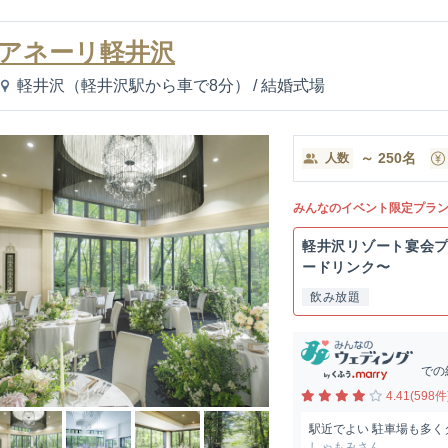
アネーリ軽井沢
軽井沢（軽井沢駅から車で8分）
/
結婚式場
～
250
名
人数
みんなのイベント限定プラ
軽井沢リゾート宴会プ
ードリンク〜
飲み放題
での
4.41(598件
駅近でよい 駐車場も多
しゃもみさん