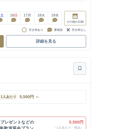
5
土
16
日
17
月
18
火
19
水
その他
の日程
空き枠あり
要相談
空き枠なし
詳細を見る
5,500
円
～
1人あたり
ン
クプレゼントなどの
5,500円
6年歓送迎会プラン
（1人あたり・税込）