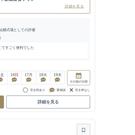
詳細を見る
結婚式場としての評価
)
くてすごく便利でした
5
土
16
日
17
月
18
火
19
水
その他
の日程
空き枠あり
要相談
空き枠なし
詳細を見る