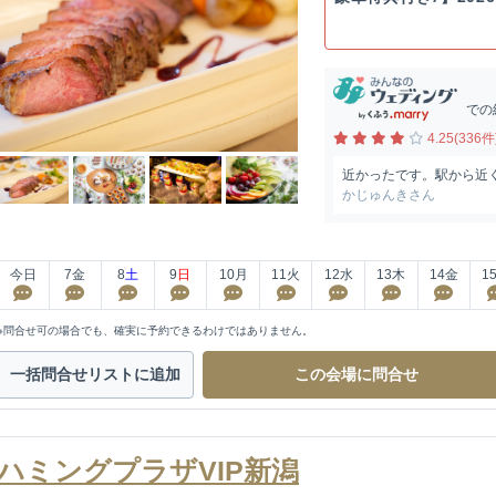
での
4.25(336件
近かったです。駅から近
かじゅんきさん
今日
7
金
8
土
9
日
10
月
11
火
12
水
13
木
14
金
1
※問合せ可の場合でも、確実に予約できるわけではありません。
一括問合せ
リストに追加
この会場に
問合せ
ハミングプラザVIP新潟