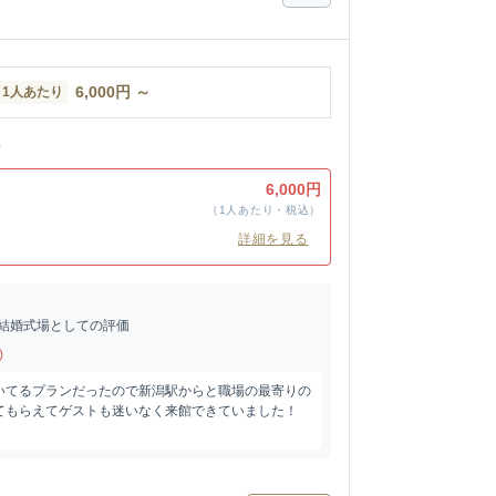
6,000
円
～
1人あたり
ン
6,000円
（1人あたり・税込）
詳細を見る
結婚式場としての評価
)
いてるプランだったので新潟駅からと職場の最寄りの
てもらえてゲストも迷いなく来館できていました！