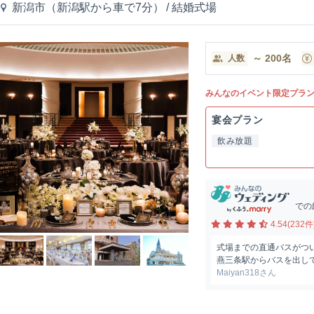
新潟市（新潟駅から車で7分）
/
結婚式場
～
200
名
人数
みんなのイベント限定プラ
宴会プラン
飲み放題
での
4.54(232件
式場までの直通バスがつ
燕三条駅からバスを出し
Maiyan318さん