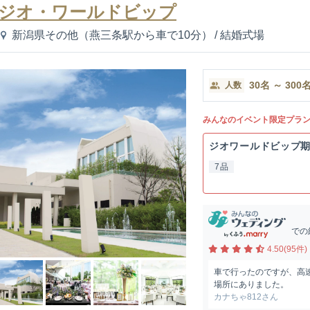
ジオ・ワールドビップ
新潟県その他（燕三条駅から車で10分）
/
結婚式場
30
名
～
300
人数
みんなのイベント限定プラ
ジオワールドビップ
7品
での
4.50(95件)
車で行ったのですが、高
場所にありました。
カナちゃ812さん