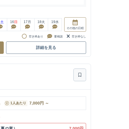
5
土
16
日
17
月
18
火
19
水
その他
の日程
空き枠あり
要相談
空き枠なし
詳細を見る
名
7,000
円
～
1人あたり
ン
ン(夏の宴）
7,000円