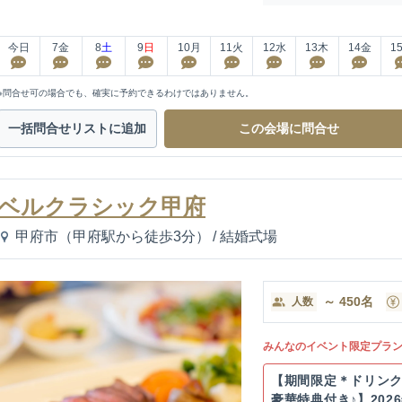
今日
7
金
8
土
9
日
10
月
11
火
12
水
13
木
14
金
1
※問合せ可の場合でも、確実に予約できるわけではありません。
一括問合せ
リストに追加
この会場に
問合せ
ベルクラシック甲府
甲府市（甲府駅から徒歩3分）
/
結婚式場
～
450
名
人数
みんなのイベント限定プラ
【期間限定＊ドリン
豪華特典付き♪】202