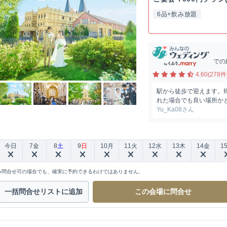
6品+飲み放題
での
4.60(278件
駅から徒歩で迎えます。
れた場合でも良い場所か
Yu_Ka08さん
今日
7
金
8
土
9
日
10
月
11
火
12
水
13
木
14
金
1
※問合せ可の場合でも、確実に予約できるわけではありません。
一括問合せ
リストに追加
この会場に
問合せ