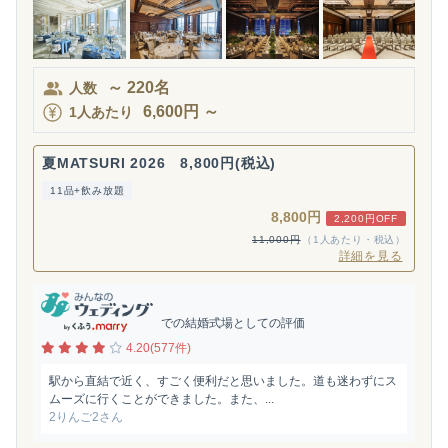
～
220
名
人数
6,600
円
～
1人あたり
夏MATSURI 2026 8,800円(税込)
11品+飲み放題
8,800円
2,200円OFF
11,000円
（1人あたり・税込）
詳細を見る
での結婚式場としての評価
4.20(577件)
駅から直結で近く、すごく便利だと思いました。道も迷わずにス
ムーズに行くことができました。また、...
2りんご2さん