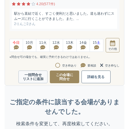
4.20(577件)
駅から直結で近く、すごく便利だと思いました。道も迷わずにス
ムーズに行くことができました。また、...
2りんご2さん
今日
10
月
11
火
12
水
13
木
14
金
15
土
その他
※問合せ可の場合でも、確実に予約できるわけではありません。
空き枠あり
要相談
空き枠なし
一括問合せ
この会場に
詳細を見る
リストに追加
問合せ
ご指定の条件に該当する会場がありま
せんでした。
検索条件を変更して、再度検索してください。