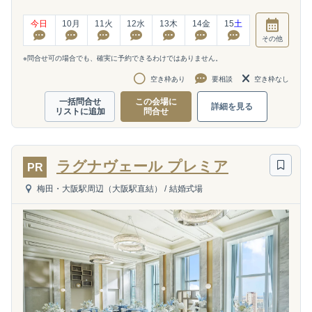
今日
10
月
11
火
12
水
13
木
14
金
15
土
その他
※問合せ可の場合でも、確実に予約できるわけではありません。
空き枠あり
要相談
空き枠なし
一括問合せ
この会場に
詳細を見る
リストに追加
問合せ
ラグナヴェール プレミア
PR
梅田・大阪駅周辺（大阪駅直結）
/
結婚式場