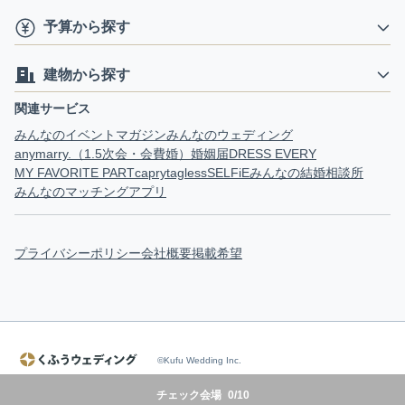
予算から探す
建物から探す
関連サービス
みんなのイベントマガジン
みんなのウェディング
anymarry.（1.5次会・会費婚）
婚姻届
DRESS EVERY
MY FAVORITE PART
capry
tagless
SELFiE
みんなの結婚相談所
みんなのマッチングアプリ
プライバシーポリシー
会社概要
掲載希望
©Kufu Wedding Inc.
チェック会場
0
/
10