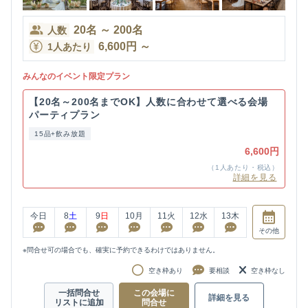
20
名
～
200
名
人数
6,600
円
～
1人あたり
みんなのイベント限定プラン
【20名～200名までOK】人数に合わせて選べる会場
パーティプラン
15品+飲み放題
6,600円
（1人あたり・税込）
詳細を見る
今日
8
土
9
日
10
月
11
火
12
水
13
木
その他
※問合せ可の場合でも、確実に予約できるわけではありません。
空き枠あり
要相談
空き枠なし
一括問合せ
この会場に
詳細を見る
リストに追加
問合せ