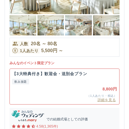
20
名
～
80
名
人数
5,500
円
～
1人あたり
みんなのイベント限定プラン
【3大特典付き】歓迎会・送別会プラン
飲み放題
8,800円
（1人あたり・税込）
詳細を見る
での結婚式場としての評価
4.58(1,365件)