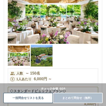
～
150
名
人数
6,000
円
～
1人あたり
チェック会場
0
/
10
◇スタンダードビュッフェプラン◇
一括問合せリストを見る
まとめて問合せ（無料）
飲み放題
8,000円