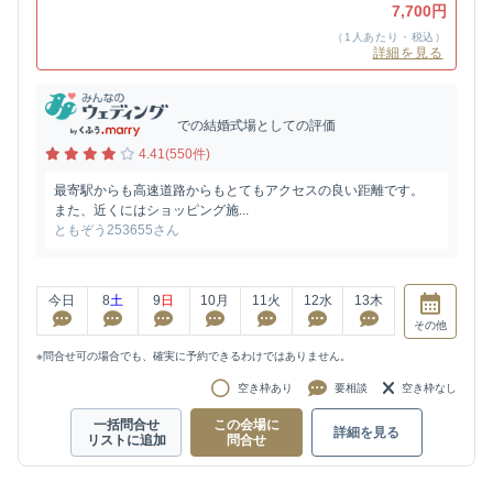
7,700円
（1人あたり・税込）
詳細を見る
での結婚式場としての評価
4.41(550件)
最寄駅からも高速道路からもとてもアクセスの良い距離です。
また、近くにはショッピング施...
ともぞう253655さん
今日
8
土
9
日
10
月
11
火
12
水
13
木
その他
※問合せ可の場合でも、確実に予約できるわけではありません。
空き枠あり
要相談
空き枠なし
一括問合せ
この会場に
詳細を見る
リストに追加
問合せ