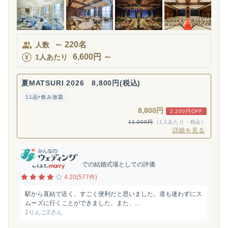
～
220
名
人数
6,600
円
～
1人あたり
夏MATSURI 2026 8,800円(税込)
11品+飲み放題
8,800円
2,200円OFF
11,000円
（1人あたり・税込）
詳細を見る
での結婚式場としての評価
4.20(577件)
駅から直結で近く、すごく便利だと思いました。道も迷わずにス
ムーズに行くことができました。また、...
2りんご2さん