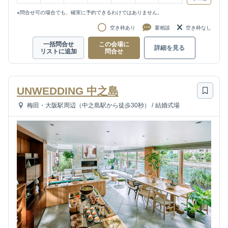
※問合せ可の場合でも、確実に予約できるわけではありません。
空き枠あり
要相談
空き枠なし
一括問合せ
この会場に
詳細を見る
リストに追加
問合せ
UNWEDDING 中之島
梅田・大阪駅周辺（中之島駅から徒歩30秒）
/
結婚式場