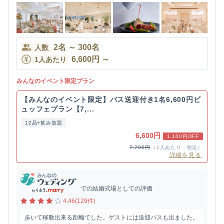
2
名
～
300
名
人数
6,600
円
～
1人あたり
みんなのイベント限定プラン
【みんなのイベント限定】バス送迎付き1名6,600円ビ
ュッフェプラン【7,...
12品+飲み放題
6,600円
1,100円OFF
7,700円
（1人あたり・税込）
詳細を見る
での結婚式場としての評価
4.46(129件)
歩いて移動出来る距離でした。ゲストには送迎バスも出ました。