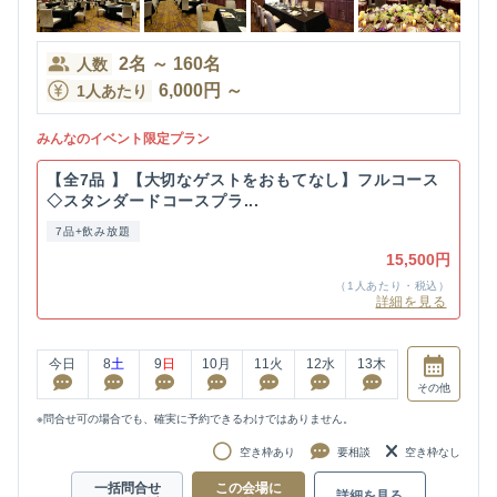
2
名
～
160
名
人数
6,000
円
～
1人あたり
みんなのイベント限定プラン
【全7品 】【大切なゲストをおもてなし】フルコース
◇スタンダードコースプラ...
7品+飲み放題
15,500円
（1人あたり・税込）
詳細を見る
今日
8
土
9
日
10
月
11
火
12
水
13
木
その他
※問合せ可の場合でも、確実に予約できるわけではありません。
空き枠あり
要相談
空き枠なし
一括問合せ
この会場に
詳細を見る