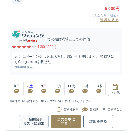
4品
5,000円
（1人あたり・税込）
詳細を見る
での結婚式場としての評価
4.30(432件)
近くにパーキングも沢山あるし、駅からも歩けます。 招待状に
もGooglemapを載せた...
skmrmtさん
今日
8
土
9
日
10
月
11
火
12
水
13
木
その他
※問合せ可の場合でも、確実に予約できるわけではありません。
空き枠あり
要相談
空き枠なし
一括問合せ
この会場に
詳細を見る
リストに追加
問合せ