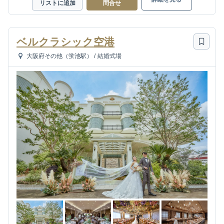
リストに追加
問合せ
ベルクラシック空港
大阪府その他（蛍池駅）
/
結婚式場