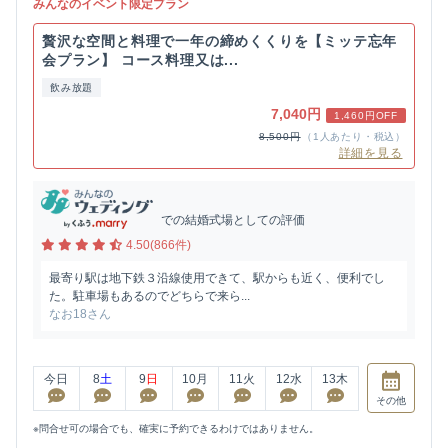
みんなのイベント限定プラン
贅沢な空間と料理で一年の締めくくりを【ミッテ忘年
会プラン】 コース料理又は...
飲み放題
7,040円
1,460円OFF
8,500円
（1人あたり・税込）
詳細を見る
での結婚式場としての評価
4.50(866件)
最寄り駅は地下鉄３沿線使用できて、駅からも近く、便利でし
た。駐車場もあるのでどちらで来ら...
なお18さん
今日
8
土
9
日
10
月
11
火
12
水
13
木
その他
※問合せ可の場合でも、確実に予約できるわけではありません。