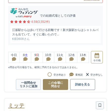
での結婚式場としての評価
4.59(3,552件)
江坂駅からは歩いて行ける距離です！新大阪駅からはシャトルバ
スも出ていて、すぐに着いたので...
KIE0608さん
今日
8
土
9
日
10
月
11
火
12
水
13
木
その他
※問合せ可の場合でも、確実に予約できるわけではありません。
空き枠あり
要相談
空き枠なし
一括問合せ
この会場に
詳細を見る
リストに追加
問合せ
ミッテ