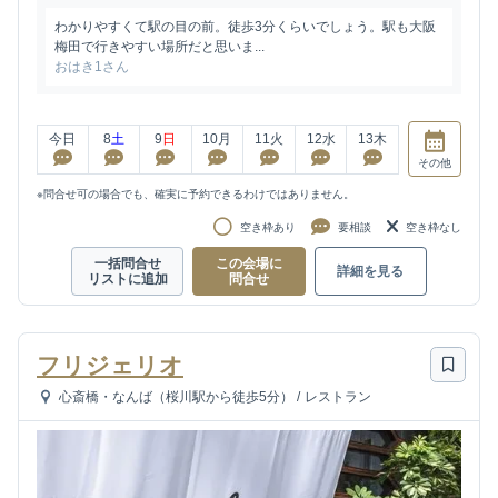
わかりやすくて駅の目の前。徒歩3分くらいでしょう。駅も大阪
梅田で行きやすい場所だと思いま...
おはき1さん
今日
8
土
9
日
10
月
11
火
12
水
13
木
その他
※問合せ可の場合でも、確実に予約できるわけではありません。
空き枠あり
要相談
空き枠なし
一括問合せ
この会場に
詳細を見る
リストに追加
問合せ
フリジェリオ
心斎橋・なんば（桜川駅から徒歩5分）
/
レストラン