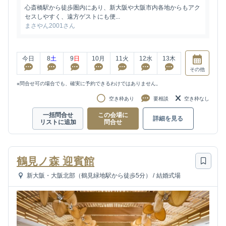
心斎橋駅から徒歩圏内にあり、新大阪や大阪市内各地からもアク
セスしやすく、遠方ゲストにも便...
まさやん2001さん
今日
8
土
9
日
10
月
11
火
12
水
13
木
その他
※問合せ可の場合でも、確実に予約できるわけではありません。
空き枠あり
要相談
空き枠なし
一括問合せ
この会場に
詳細を見る
リストに追加
問合せ
鶴見ノ森 迎賓館
新大阪・大阪北部（鶴見緑地駅から徒歩5分）
/
結婚式場