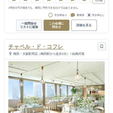
その他
※問合せ可の場合でも、確実に予約できるわけではありません。
空き枠あり
要相談
空き枠なし
一括問合せ
この会場に
詳細を見る
リストに追加
問合せ
チャペル・ド・コフレ
梅田・大阪駅周辺（梅田駅から徒歩1分）
/
結婚式場