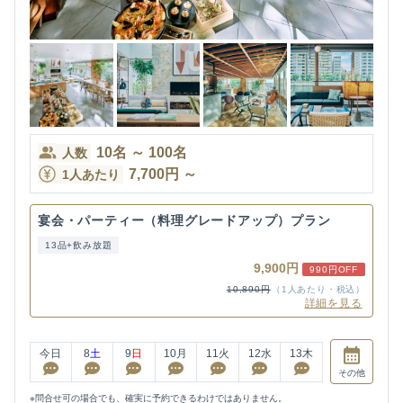
10
名
～
100
名
人数
7,700
円
～
1人あたり
宴会・パーティー（料理グレードアップ）プラン
13品+飲み放題
9,900円
990円OFF
10,890円
（1人あたり・税込）
詳細を見る
今日
8
土
9
日
10
月
11
火
12
水
13
木
その他
※問合せ可の場合でも、確実に予約できるわけではありません。