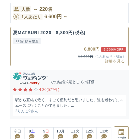
～
220
名
人数
6,600
円
～
1人あたり
夏MATSURI 2026 8,800円(税込)
11品+飲み放題
8,800円
2,200円OFF
11,000円
（1人あたり・税込）
詳細を見る
での結婚式場としての評価
4.20(577件)
駅から直結で近く、すごく便利だと思いました。道も迷わずにス
ムーズに行くことができました。...
2りんご2さん
今日
8
土
9
日
10
月
11
火
12
水
13
木
その他