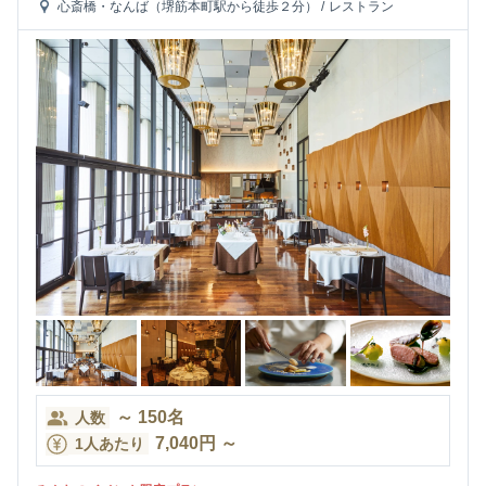
心斎橋・なんば（堺筋本町駅から徒歩２分）
/
レストラン
～
150
名
人数
7,040
円
～
1人あたり