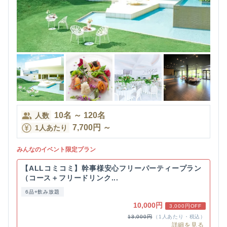
10
名
～
120
名
人数
7,700
円
～
1人あたり
みんなのイベント限定プラン
【ALLコミコミ】幹事様安心フリーパーティープラン
（コース＋フリードリンク...
6品+飲み放題
10,000円
3,000円OFF
13,000円
（1人あたり・税込）
詳細を見る