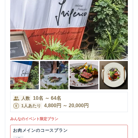
10
名
～
64
名
人数
4,800
円
～
20,000
円
1人あたり
みんなのイベント限定プラン
お肉メインのコースプラン