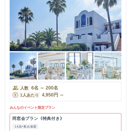
6
名
～
200
名
人数
4,950
円
～
1人あたり
みんなのイベント限定プラン
同窓会プラン《特典付き》
14品+飲み放題