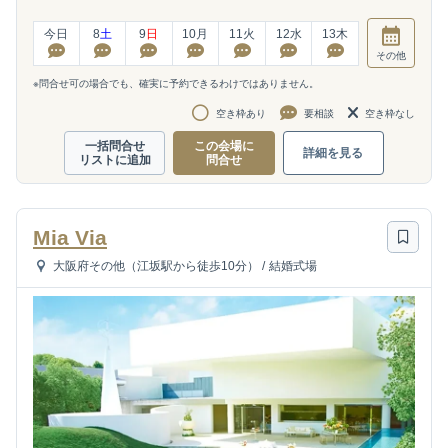
今日
8
土
9
日
10
月
11
火
12
水
13
木
その他
※問合せ可の場合でも、確実に予約できるわけではありません。
空き枠あり
要相談
空き枠なし
一括問合せ
この会場に
詳細を見る
リストに追加
問合せ
Mia Via
大阪府その他（江坂駅から徒歩10分）
/
結婚式場