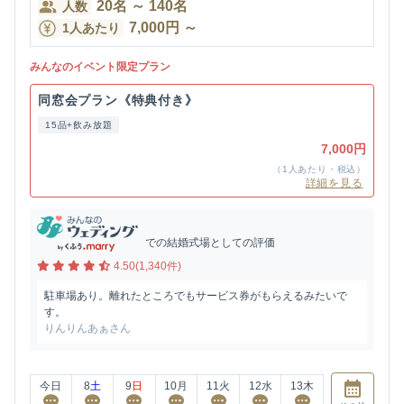
20
名
～
140
名
人数
7,000
円
～
1人あたり
みんなのイベント限定プラン
同窓会プラン《特典付き》
15品+飲み放題
7,000円
（1人あたり・税込）
詳細を見る
での結婚式場としての評価
4.50(1,340件)
駐車場あり。離れたところでもサービス券がもらえるみたいで
す。
りんりんあぁさん
今日
8
土
9
日
10
月
11
火
12
水
13
木