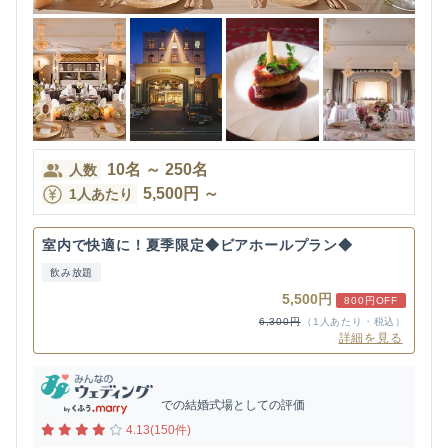
10
名
～
250
名
人数
5,500
円
～
1人あたり
室内で快適に！夏季限定◆ビアホールプラン◆
飲み放題
5,500円
800円OFF
6,300円
（1人あたり・税込）
詳細を見る
での結婚式場としての評価
4.13(150件)