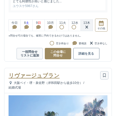
とても利便性が高いと感じました...
ユウスケ5967さん
今日
8
土
9
日
10
月
11
火
12
水
13
木
その他
※問合せ可の場合でも、確実に予約できるわけではありません。
空き枠あり
要相談
空き枠なし
一括問合せ
この会場に
詳細を見る
リストに追加
問合せ
リヴァージュブラン
大阪ベイ・堺・泉佐野（岸和田駅から徒歩10分）
/
結婚式場