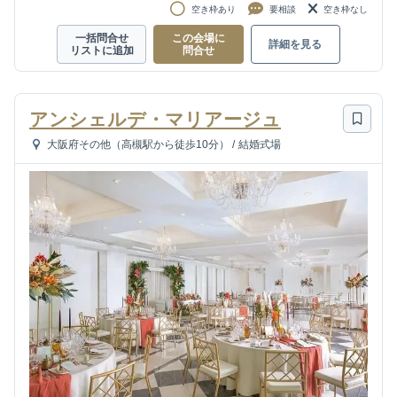
空き枠あり
要相談
空き枠なし
一括問合せ
この会場に
詳細を見る
リストに追加
問合せ
アンシェルデ・マリアージュ
大阪府その他（高槻駅から徒歩10分）
/
結婚式場