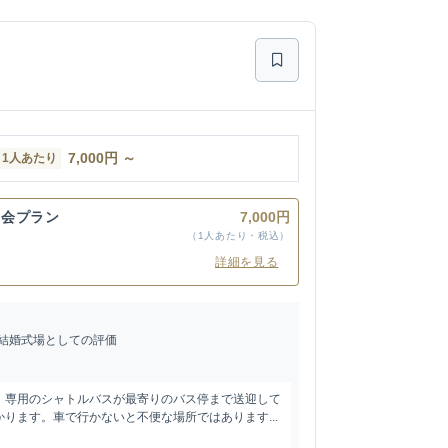
7,000
円
～
1人あたり
宴会プラン
7,000円
（1人あたり・税込）
詳細を見る
結婚式場としての評価
、専用のシャトルバスが最寄りのバス停まで送迎して
ります。車で行かないと不便な場所ではあります...