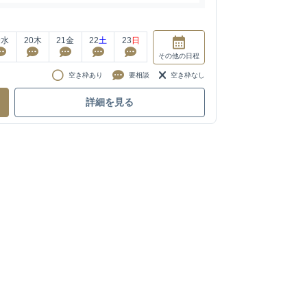
9
水
20
木
21
金
22
土
23
日
その他
の日程
空き枠あり
要相談
空き枠なし
詳細を見る