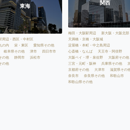
関西
東海
梅田・大阪駅周辺
新大阪・大阪北部
天満橋・京橋・大阪城
駅周辺・西区・中村区
淀屋橋・本町・中之島周辺
丸の内
栄・東区
愛知県その他
心斎橋・なんば
天王寺・阿倍野
岐阜県その他
津市
四日市市
大阪ベイ・堺・泉佐野
大阪府その他
その他
静岡市
浜松市
三宮・元町・阪神
兵庫県その他
その他
京都府その他
大津市
滋賀県その
奈良市
奈良県その他
和歌山市
和歌山県その他