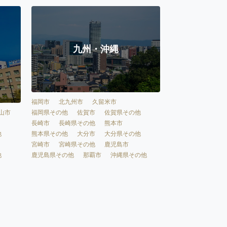
九州・沖縄
福岡市
北九州市
久留米市
福岡県その他
佐賀市
佐賀県その他
山市
長崎市
長崎県その他
熊本市
熊本県その他
大分市
大分県その他
他
宮崎市
宮崎県その他
鹿児島市
鹿児島県その他
那覇市
沖縄県その他
他