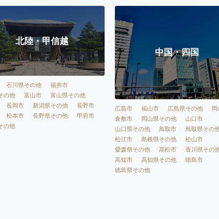
北陸・甲信越
中国・四国
石川県その他
福井市
その他
富山市
富山県その他
長岡市
新潟県その他
長野市
広島市
福山市
広島県その他
岡
松本市
長野県その他
甲府市
倉敷市
岡山県その他
山口市
その他
山口県その他
鳥取市
鳥取県その
松江市
島根県その他
松山市
愛媛県その他
高松市
香川県その
高知市
高知県その他
徳島市
徳島県その他