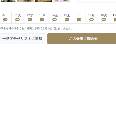
今日
11
火
12
水
13
木
14
金
15
土
16
日
17
月
18
火
1
※問合せ可の場合でも、確実に予約できるわけではありません。
一括問合せ
リストに追加
この会場に
問合せ