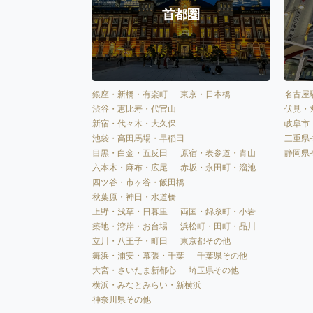
首都圏
銀座・新橋・有楽町
東京・日本橋
名古屋
渋谷・恵比寿・代官山
伏見・
新宿・代々木・大久保
岐阜市
池袋・高田馬場・早稲田
三重県
目黒・白金・五反田
原宿・表参道・青山
静岡県
六本木・麻布・広尾
赤坂・永田町・溜池
四ツ谷・市ヶ谷・飯田橋
秋葉原・神田・水道橋
上野・浅草・日暮里
両国・錦糸町・小岩
築地・湾岸・お台場
浜松町・田町・品川
立川・八王子・町田
東京都その他
舞浜・浦安・幕張・千葉
千葉県その他
大宮・さいたま新都心
埼玉県その他
横浜・みなとみらい・新横浜
神奈川県その他