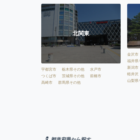
北関東
金沢市
福井県
新潟市
宇都宮市
栃木県その他
水戸市
軽井沢
つくば市
茨城県その他
前橋市
山梨県
高崎市
群馬県その他
都道府県から探す