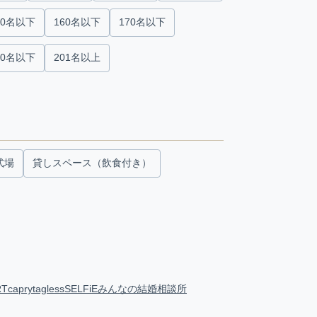
50名以下
160名以下
170名以下
00名以下
201名以上
式場
貸しスペース（飲食付き）
RT
capry
tagless
SELFiE
みんなの結婚相談所