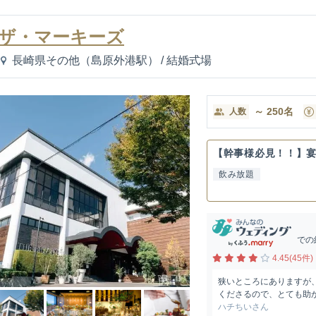
ザ・マーキーズ
長崎県その他（島原外港駅）
/
結婚式場
～
250
名
人数
【幹事様必見！！】
飲み放題
での
4.45(45件)
狭いところにありますが
くださるので、とても助か
ハチちいさん