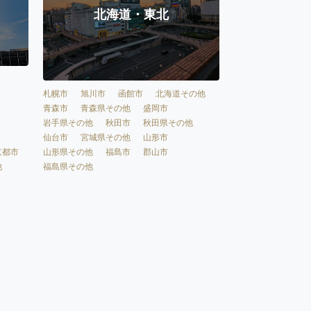
北海道・東北
札幌市
旭川市
函館市
北海道その他
青森市
青森県その他
盛岡市
岩手県その他
秋田市
秋田県その他
仙台市
宮城県その他
山形市
京都市
山形県その他
福島市
郡山市
他
福島県その他