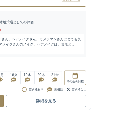
結婚式場としての評価
)
ーさん、ヘアメイクさん、カメラマンさんはとても良
アメイクさんのメイク、ヘアメイクは、普段と...
7
月
18
火
19
水
20
木
21
金
その他
の日程
空き枠あり
要相談
空き枠なし
詳細を見る