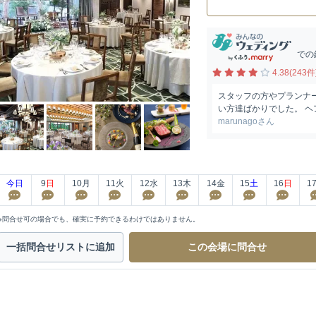
での
4.38(243件
スタッフの方やプランナ
い方達ばかりでした。 ヘ
marunagoさん
今日
9
日
10
月
11
火
12
水
13
木
14
金
15
土
16
日
1
※問合せ可の場合でも、確実に予約できるわけではありません。
一括問合せ
リストに追加
この会場に
問合せ