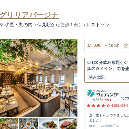
グリリアパージナ
伏見・丸の内（伏見駅から徒歩１分）
/
レストラン
～
100
名
人数
◇120分飲み放題付◇
魚のＷメイン、旬を盛り
飲み放題
での
4.62(198件
当日雨もパラつきました
ました。
mmiinnaakkooさん