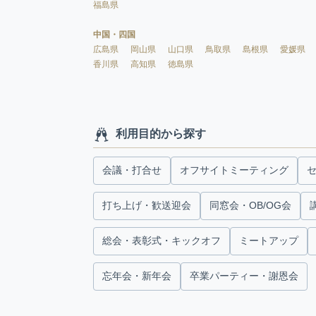
福島県
中国・四国
広島県
岡山県
山口県
鳥取県
島根県
愛媛県
香川県
高知県
徳島県
利用目的から探す
会議・打合せ
オフサイトミーティング
打ち上げ・歓送迎会
同窓会・OB/OG会
総会・表彰式・キックオフ
ミートアップ
忘年会・新年会
卒業パーティー・謝恩会