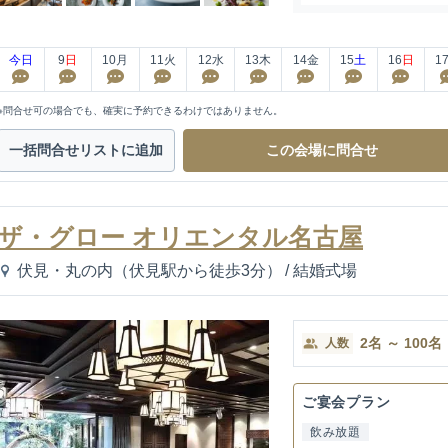
今日
9
日
10
月
11
火
12
水
13
木
14
金
15
土
16
日
1
※問合せ可の場合でも、確実に予約できるわけではありません。
一括問合せ
リストに追加
この会場に
問合せ
ザ・グロー オリエンタル名古屋
伏見・丸の内（伏見駅から徒歩3分）
/
結婚式場
2
名
～
100
名
人数
ご宴会プラン
飲み放題