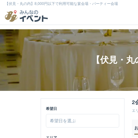
【伏見・丸の内】8,000円以下で利用可能な宴会場・パーティー会場
【伏見・丸
2
希望日
エ
エリア