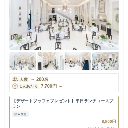
～
200
名
人数
7,700
円
～
1人あたり
【デザートブッフェプレゼント】平日ランチコースプ
ラン
飲み放題
8,800円