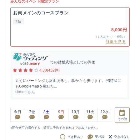
みんなのイベント限定プラン
お肉メインのコースプラン
4品
5,000円
（1人あたり・税込）
詳細を見る
での結婚式場としての評価
4.30(432件)
近くにパーキングも沢山あるし、駅からも歩けます。 招待状に
もGooglemapを載せた...
skmrmtさん
今日
7
金
8
土
9
日
10
月
11
火
12
水
その他
※問合せ可の場合でも、確実に予約できるわけではありません。
空き枠あり
要相談
空き枠なし