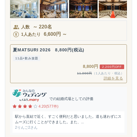
～
220
名
人数
6,600
円
～
1人あたり
夏MATSURI 2026 8,800円(税込)
11品+飲み放題
8,800円
2,200円OFF
11,000円
（1人あたり・税込）
詳細を見る
での結婚式場としての評価
4.20(577件)
駅から直結で近く、すごく便利だと思いました。道も迷わずにス
ムーズに行くことができました。また、...
2りんご2さん