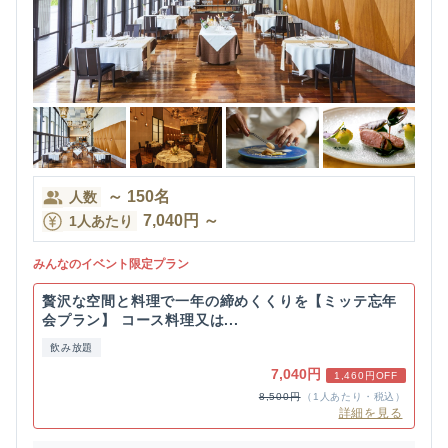
～
150
名
人数
7,040
円
～
1人あたり
みんなのイベント限定プラン
贅沢な空間と料理で一年の締めくくりを【ミッテ忘年
会プラン】 コース料理又は...
飲み放題
7,040円
1,460円OFF
8,500円
（1人あたり・税込）
詳細を見る