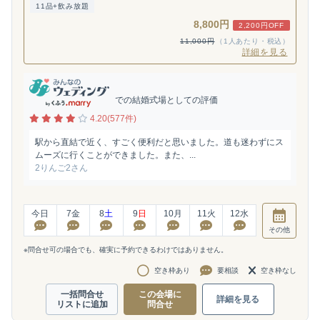
11品+飲み放題
8,800円
2,200円OFF
11,000円
（1人あたり・税込）
詳細を見る
での結婚式場としての評価
4.20(577件)
駅から直結で近く、すごく便利だと思いました。道も迷わずにス
ムーズに行くことができました。また、...
2りんご2さん
今日
7
金
8
土
9
日
10
月
11
火
12
水
その他
※問合せ可の場合でも、確実に予約できるわけではありません。
空き枠あり
要相談
空き枠なし
一括問合せ
この会場に
詳細を見る
リストに追加
問合せ