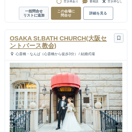
空き枠あり
要相談
空き枠なし
一括問合せ
この会場に
詳細を見る
リストに追加
問合せ
OSAKA St.BATH CHURCH(大阪セ
ントバース教会)
心斎橋・なんば（心斎橋から徒歩3分）
/
結婚式場