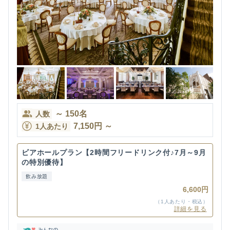
～
150
名
人数
7,150
円
～
1人あたり
ビアホールプラン【2時間フリードリンク付♪7月～9月
の特別優待】
飲み放題
6,600円
（1人あたり・税込）
詳細を見る