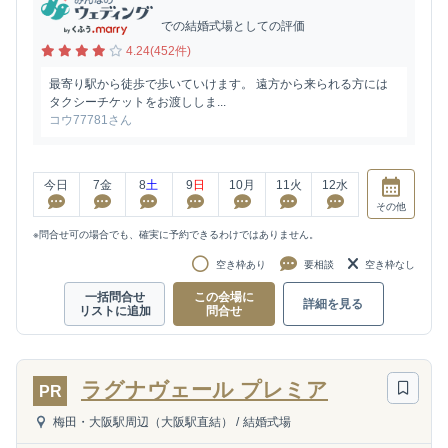
での結婚式場としての評価
4.24(452件)
最寄り駅から徒歩で歩いていけます。 遠方から来られる方には
タクシーチケットをお渡ししま...
コウ77781さん
今日
7
金
8
土
9
日
10
月
11
火
12
水
その他
※問合せ可の場合でも、確実に予約できるわけではありません。
空き枠あり
要相談
空き枠なし
一括問合せ
この会場に
詳細を見る
リストに追加
問合せ
ラグナヴェール プレミア
PR
梅田・大阪駅周辺（大阪駅直結）
/
結婚式場