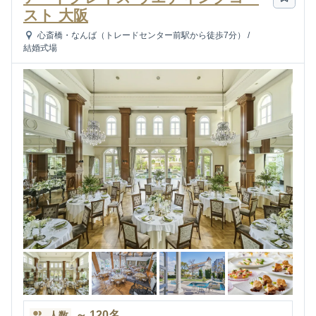
スト 大阪
心斎橋・なんば（トレードセンター前駅から徒歩7分）
/
結婚式場
～
120
名
人数