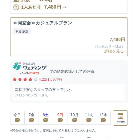
7,480
円
～
1人あたり
≪同窓会≫カジュアルプラン
飲み放題
7,480円
（1人あたり・税込）
詳細を見る
での結婚式場としての評価
4.22(1,567件)
親切丁寧なスタッフの方々でした。
メロンマンゴーさん
今日
7
金
8
土
9
日
10
月
11
火
12
水
その他
※問合せ可の場合でも、確実に予約できるわけではありません。