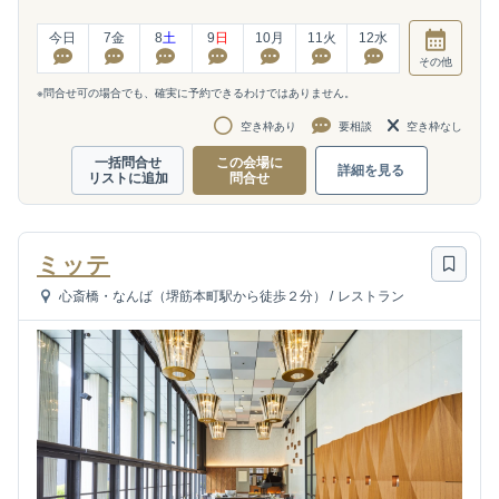
今日
7
金
8
土
9
日
10
月
11
火
12
水
その他
※問合せ可の場合でも、確実に予約できるわけではありません。
空き枠あり
要相談
空き枠なし
一括問合せ
この会場に
詳細を見る
リストに追加
問合せ
ミッテ
心斎橋・なんば（堺筋本町駅から徒歩２分）
/
レストラン