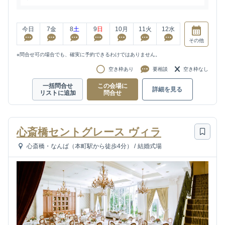
今日
7
金
8
土
9
日
10
月
11
火
12
水
その他
※問合せ可の場合でも、確実に予約できるわけではありません。
空き枠あり
要相談
空き枠なし
一括問合せ
この会場に
詳細を見る
リストに追加
問合せ
心斎橋セントグレース ヴィラ
心斎橋・なんば（本町駅から徒歩4分）
/
結婚式場