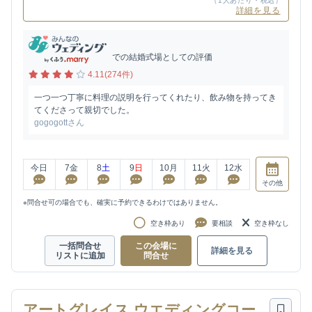
（1人あたり・税込）
詳細を見る
での結婚式場としての評価
4.11(274件)
一つ一つ丁寧に料理の説明を行ってくれたり、飲み物を持ってき
てくださって親切でした。
gogogottさん
今日
7
金
8
土
9
日
10
月
11
火
12
水
その他
※問合せ可の場合でも、確実に予約できるわけではありません。
空き枠あり
要相談
空き枠なし
一括問合せ
この会場に
詳細を見る
リストに追加
問合せ
アートグレイス ウエディングコー