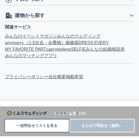
建物から探す
関連サービス
みんなのイベントマガジン
みんなのウェディング
anymarry.（1.5次会・会費婚）
婚姻届
DRESS EVERY
MY FAVORITE PART
capry
tagless
SELFiE
みんなの結婚相談所
みんなのマッチングアプリ
プライバシーポリシー
会社概要
掲載希望
チェック会場
0
/
10
©Kufu Wedding Inc.
一括問合せリストを見る
まとめて問合せ（無料）