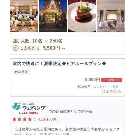
10
名
～
250
名
人数
5,500
円
～
1人あたり
室内で快適に！夏季限定◆ビアホールプラン◆
飲み放題
5,500円
800円OFF
6,300円
（1人あたり・税込）
詳細を見る
での結婚式場としての評価
4.13(150件)
心斎橋駅から徒歩圏内にあり、新大阪や大阪市内各地からもアク
セスしやすく、遠方ゲストにも便...