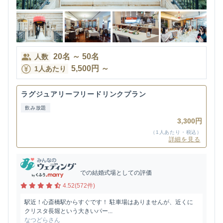
20
名
～
50
名
人数
5,500
円
～
1人あたり
ラグジュアリーフリードリンクプラン
飲み放題
3,300円
（1人あたり・税込）
詳細を見る
での結婚式場としての評価
4.52(572件)
駅近！心斎橋駅からすぐです！ 駐車場はありませんが、近くに
クリスタ長堀という大きいパー...
なつどらさん