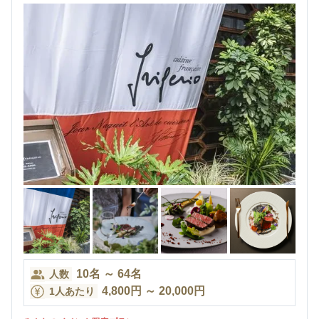
10
名
～
64
名
人数
4,800
円
～
20,000
円
1人あたり