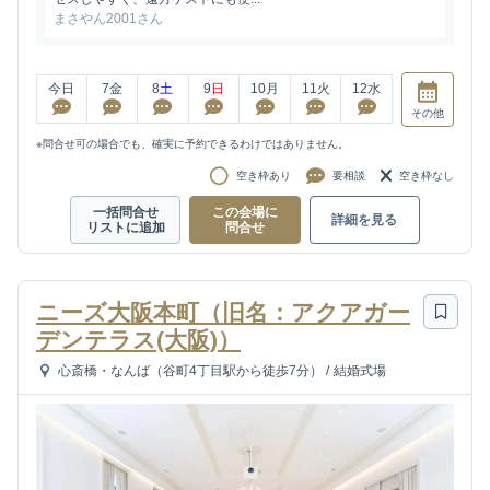
まさやん2001さん
今日
7
金
8
土
9
日
10
月
11
火
12
水
その他
※問合せ可の場合でも、確実に予約できるわけではありません。
空き枠あり
要相談
空き枠なし
一括問合せ
この会場に
詳細を見る
リストに追加
問合せ
ニーズ大阪本町（旧名：アクアガー
デンテラス(大阪)）
心斎橋・なんば（谷町4丁目駅から徒歩7分）
/
結婚式場