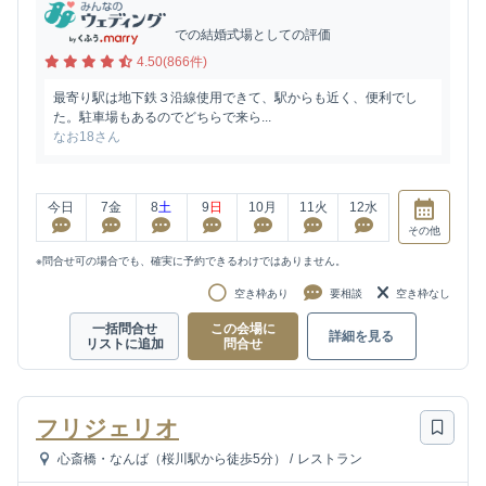
での結婚式場としての評価
4.50(866件)
最寄り駅は地下鉄３沿線使用できて、駅からも近く、便利でし
た。駐車場もあるのでどちらで来ら...
なお18さん
今日
7
金
8
土
9
日
10
月
11
火
12
水
その他
※問合せ可の場合でも、確実に予約できるわけではありません。
空き枠あり
要相談
空き枠なし
一括問合せ
この会場に
詳細を見る
リストに追加
問合せ
フリジェリオ
心斎橋・なんば（桜川駅から徒歩5分）
/
レストラン