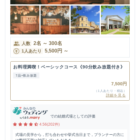
2
名
～
300
名
人数
5,500
円
～
1人あたり
お料理満喫！ベーシックコース《90分飲み放題付き》
7品+飲み放題
7,500円
（1人あたり・税込）
詳細を見る
での結婚式場としての評価
4.56(202件)
式場の見学から，打ち合わせや挙式当日まで，プランナーの方に