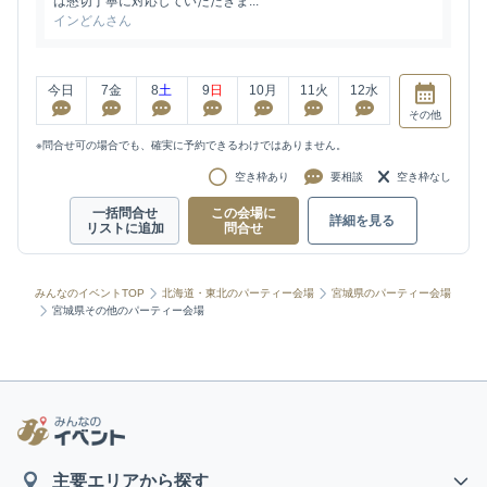
は懇切丁寧に対応していただきま...
インどんさん
今日
7
金
8
土
9
日
10
月
11
火
12
水
その他
※問合せ可の場合でも、確実に予約できるわけではありません。
空き枠あり
要相談
空き枠なし
一括問合せ
この会場に
詳細を見る
リストに追加
問合せ
みんなのイベントTOP
北海道・東北のパーティー会場
宮城県のパーティー会場
宮城県その他のパーティー会場
主要エリアから探す