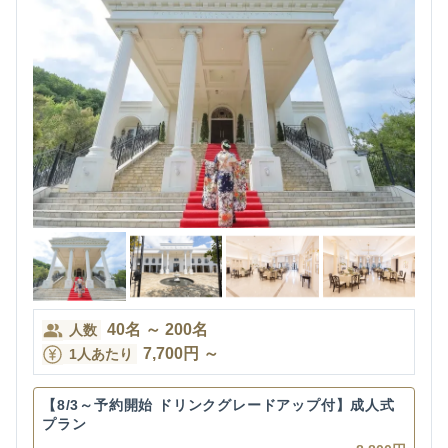
40
名
～
200
名
人数
7,700
円
～
1人あたり
【8/3～予約開始 ドリンクグレードアップ付】成人式
プラン