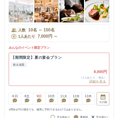
10
名
～
150
名
人数
7,000
円
～
1人あたり
みんなのイベント限定プラン
【期間限定】夏の宴会プラン
飲み放題
8,000円
（1人あたり・税込）
詳細を見る
今日
8
土
9
日
10
月
11
火
12
水
13
木
その他
※問合せ可の場合でも、確実に予約できるわけではありません。
空き枠あり
要相談
空き枠なし