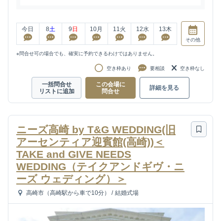
今日
8
土
9
日
10
月
11
火
12
水
13
木
その他
※問合せ可の場合でも、確実に予約できるわけではありません。
空き枠あり
要相談
空き枠なし
一括問合せ
この会場に
詳細を見る
リストに追加
問合せ
ニーズ高崎 by T&G WEDDING(旧
アーセンティア迎賓館(高崎))＜
TAKE and GIVE NEEDS
WEDDING（テイクアンドギヴ・ニ
ーズ ウェディング）＞
高崎市（高崎駅から車で10分）
/
結婚式場