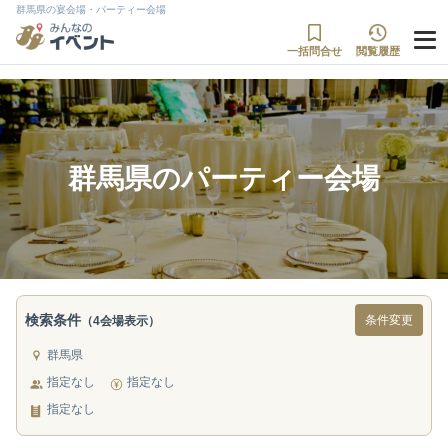
群馬県の宴会場・パーティー会場
一括問合せ
閲覧履歴
群馬県のパーティー会場
検索条件
条件変更
（4会場表示）
群馬県
指定なし
指定なし
指定なし