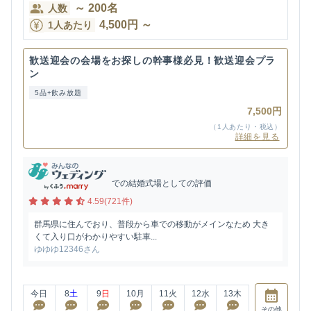
～
200
名
人数
4,500
円
～
1人あたり
歓送迎会の会場をお探しの幹事様必見！歓送迎会プラ
ン
5品+飲み放題
7,500円
（1人あたり・税込）
詳細を見る
での結婚式場としての評価
4.59(721件)
群馬県に住んでおり、普段から車での移動がメインなため 大き
くて入り口がわかりやすい駐車...
ゆゆゆ12346さん
今日
8
土
9
日
10
月
11
火
12
水
13
木
その他