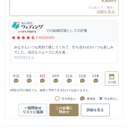
8,800円
（1人あたり・税込）
詳細を見る
での結婚式場としての評価
4.60(593件)
みなさんいつも笑顔で接してくれて、打ち合わせがいつも楽しみ
でした。当日もスムーズに式を進...
mi22222さん
今日
8
土
9
日
10
月
11
火
12
水
13
木
その他
※問合せ可の場合でも、確実に予約できるわけではありません。
空き枠あり
要相談
空き枠なし
一括問合せ
この会場に
詳細を見る
リストに追加
問合せ