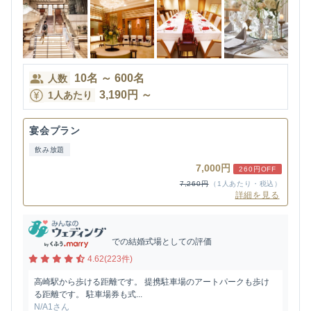
10
名
～
600
名
人数
3,190
円
～
1人あたり
宴会プラン
飲み放題
7,000円
260円OFF
7,260円
（1人あたり・税込）
詳細を見る
での結婚式場としての評価
4.62(223件)
高崎駅から歩ける距離です。 提携駐車場のアートパークも歩け
る距離です。 駐車場券も式...
N/A1さん