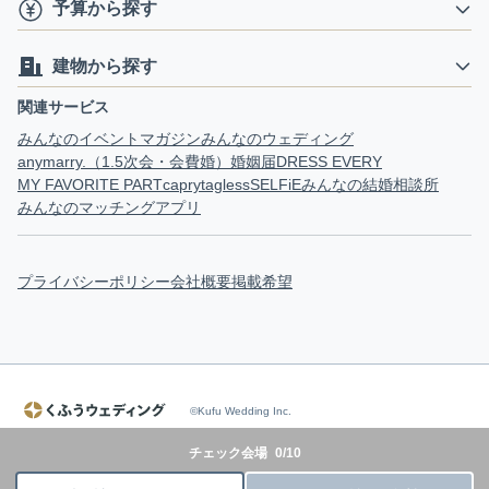
予算から探す
建物から探す
関連サービス
みんなのイベントマガジン
みんなのウェディング
anymarry.（1.5次会・会費婚）
婚姻届
DRESS EVERY
MY FAVORITE PART
capry
tagless
SELFiE
みんなの結婚相談所
みんなのマッチングアプリ
プライバシーポリシー
会社概要
掲載希望
©Kufu Wedding Inc.
チェック会場
0
/
10