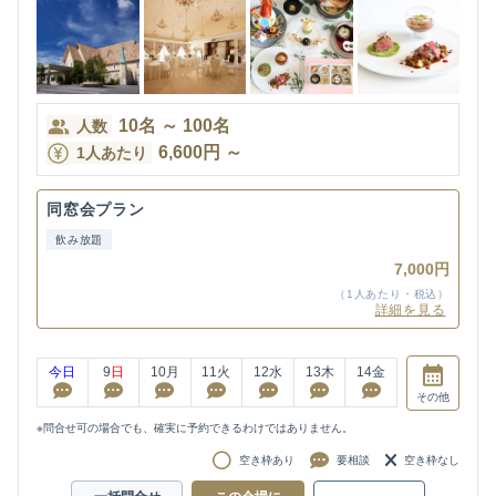
10
名
～
100
名
人数
6,600
円
～
1人あたり
同窓会プラン
飲み放題
7,000円
（1人あたり・税込）
詳細を見る
今日
9
日
10
月
11
火
12
水
13
木
14
金
その他
※問合せ可の場合でも、確実に予約できるわけではありません。
空き枠あり
要相談
空き枠なし