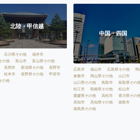
北陸・甲信越
中国・四国
石川県その他
福井市
その他
富山市
富山県その他
長岡市
新潟県その他
長野市
広島市
福山市
広島県その他
岡
松本市
長野県その他
甲府市
倉敷市
岡山県その他
山口市
その他
山口県その他
鳥取市
鳥取県その
松江市
島根県その他
松山市
愛媛県その他
高松市
香川県その
高知市
高知県その他
徳島市
徳島県その他