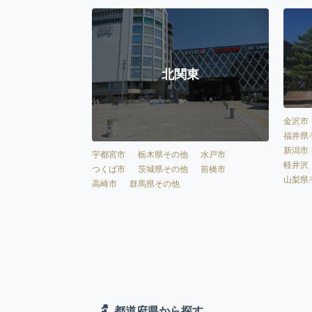
北関東
金沢市
福井県
新潟市
宇都宮市
栃木県その他
水戸市
軽井沢
つくば市
茨城県その他
前橋市
山梨県
高崎市
群馬県その他
都道府県から探す