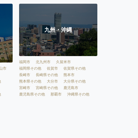
九州・沖縄
福岡市
北九州市
久留米市
福岡県その他
佐賀市
佐賀県その他
山市
長崎市
長崎県その他
熊本市
熊本県その他
大分市
大分県その他
他
宮崎市
宮崎県その他
鹿児島市
鹿児島県その他
那覇市
沖縄県その他
他