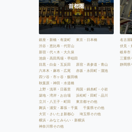
首都圏
銀座・新橋・有楽町
東京・日本橋
名古屋
渋谷・恵比寿・代官山
伏見・
新宿・代々木・大久保
岐阜市
池袋・高田馬場・早稲田
三重県
目黒・白金・五反田
原宿・表参道・青山
静岡県
六本木・麻布・広尾
赤坂・永田町・溜池
四ツ谷・市ヶ谷・飯田橋
秋葉原・神田・水道橋
上野・浅草・日暮里
両国・錦糸町・小岩
築地・湾岸・お台場
浜松町・田町・品川
立川・八王子・町田
東京都その他
舞浜・浦安・幕張・千葉
千葉県その他
大宮・さいたま新都心
埼玉県その他
横浜・みなとみらい・新横浜
神奈川県その他