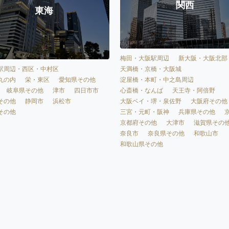
関西
東海
梅田・大阪駅周辺
新大阪・大阪北部
天満橋・京橋・大阪城
駅周辺・西区・中村区
淀屋橋・本町・中之島周辺
丸の内
栄・東区
愛知県その他
心斎橋・なんば
天王寺・阿倍野
岐阜県その他
津市
四日市市
大阪ベイ・堺・泉佐野
大阪府その他
その他
静岡市
浜松市
三宮・元町・阪神
兵庫県その他
その他
京都府その他
大津市
滋賀県その
奈良市
奈良県その他
和歌山市
和歌山県その他