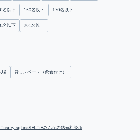
50名以下
160名以下
170名以下
00名以下
201名以上
式場
貸しスペース（飲食付き）
RT
capry
tagless
SELFiE
みんなの結婚相談所