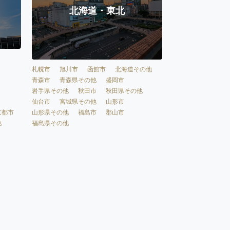
北海道・東北
札幌市
旭川市
函館市
北海道その他
青森市
青森県その他
盛岡市
岩手県その他
秋田市
秋田県その他
仙台市
宮城県その他
山形市
京都市
山形県その他
福島市
郡山市
他
福島県その他