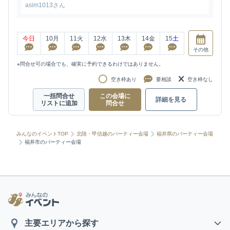
asim1013さん
今日
10
月
11
火
12
水
13
木
14
金
15
土
その他
※問合せ可の場合でも、確実に予約できるわけではありません。
空き枠あり
要相談
空き枠なし
一括問合せ
この会場に
詳細を見る
リストに追加
問合せ
みんなのイベントTOP
北陸・甲信越のパーティー会場
福井県のパーティー会場
福井市のパーティー会場
主要エリアから探す