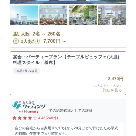
2
名
～
260
名
人数
7,700
円
～
1人あたり
宴会・パーティープラン【テーブルビュッフェ(大皿)
料理スタイル｜着席】
10品+飲み放題
8,470円
（1人あたり・税込）
詳細を見る
での結婚式場としての評価
4.46(248件)
自分の自宅から自家用車で10分から20分ほどで行けたため挙式
の時間が午前中で入り時間が7...