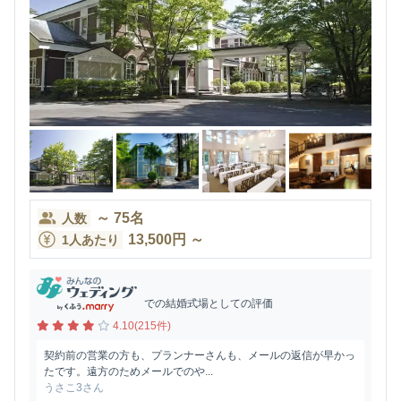
～
75
名
人数
13,500
円
～
1人あたり
での結婚式場としての評価
4.10(215件)
契約前の営業の方も、プランナーさんも、メールの返信が早かっ
たです。遠方のためメールでのや...
うさこ3さん