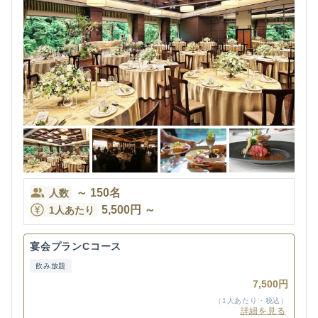
～
150
名
人数
5,500
円
～
1人あたり
宴会プランCコース
飲み放題
7,500円
（1人あたり・税込）
詳細を見る