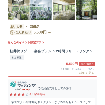
～
250
名
人数
5,500
円
～
1人あたり
みんなのイベント限定プラン
軽井沢リゾート宴会プラン 〜2時間フリードリンク〜
飲み放題
5,500円
500円OFF
6,000円
（1人あたり・税込）
詳細を見る
での結婚式場としての評価
4.41(598件)
駅近でよい 駐車場も多くタクシーなどの手配もスムーズにして