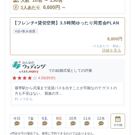
10
名
～
150
名
人数
6,600
円
～
1人あたり
【フレンチ×貸切空間】3.5時間ゆったり同窓会PLAN
4品+飲み放題
8,800円
（1人あたり・税込）
詳細を見る
での結婚式場としての評価
4.08(95件)
最寄駅から式場まで送迎バスを出すことが可能なので ゲストの
方も不安はない、 親族の方...
れっつさん
今日
7
金
8
土
9
日
10
月
11
火
12
水
その他
※問合せ可の場合でも、確実に予約できるわけではありません。