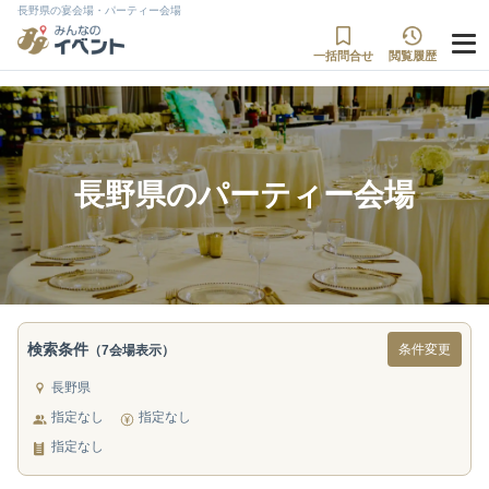
長野県の宴会場・パーティー会場
一括問合せ
閲覧履歴
長野県のパーティー会場
検索条件
条件変更
（7会場表示）
長野県
指定なし
指定なし
指定なし