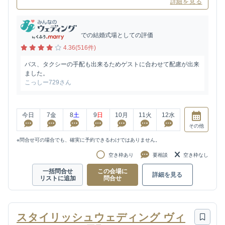
詳細を見る
での結婚式場としての評価
4.36(516件)
バス、タクシーの手配も出来るためゲストに合わせて配慮が出来
ました。
こっしー729さん
今日
7
金
8
土
9
日
10
月
11
火
12
水
その他
※問合せ可の場合でも、確実に予約できるわけではありません。
空き枠あり
要相談
空き枠なし
一括問合せ
この会場に
詳細を見る
リストに追加
問合せ
スタイリッシュウェディング ヴィ