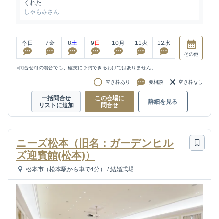
くれた
しゃもみさん
今日
7
金
8
土
9
日
10
月
11
火
12
水
その他
※問合せ可の場合でも、確実に予約できるわけではありません。
空き枠あり
要相談
空き枠なし
一括問合せ
この会場に
詳細を見る
リストに追加
問合せ
ニーズ松本（旧名：ガーデンヒル
ズ迎賓館(松本)）
松本市（松本駅から車で4分）
/
結婚式場