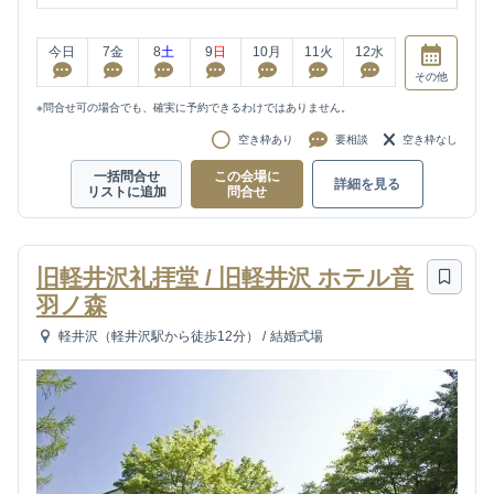
今日
7
金
8
土
9
日
10
月
11
火
12
水
その他
※問合せ可の場合でも、確実に予約できるわけではありません。
空き枠あり
要相談
空き枠なし
一括問合せ
この会場に
詳細を見る
リストに追加
問合せ
旧軽井沢礼拝堂 / 旧軽井沢 ホテル音
羽ノ森
軽井沢（軽井沢駅から徒歩12分）
/
結婚式場