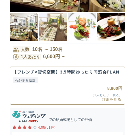
10
名
～
150
名
人数
6,600
円
～
1人あたり
【フレンチ×貸切空間】3.5時間ゆったり同窓会PLAN
4品+飲み放題
8,800円
（1人あたり・税込）
詳細を見る
での結婚式場としての評価
4.08(51件)