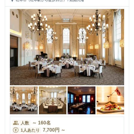
松本市（松本駅から徒歩10分）
/
結婚式場
～
160
名
人数
7,700
円
～
1人あたり