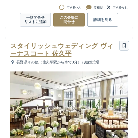
空き枠あり
要相談
空き枠なし
一括問合せ
この会場に
詳細を見る
リストに追加
問合せ
スタイリッシュウェディング ヴィ
ーナスコート 佐久平
長野県その他（佐久平駅から車で3分）
/
結婚式場