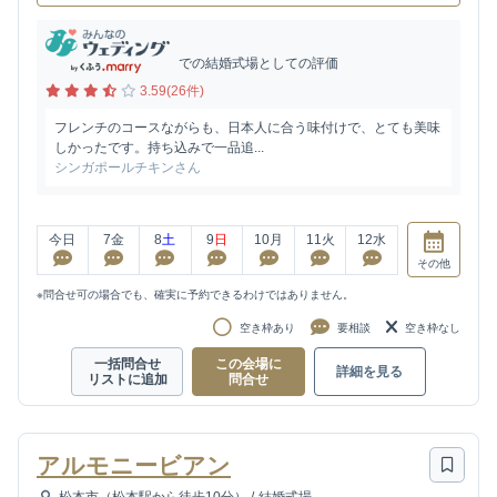
での結婚式場としての評価
3.59(26件)
フレンチのコースながらも、日本人に合う味付けで、とても美味
しかったです。持ち込みで一品追...
シンガポールチキンさん
今日
7
金
8
土
9
日
10
月
11
火
12
水
その他
※問合せ可の場合でも、確実に予約できるわけではありません。
空き枠あり
要相談
空き枠なし
一括問合せ
この会場に
詳細を見る
リストに追加
問合せ
アルモニービアン