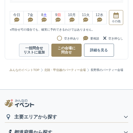
今日
7
金
8
土
9
日
10
月
11
火
12
水
その他
※問合せ可の場合でも、確実に予約できるわけではありません。
空き枠あり
要相談
空き枠なし
一括問合せ
この会場に
詳細を見る
リストに追加
問合せ
みんなのイベントTOP
北陸・甲信越のパーティー会場
長野県のパーティー会場
主要エリアから探す
都道府県から探す