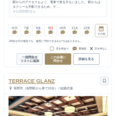
駅からのアクセスもよく、電車で来る方もいました。 駅からは
タクシーも手配できるため、ゲ...
さち250302さん
今日
7
金
8
土
9
日
10
月
11
火
12
水
その他
※問合せ可の場合でも、確実に予約できるわけではありません。
空き枠あり
要相談
空き枠なし
一括問合せ
この会場に
詳細を見る
リストに追加
問合せ
TERRACE GLANZ
長野市（長野駅から車で10分）
/
結婚式場