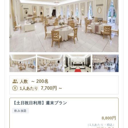
～
200
名
人数
7,700
円
～
1人あたり
【土日祝日利用】週末プラン
飲み放題
8,800円
（1人あたり・税込）