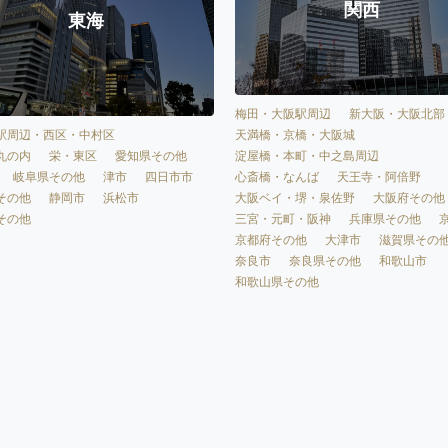
関西
東海
梅田・大阪駅周辺
新大阪・大阪北部
天満橋・京橋・大阪城
駅周辺・西区・中村区
淀屋橋・本町・中之島周辺
丸の内
栄・東区
愛知県その他
心斎橋・なんば
天王寺・阿倍野
岐阜県その他
津市
四日市市
大阪ベイ・堺・泉佐野
大阪府その他
その他
静岡市
浜松市
三宮・元町・阪神
兵庫県その他
その他
京都府その他
大津市
滋賀県その
奈良市
奈良県その他
和歌山市
和歌山県その他