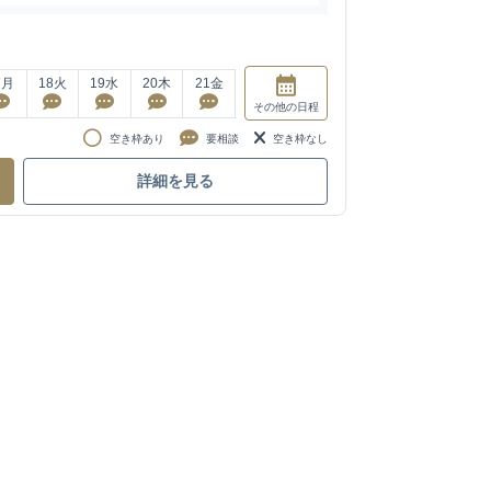
7
月
18
火
19
水
20
木
21
金
その他
の日程
空き枠あり
要相談
空き枠なし
詳細を見る