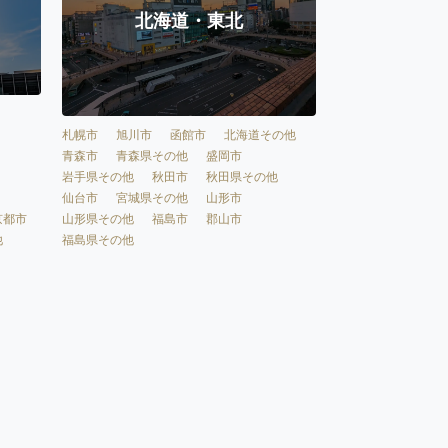
北海道・東北
札幌市
旭川市
函館市
北海道その他
青森市
青森県その他
盛岡市
岩手県その他
秋田市
秋田県その他
仙台市
宮城県その他
山形市
京都市
山形県その他
福島市
郡山市
他
福島県その他