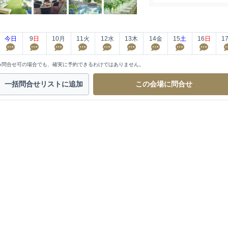
今日
9
日
10
月
11
火
12
水
13
木
14
金
15
土
16
日
1
※問合せ可の場合でも、確実に予約できるわけではありません。
一括問合せ
リストに追加
この会場に
問合せ