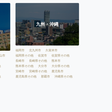
九州・沖縄
福岡市
北九州市
久留米市
福岡県その他
佐賀市
佐賀県その他
山市
長崎市
長崎県その他
熊本市
熊本県その他
大分市
大分県その他
他
宮崎市
宮崎県その他
鹿児島市
鹿児島県その他
那覇市
沖縄県その他
他