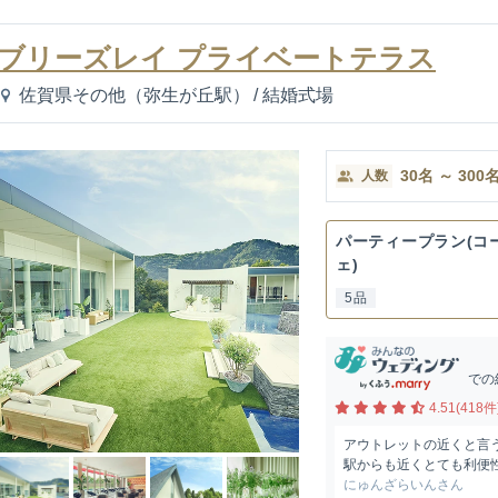
ブリーズレイ プライベートテラス
佐賀県その他（弥生が丘駅）
/
結婚式場
30
名
～
300
人数
パーティープラン(コ
ェ)
5品
での
4.51(418件
アウトレットの近くと言
駅からも近くとても利便
にゅんざらいんさん