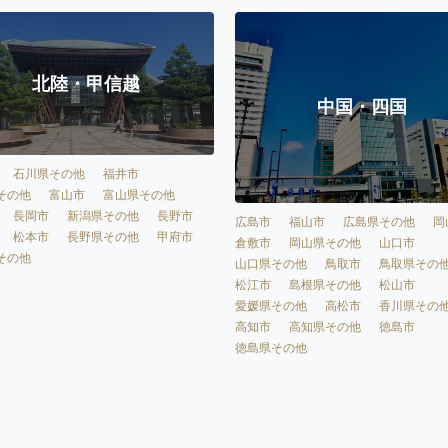
北陸・甲信越
中国・四国
石川県その他
福井市
その他
富山市
富山県その他
長岡市
新潟県その他
長野市
広島市
福山市
広島県その他
岡
松本市
長野県その他
甲府市
倉敷市
岡山県その他
山口市
その他
山口県その他
鳥取市
鳥取県その
松江市
島根県その他
松山市
愛媛県その他
高松市
香川県その
高知市
高知県その他
徳島市
徳島県その他