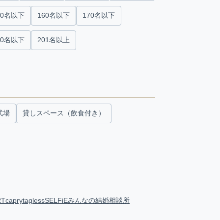
50名以下
160名以下
170名以下
00名以下
201名以上
式場
貸しスペース（飲食付き）
RT
capry
tagless
SELFiE
みんなの結婚相談所