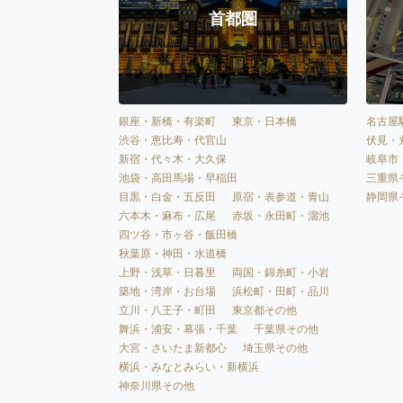
首都圏
銀座・新橋・有楽町
東京・日本橋
名古屋
渋谷・恵比寿・代官山
伏見・
新宿・代々木・大久保
岐阜市
池袋・高田馬場・早稲田
三重県
目黒・白金・五反田
原宿・表参道・青山
静岡県
六本木・麻布・広尾
赤坂・永田町・溜池
四ツ谷・市ヶ谷・飯田橋
秋葉原・神田・水道橋
上野・浅草・日暮里
両国・錦糸町・小岩
築地・湾岸・お台場
浜松町・田町・品川
立川・八王子・町田
東京都その他
舞浜・浦安・幕張・千葉
千葉県その他
大宮・さいたま新都心
埼玉県その他
横浜・みなとみらい・新横浜
神奈川県その他