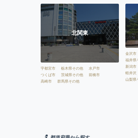
北関東
金沢市
福井県
新潟市
宇都宮市
栃木県その他
水戸市
軽井沢
つくば市
茨城県その他
前橋市
山梨県
高崎市
群馬県その他
都道府県から探す