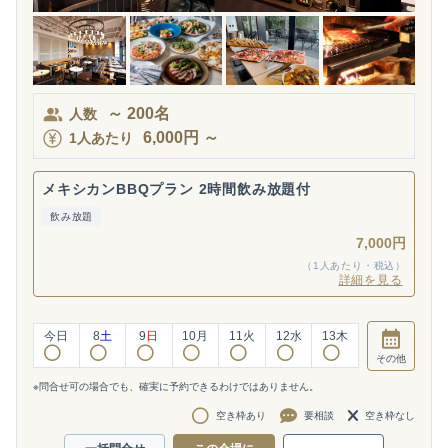
～
200
名
人数
6,000
円
～
1人あたり
メキシカンBBQプラン 2時間飲み放題付
飲み放題
7,000円
（1人あたり・税込）
詳細を見る
今日
8
土
9
日
10
月
11
火
12
水
13
木
その他
※問合せ可の場合でも、確実に予約できるわけではありません。
空き枠あり
要相談
空き枠なし