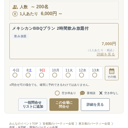
～
200
名
人数
6,000
円
～
1人あたり
メキシカンBBQプラン 2時間飲み放題付
飲み放題
7,000円
（1人あたり・税込）
詳細を見る
今日
8
土
9
日
10
月
11
火
12
水
13
木
その他
※問合せ可の場合でも、確実に予約できるわけではありません。
空き枠あり
要相談
空き枠なし
一括問合せ
この会場に
詳細を見る
リストに追加
問合せ
みんなのイベントTOP
首都圏のパーティー会場
東京都のパーティー会場
赤坂・永田町・溜池のパーティー会場