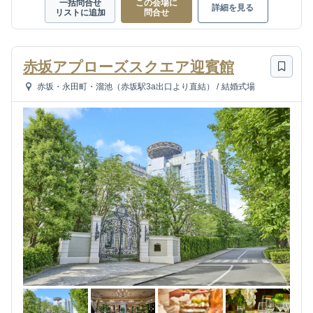
一括問合せ
この会場に
詳細を見る
リストに追加
問合せ
赤坂アプローズスクエア迎賓館
赤坂・永田町・溜池（赤坂駅3a出口より直結）
/
結婚式場