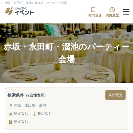
赤坂・永田町・溜池の宴会場・パーティー会場
一括問合せ
閲覧履歴
赤坂・永田町・溜池のパーティー
会場
検索条件
条件変更
（2会場表示）
赤坂・永田町・溜池
指定なし
指定なし
指定なし