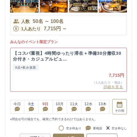
50
名
～
100
名
人数
7,715
円
～
1人あたり
みんなのイベント限定プラン
【コスパ重視】4時間ゆったり滞在＋準備30分撤収30
分付き・カジュアルビュ...
8品+飲み放題
7,715円
（1人あたり・税込）
詳細を見る
今日
8
土
9
日
10
月
11
火
12
水
13
木
その他
※問合せ可の場合でも、確実に予約できるわけではありません。
空き枠あり
要相談
空き枠なし