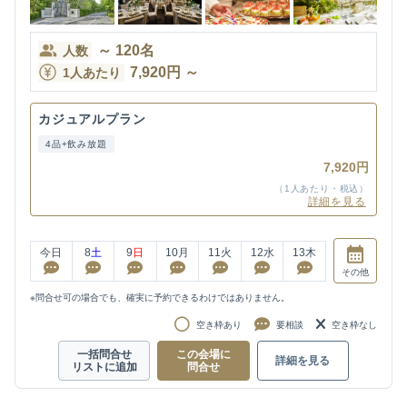
～
120
名
人数
7,920
円
～
1人あたり
カジュアルプラン
4品+飲み放題
7,920円
（1人あたり・税込）
詳細を見る
今日
8
土
9
日
10
月
11
火
12
水
13
木
その他
※問合せ可の場合でも、確実に予約できるわけではありません。
空き枠あり
要相談
空き枠なし
一括問合せ
この会場に
詳細を見る
リストに追加
問合せ