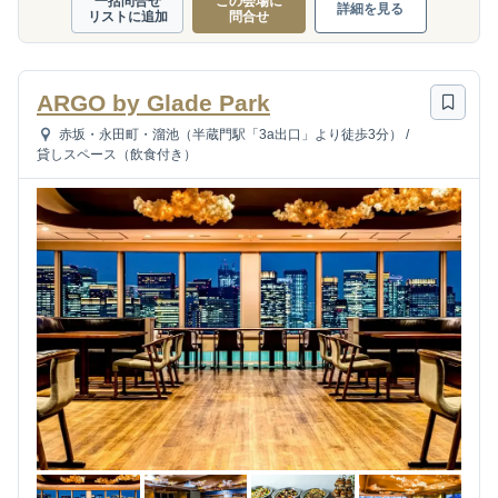
一括問合せ
この会場に
詳細を見る
リストに追加
問合せ
ARGO by Glade Park
赤坂・永田町・溜池（半蔵門駅「3a出口」より徒歩3分）
/
貸しスペース（飲食付き）