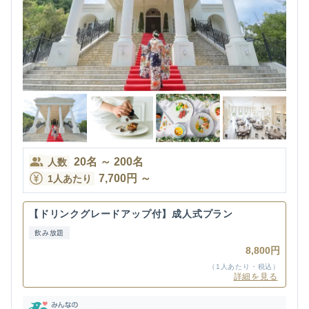
20
名
～
200
名
人数
7,700
円
～
1人あたり
【ドリンクグレードアップ付】成人式プラン
飲み放題
8,800円
（1人あたり・税込）
詳細を見る