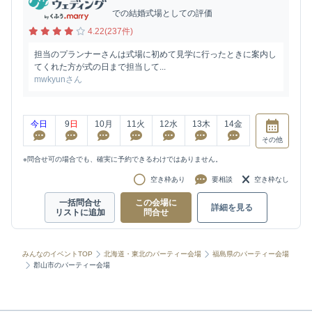
での結婚式場としての評価
4.22(237件)
担当のプランナーさんは式場に初めて見学に行ったときに案内し
てくれた方が式の日まで担当して...
mwkyunさん
今日
9
日
10
月
11
火
12
水
13
木
14
金
その他
※問合せ可の場合でも、確実に予約できるわけではありません。
空き枠あり
要相談
空き枠なし
一括問合せ
この会場に
詳細を見る
リストに追加
問合せ
みんなのイベントTOP
北海道・東北のパーティー会場
福島県のパーティー会場
郡山市のパーティー会場