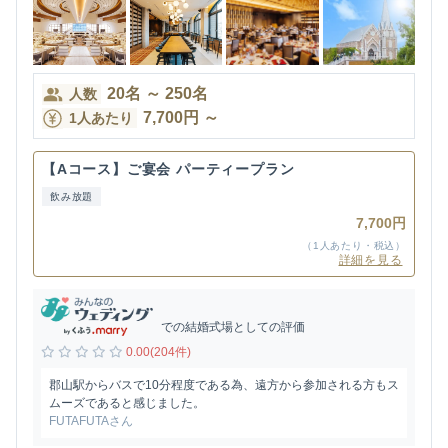
20
名
～
250
名
人数
7,700
円
～
1人あたり
【Aコース】ご宴会 パーティープラン
飲み放題
7,700円
（1人あたり・税込）
詳細を見る
での結婚式場としての評価
0.00(204件)
郡山駅からバスで10分程度である為、遠方から参加される方もス
ムーズであると感じました。
FUTAFUTAさん