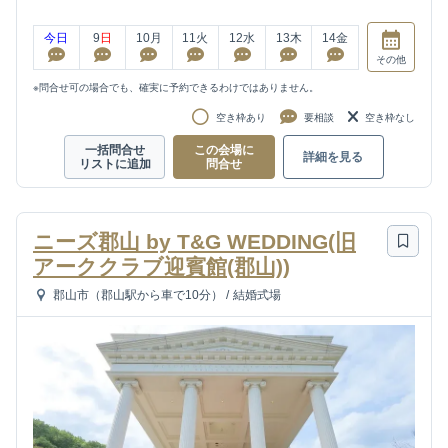
今日
9
日
10
月
11
火
12
水
13
木
14
金
その他
※問合せ可の場合でも、確実に予約できるわけではありません。
空き枠あり
要相談
空き枠なし
一括問合せ
この会場に
詳細を見る
リストに追加
問合せ
ニーズ郡山 by T&G WEDDING(旧
アーククラブ迎賓館(郡山))
郡山市（郡山駅から車で10分）
/
結婚式場