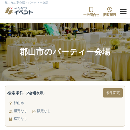
郡山市の宴会場・パーティー会場
一括問合せ
閲覧履歴
郡山市のパーティー会場
検索条件
条件変更
（2会場表示）
郡山市
指定なし
指定なし
指定なし