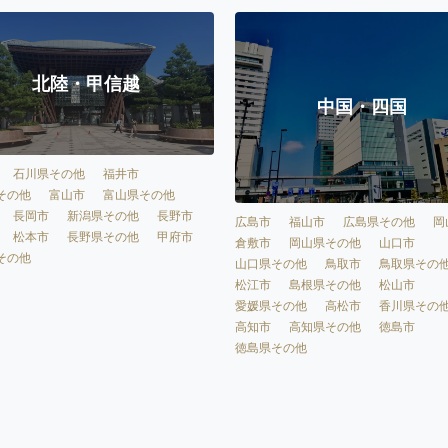
北陸・甲信越
中国・四国
石川県その他
福井市
その他
富山市
富山県その他
長岡市
新潟県その他
長野市
広島市
福山市
広島県その他
岡
松本市
長野県その他
甲府市
倉敷市
岡山県その他
山口市
その他
山口県その他
鳥取市
鳥取県その
松江市
島根県その他
松山市
愛媛県その他
高松市
香川県その
高知市
高知県その他
徳島市
徳島県その他