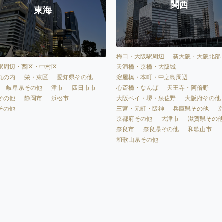
関西
東海
梅田・大阪駅周辺
新大阪・大阪北部
天満橋・京橋・大阪城
駅周辺・西区・中村区
淀屋橋・本町・中之島周辺
丸の内
栄・東区
愛知県その他
心斎橋・なんば
天王寺・阿倍野
岐阜県その他
津市
四日市市
大阪ベイ・堺・泉佐野
大阪府その他
その他
静岡市
浜松市
三宮・元町・阪神
兵庫県その他
その他
京都府その他
大津市
滋賀県その
奈良市
奈良県その他
和歌山市
和歌山県その他