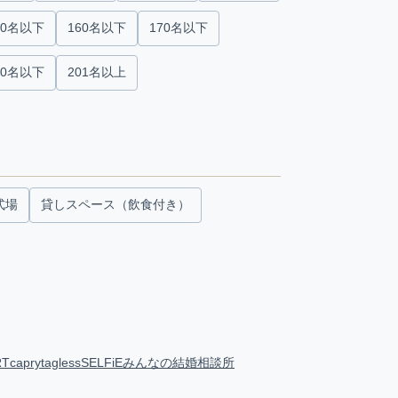
50名以下
160名以下
170名以下
00名以下
201名以上
式場
貸しスペース（飲食付き）
RT
capry
tagless
SELFiE
みんなの結婚相談所