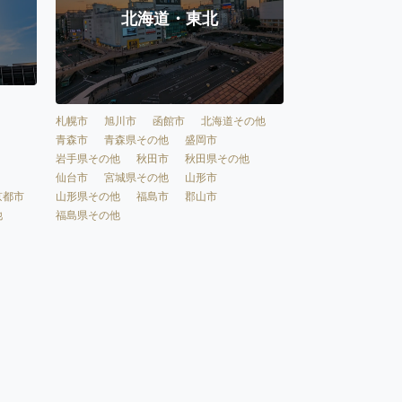
北海道・東北
札幌市
旭川市
函館市
北海道その他
青森市
青森県その他
盛岡市
岩手県その他
秋田市
秋田県その他
仙台市
宮城県その他
山形市
京都市
山形県その他
福島市
郡山市
他
福島県その他