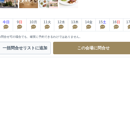
今日
9
日
10
月
11
火
12
水
13
木
14
金
15
土
16
日
1
※問合せ可の場合でも、確実に予約できるわけではありません。
一括問合せ
リストに追加
この会場に
問合せ