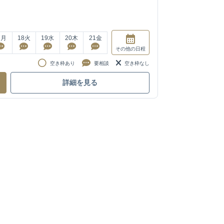
7
月
18
火
19
水
20
木
21
金
その他
の日程
空き枠あり
要相談
空き枠なし
詳細を見る