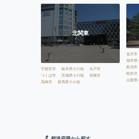
北関東
金沢市
福井県
新潟市
宇都宮市
栃木県その他
水戸市
軽井沢
つくば市
茨城県その他
前橋市
山梨県
高崎市
群馬県その他
都道府県から探す