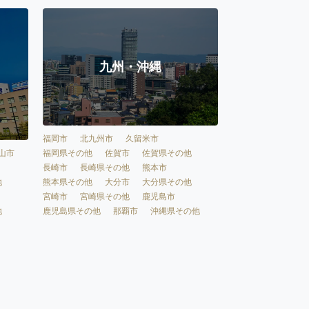
九州・沖縄
福岡市
北九州市
久留米市
福岡県その他
佐賀市
佐賀県その他
山市
長崎市
長崎県その他
熊本市
熊本県その他
大分市
大分県その他
他
宮崎市
宮崎県その他
鹿児島市
鹿児島県その他
那覇市
沖縄県その他
他