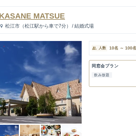
KASANE MATSUE
松江市（松江駅から車で7分）
/
結婚式場
10
名
～
100
人数
同窓会プラン
飲み放題