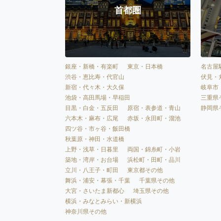
首都圏
銀座・新橋・有楽町
東京・日本橋
名古屋
渋谷・恵比寿・代官山
伏見・
新宿・代々木・大久保
岐阜市
池袋・高田馬場・早稲田
三重県
目黒・白金・五反田
原宿・表参道・青山
静岡県
六本木・麻布・広尾
赤坂・永田町・溜池
四ツ谷・市ヶ谷・飯田橋
秋葉原・神田・水道橋
上野・浅草・日暮里
両国・錦糸町・小岩
築地・湾岸・お台場
浜松町・田町・品川
立川・八王子・町田
東京都その他
舞浜・浦安・幕張・千葉
千葉県その他
大宮・さいたま新都心
埼玉県その他
横浜・みなとみらい・新横浜
神奈川県その他