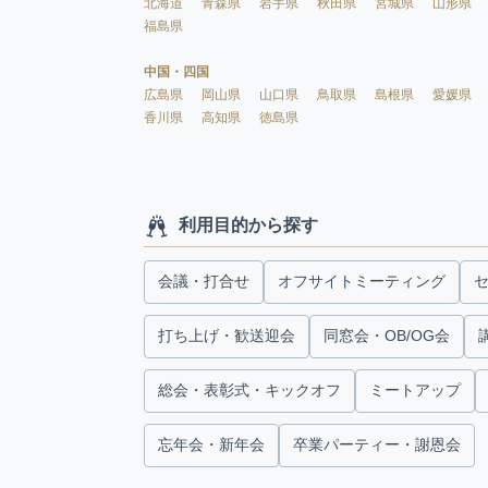
北海道
青森県
岩手県
秋田県
宮城県
山形県
福島県
中国・四国
広島県
岡山県
山口県
鳥取県
島根県
愛媛県
香川県
高知県
徳島県
利用目的から探す
会議・打合せ
オフサイトミーティング
打ち上げ・歓送迎会
同窓会・OB/OG会
総会・表彰式・キックオフ
ミートアップ
忘年会・新年会
卒業パーティー・謝恩会