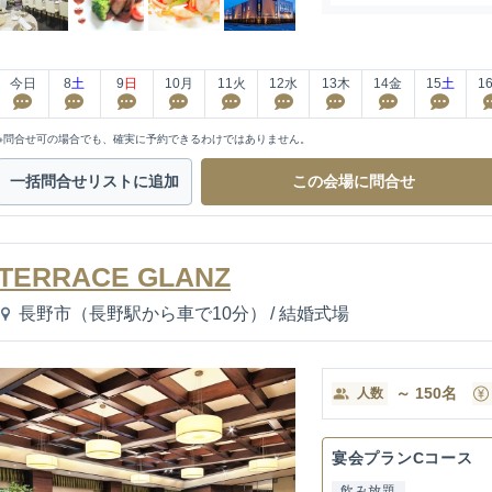
今日
8
土
9
日
10
月
11
火
12
水
13
木
14
金
15
土
1
※問合せ可の場合でも、確実に予約できるわけではありません。
一括問合せ
リストに追加
この会場に
問合せ
TERRACE GLANZ
長野市（長野駅から車で10分）
/
結婚式場
～
150
名
人数
宴会プランCコース
飲み放題