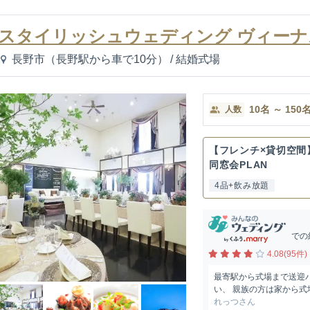
スタイリッシュウェディング ヴィーナ
長野市（長野駅から車で10分）
/
結婚式場
10
名
～
150
人数
【フレンチ×貸切空間
同窓会PLAN
4品+飲み放題
での
4.08(95件)
最寄駅から式場まで送迎
い、 親族の方は家から
れっつさん