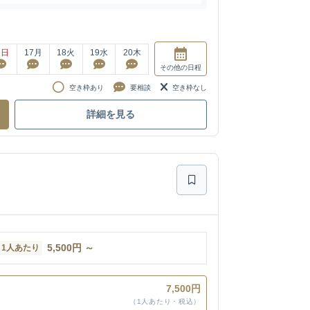
6
日
17
月
18
火
19
水
20
木
その他
の日程
空き枠あり
要相談
空き枠なし
詳細を見る
5,500
円
～
1人あたり
7,500円
（1人あたり・税込）