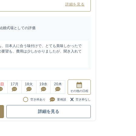
詳細を見る
結婚式場としての評価
も、日本人に合う味付けで、とても美味しかったで
の要望も、費用は少しかかりましたが、聞き入れて
6
日
17
月
18
火
19
水
20
木
その他
の日程
空き枠あり
要相談
空き枠なし
詳細を見る