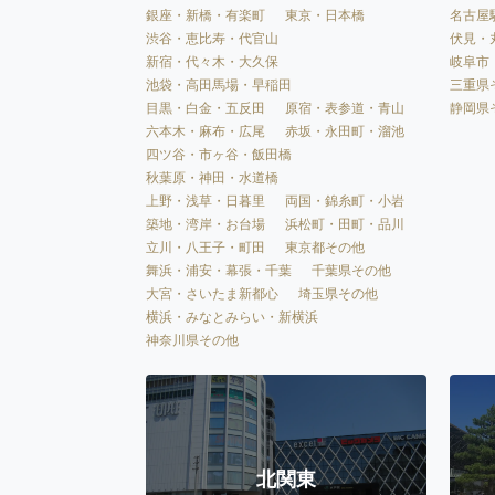
銀座・新橋・有楽町
東京・日本橋
名古屋
渋谷・恵比寿・代官山
伏見・
新宿・代々木・大久保
岐阜市
池袋・高田馬場・早稲田
三重県
目黒・白金・五反田
原宿・表参道・青山
静岡県
六本木・麻布・広尾
赤坂・永田町・溜池
四ツ谷・市ヶ谷・飯田橋
秋葉原・神田・水道橋
上野・浅草・日暮里
両国・錦糸町・小岩
築地・湾岸・お台場
浜松町・田町・品川
立川・八王子・町田
東京都その他
舞浜・浦安・幕張・千葉
千葉県その他
大宮・さいたま新都心
埼玉県その他
横浜・みなとみらい・新横浜
神奈川県その他
北関東