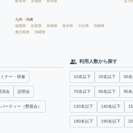
栃木県
茨城県
群馬県
石川
九州・沖縄
福岡県
佐賀県
長崎県
熊本県
大分県
宮崎県
鹿児島県
沖縄県
利用人数から探す
セミナー・研修
10名以下
20名以下
30
講演会
説明会
70名以下
80名以下
90
パーティー（懇親会）
130名以下
140名以下
1
180名以下
190名以下
2