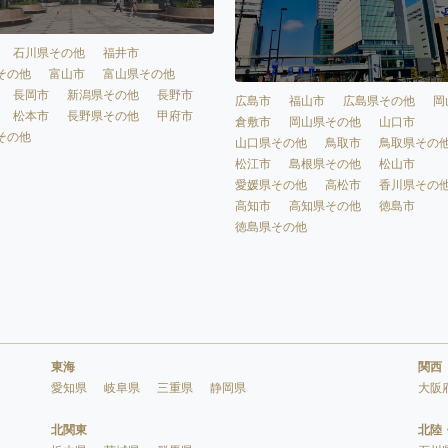
石川県その他
福井市
その他
富山市
富山県その他
長岡市
新潟県その他
長野市
広島市
福山市
広島県その他
岡
松本市
長野県その他
甲府市
倉敷市
岡山県その他
山口市
その他
山口県その他
鳥取市
鳥取県その
松江市
島根県その他
松山市
愛媛県その他
高松市
香川県その
高知市
高知県その他
徳島市
徳島県その他
東海
関西
愛知県
岐阜県
三重県
静岡県
大阪
北関東
北陸