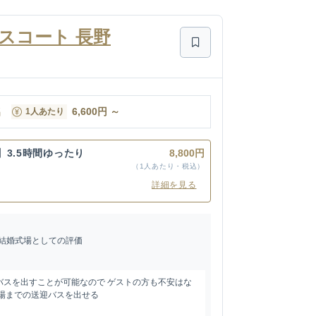
スコート 長野
名
6,600
円
～
1人あたり
】3.5時間ゆったり
8,800円
（1人あたり・税込）
詳細を見る
結婚式場としての評価
バスを出すことが可能なので ゲストの方も不安はな
式場までの送迎バスを出せる