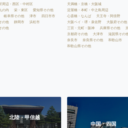
天満橋・京橋・大阪城
駅周辺・西区・中村区
淀屋橋・本町・中之島周辺
丸の内
栄・東区
愛知県その他
心斎橋・なんば
天王寺・阿倍野
岐阜県その他
津市
四日市市
大阪ベイ・堺・泉佐野
大阪府その他
その他
静岡市
浜松市
三宮・元町・阪神
兵庫県その他
その他
京都府その他
大津市
滋賀県その
奈良市
奈良県その他
和歌山市
和歌山県その他
北陸・甲信越
中国・四国