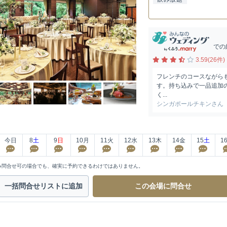
での
3.59(26件)
フレンチのコースながら
す。持ち込みで一品追加
く...
シンガポールチキンさん
今日
8
土
9
日
10
月
11
火
12
水
13
木
14
金
15
土
1
※問合せ可の場合でも、確実に予約できるわけではありません。
一括問合せ
リストに追加
この会場に
問合せ