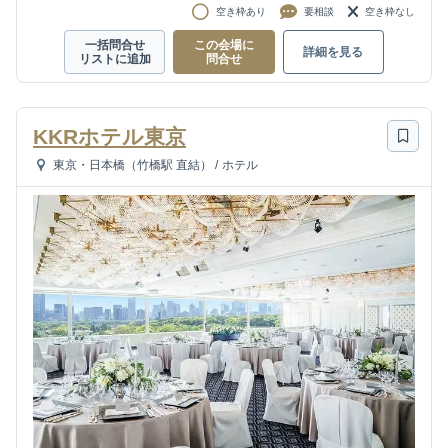
空き枠あり
要相談
空き枠なし
一括問合せ
この会場に
詳細を見る
リストに追加
問合せ
KKRホテル東京
東京・日本橋（竹橋駅 直結）
/
ホテル