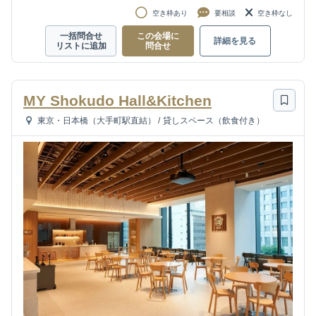
空き枠あり
要相談
空き枠なし
一括問合せ
この会場に
詳細を見る
リストに追加
問合せ
MY Shokudo Hall&Kitchen
東京・日本橋（大手町駅直結）
/
貸しスペース（飲食付き）