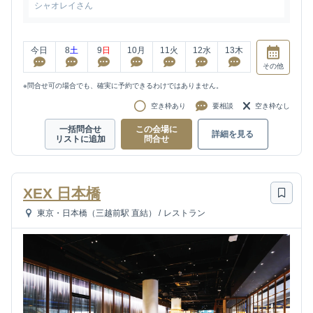
シャオレイさん
今日
8
土
9
日
10
月
11
火
12
水
13
木
その他
※問合せ可の場合でも、確実に予約できるわけではありません。
空き枠あり
要相談
空き枠なし
一括問合せ
この会場に
詳細を見る
リストに追加
問合せ
XEX 日本橋
東京・日本橋（三越前駅 直結）
/
レストラン