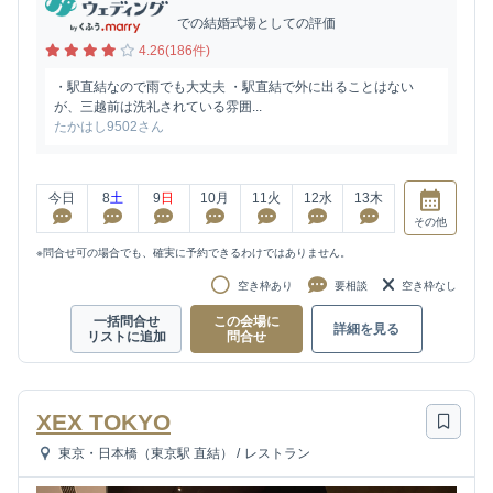
での結婚式場としての評価
4.26(186件)
・駅直結なので雨でも大丈夫 ・駅直結で外に出ることはない
が、三越前は洗礼されている雰囲...
たかはし9502さん
今日
8
土
9
日
10
月
11
火
12
水
13
木
その他
※問合せ可の場合でも、確実に予約できるわけではありません。
空き枠あり
要相談
空き枠なし
一括問合せ
この会場に
詳細を見る
リストに追加
問合せ
XEX TOKYO
東京・日本橋（東京駅 直結）
/
レストラン