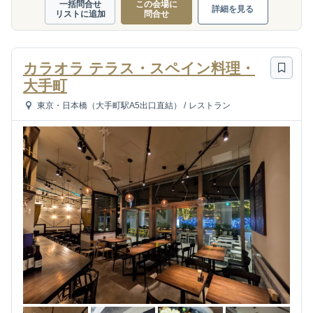
一括問合せ
この会場に
詳細を見る
リストに追加
問合せ
カラオラ テラス・スペイン料理・
大手町
東京・日本橋（大手町駅A5出口直結）
/
レストラン