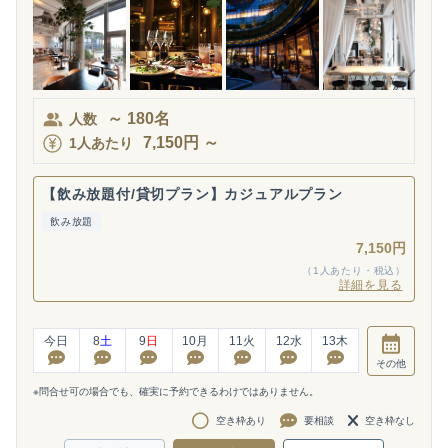
～
180
名
人数
7,150
円
～
1人あたり
【飲み放題付/貸切プラン】カジュアルプラン
飲み放題
7,150円
（1人あたり・税込）
詳細を見る
今日
8
土
9
日
10
月
11
火
12
水
13
木
その他
※問合せ可の場合でも、確実に予約できるわけではありません。
空き枠あり
要相談
空き枠なし