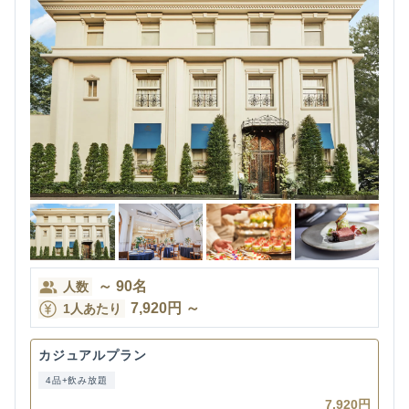
～
90
名
人数
7,920
円
～
1人あたり
カジュアルプラン
4品+飲み放題
7,920円