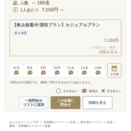
～
180
名
人数
7,150
円
～
1人あたり
【飲み放題付/貸切プラン】カジュアルプラン
飲み放題
7,150円
（1人あたり・税込）
詳細を見る
今日
8
土
9
日
10
月
11
火
12
水
13
木
その他
※問合せ可の場合でも、確実に予約できるわけではありません。
空き枠あり
要相談
空き枠なし
一括問合せ
この会場に
詳細を見る
リストに追加
問合せ
みんなのイベントTOP
首都圏のパーティー会場
東京都のパーティー会場
東京・日本橋のパーティー会場