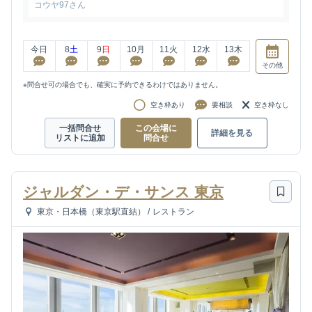
コウヤ97さん
今日
8
土
9
日
10
月
11
火
12
水
13
木
その他
※問合せ可の場合でも、確実に予約できるわけではありません。
空き枠あり
要相談
空き枠なし
一括問合せ
この会場に
詳細を見る
リストに追加
問合せ
ジャルダン・デ・サンス 東京
東京・日本橋（東京駅直結）
/
レストラン