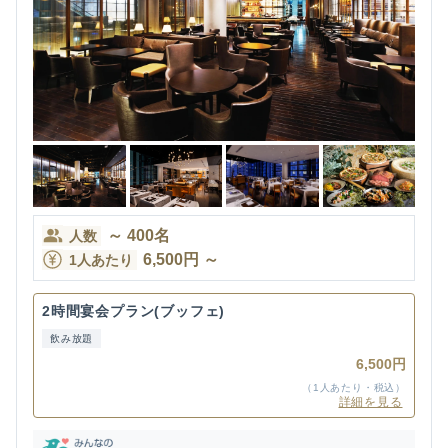
～
400
名
人数
6,500
円
～
1人あたり
2時間宴会プラン(ブッフェ)
飲み放題
6,500円
（1人あたり・税込）
詳細を見る