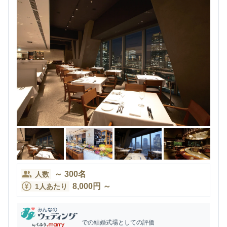
～
300
名
人数
8,000
円
～
1人あたり
での結婚式場としての評価