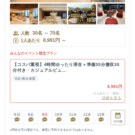
30
名
～
70
名
人数
8,991
円
～
1人あたり
みんなのイベント限定プラン
【コスパ重視】4時間ゆったり滞在＋準備30分撤収30
分付き・カジュアルビュ...
8品+飲み放題
8,991円
（1人あたり・税込）
詳細を見る
今日
8
土
9
日
10
月
11
火
12
水
13
木
その他
※問合せ可の場合でも、確実に予約できるわけではありません。