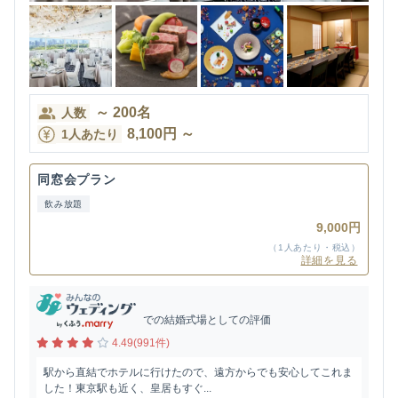
～
200
名
人数
8,100
円
～
1人あたり
同窓会プラン
飲み放題
9,000円
（1人あたり・税込）
詳細を見る
での結婚式場としての評価
4.49(991件)
駅から直結でホテルに行けたので、遠方からでも安心してこれま
した！東京駅も近く、皇居もすぐ...