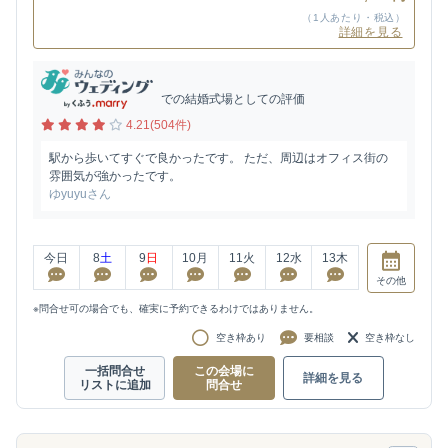
（1人あたり・税込）
詳細を見る
での結婚式場としての評価
4.21(504件)
駅から歩いてすぐで良かったです。 ただ、周辺はオフィス街の
雰囲気が強かったです。
ゆyuyuさん
今日
8
土
9
日
10
月
11
火
12
水
13
木
その他
※問合せ可の場合でも、確実に予約できるわけではありません。
空き枠あり
要相談
空き枠なし
一括問合せ
この会場に
詳細を見る
リストに追加
問合せ