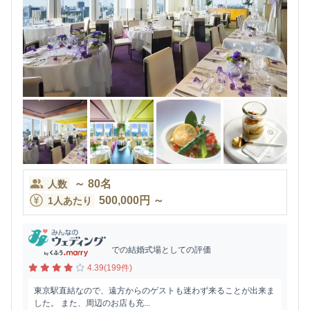
～
80
名
人数
500,000
円
～
1人あたり
での結婚式場としての評価
4.39(199件)
東京駅直結なので、遠方からのゲストも迷わず来ることが出来ま
した。 また、周辺のお店も充...