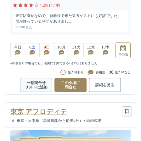
4.20(147件)
東京駅直結なので、新幹線で来た遠方ゲストにも好評でした。
雨が降っている時間がありまし...
lapanさん
今日
8
土
9
日
10
月
11
火
12
水
13
木
その他
※問合せ可の場合でも、確実に予約できるわけではありません。
空き枠あり
要相談
空き枠なし
一括問合せ
この会場に
詳細を見る
リストに追加
問合せ
東京 アフロディテ
東京・日本橋（馬喰町駅から徒歩5分）
/
結婚式場