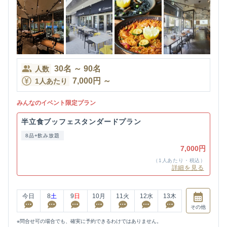
30
名
～
90
名
人数
7,000
円
～
1人あたり
みんなのイベント限定プラン
半立食ブッフェスタンダードプラン
8品+飲み放題
7,000円
（1人あたり・税込）
詳細を見る
今日
8
土
9
日
10
月
11
火
12
水
13
木
その他
※問合せ可の場合でも、確実に予約できるわけではありません。