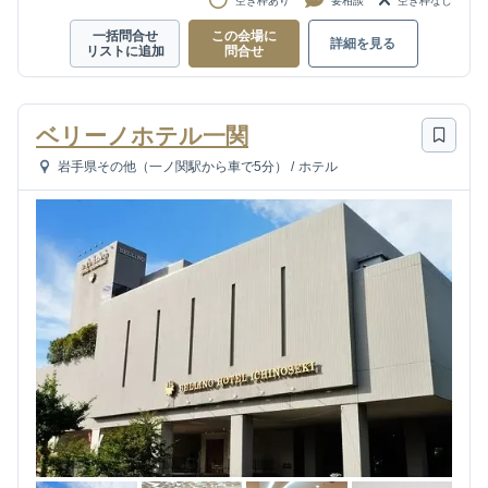
空き枠あり
要相談
空き枠なし
一括問合せ
この会場に
詳細を見る
リストに追加
問合せ
ベリーノホテル一関
岩手県その他（一ノ関駅から車で5分）
/
ホテル