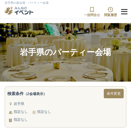
岩手県の宴会場・パーティー会場
一括問合せ
閲覧履歴
岩手県のパーティー会場
検索条件
条件変更
（2会場表示）
岩手県
指定なし
指定なし
指定なし