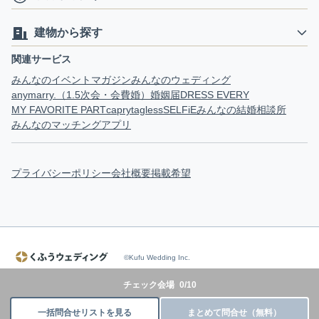
建物から探す
関連サービス
みんなのイベントマガジン
みんなのウェディング
anymarry.（1.5次会・会費婚）
婚姻届
DRESS EVERY
MY FAVORITE PART
capry
tagless
SELFiE
みんなの結婚相談所
みんなのマッチングアプリ
プライバシーポリシー
会社概要
掲載希望
©Kufu Wedding Inc.
チェック会場
0
/
10
一括問合せリストを見る
まとめて問合せ（無料）