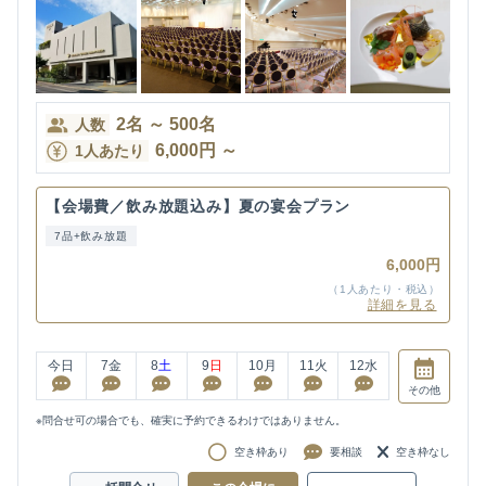
2
名
～
500
名
人数
6,000
円
～
1人あたり
【会場費／飲み放題込み】夏の宴会プラン
7品+飲み放題
6,000円
（1人あたり・税込）
詳細を見る
今日
7
金
8
土
9
日
10
月
11
火
12
水
その他
※問合せ可の場合でも、確実に予約できるわけではありません。
空き枠あり
要相談
空き枠なし