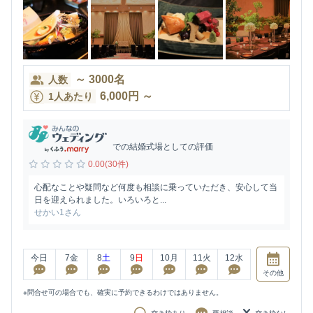
～
3000
名
人数
6,000
円
～
1人あたり
での結婚式場としての評価
0.00(30件)
心配なことや疑問など何度も相談に乗っていただき、安心して当
日を迎えられました。いろいろと...
せかい1さん
今日
7
金
8
土
9
日
10
月
11
火
12
水
その他
※問合せ可の場合でも、確実に予約できるわけではありません。