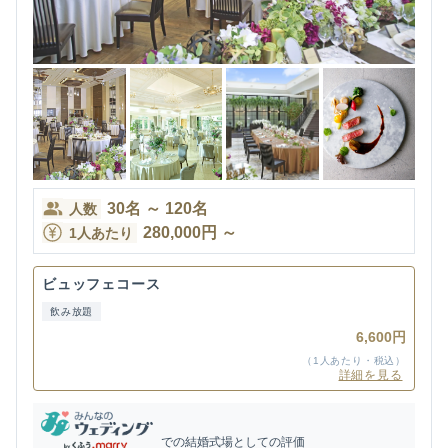
30
名
～
120
名
人数
280,000
円
～
1人あたり
ビュッフェコース
飲み放題
6,600円
（1人あたり・税込）
詳細を見る
での結婚式場としての評価