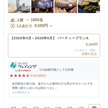
～
1800
名
人数
9,500
円
～
1人あたり
【2026年4月～2026年9月】 パーティープランA
8,500円
（1人あたり・税込）
詳細を見る
での結婚式場としての評価
4.61(288件)
金沢駅目の前の為、遠方からの参列の方も呼びやすかったです。
実際に駅から近いのは助かりまし...
りか9631さん
今日
9
日
10
月
11
火
12
水
13
木
14
金