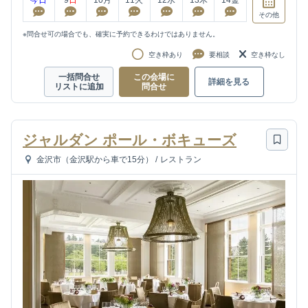
その他
※問合せ可の場合でも、確実に予約できるわけではありません。
空き枠あり
要相談
空き枠なし
一括問合せ
この会場に
詳細を見る
リストに追加
問合せ
ジャルダン ポール・ボキューズ
金沢市（金沢駅から車で15分）
/
レストラン