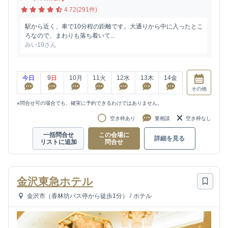
4.72(291件)
駅から近く、車で10分程の距離です。大通りから中に入ったとこ
ろなので、まわりも落ち着いて...
みい19さん
今日
9
日
10
月
11
火
12
水
13
木
14
金
その他
※問合せ可の場合でも、確実に予約できるわけではありません。
空き枠あり
要相談
空き枠なし
一括問合せ
この会場に
詳細を見る
リストに追加
問合せ
金沢東急ホテル
金沢市（香林坊バス停から徒歩1分）
/
ホテル