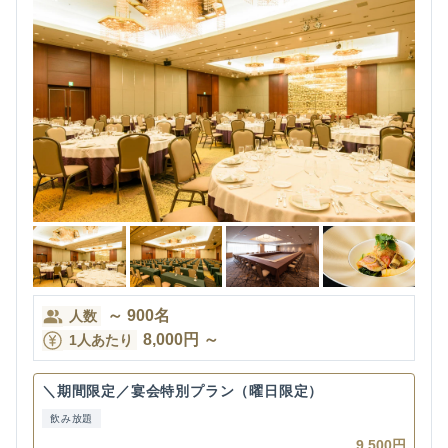
～
900
名
人数
8,000
円
～
1人あたり
＼期間限定／宴会特別プラン（曜日限定）
飲み放題
9,500円