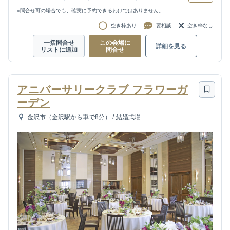
※問合せ可の場合でも、確実に予約できるわけではありません。
空き枠あり
要相談
空き枠なし
一括問合せ
この会場に
詳細を見る
リストに追加
問合せ
アニバーサリークラブ フラワーガ
ーデン
金沢市（金沢駅から車で8分）
/
結婚式場