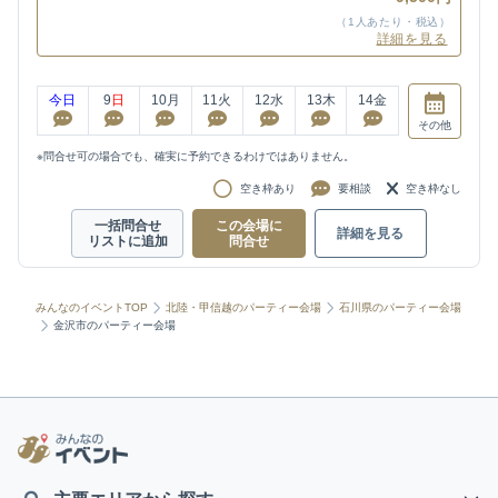
（1人あたり・税込）
詳細を見る
今日
9
日
10
月
11
火
12
水
13
木
14
金
その他
※問合せ可の場合でも、確実に予約できるわけではありません。
空き枠あり
要相談
空き枠なし
一括問合せ
この会場に
詳細を見る
リストに追加
問合せ
みんなのイベントTOP
北陸・甲信越のパーティー会場
石川県のパーティー会場
金沢市のパーティー会場