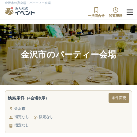
金沢市の宴会場・パーティー会場
一括問合せ
閲覧履歴
金沢市のパーティー会場
検索条件
条件変更
（4会場表示）
金沢市
指定なし
指定なし
指定なし