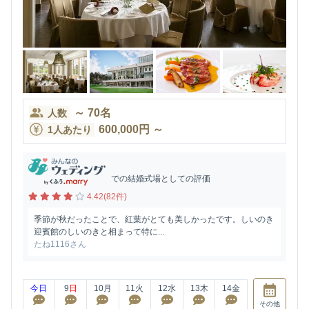
～
70
名
人数
600,000
円
～
1人あたり
での結婚式場としての評価
4.42(82件)
季節が秋だったことで、紅葉がとても美しかったです。しいのき
迎賓館のしいのきと相まって特に...
たね1116さん
今日
9
日
10
月
11
火
12
水
13
木
14
金
その他