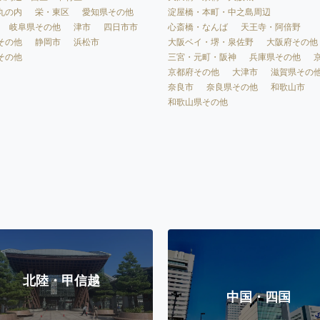
淀屋橋・本町・中之島周辺
丸の内
栄・東区
愛知県その他
心斎橋・なんば
天王寺・阿倍野
岐阜県その他
津市
四日市市
大阪ベイ・堺・泉佐野
大阪府その他
その他
静岡市
浜松市
三宮・元町・阪神
兵庫県その他
その他
京都府その他
大津市
滋賀県その
奈良市
奈良県その他
和歌山市
和歌山県その他
北陸・甲信越
中国・四国