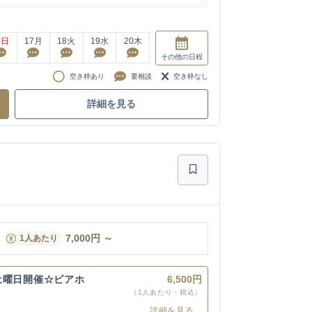
6
日
17
月
18
火
19
水
20
木
その他
の日程
空き枠あり
要相談
空き枠なし
詳細を見る
7,000
円
～
1人あたり
＆土曜日開催☆ビアホ
6,500円
】
（1人あたり・税込）
詳細を見る