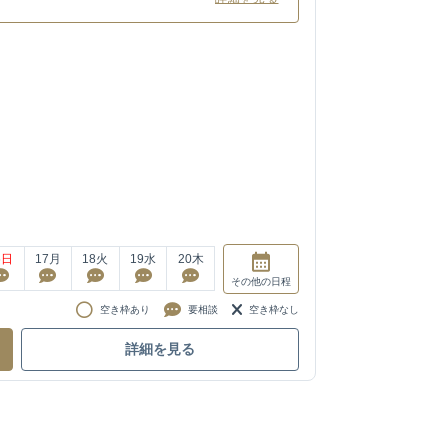
6
日
17
月
18
火
19
水
20
木
その他
の日程
空き枠あり
要相談
空き枠なし
詳細を見る