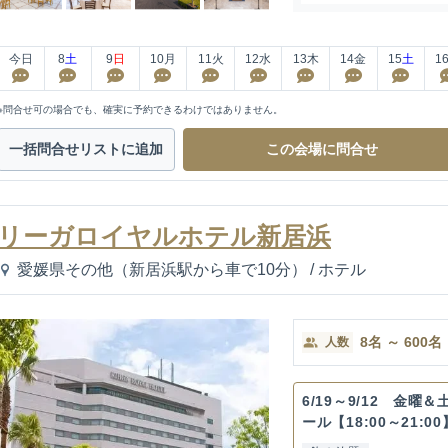
今日
8
土
9
日
10
月
11
火
12
水
13
木
14
金
15
土
1
※問合せ可の場合でも、確実に予約できるわけではありません。
一括問合せ
リストに追加
この会場に
問合せ
リーガロイヤルホテル新居浜
愛媛県その他（新居浜駅から車で10分）
/
ホテル
8
名
～
600
名
人数
6/19～9/12 金曜
ール【18:00～21:00