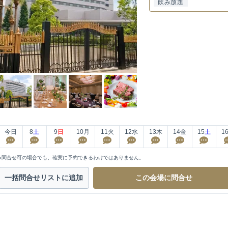
飲み放題
今日
8
土
9
日
10
月
11
火
12
水
13
木
14
金
15
土
1
※問合せ可の場合でも、確実に予約できるわけではありません。
一括問合せ
リストに追加
この会場に
問合せ