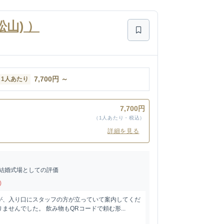
山) ）
7,700
円
～
1人あたり
7,700円
（1人あたり・税込）
詳細を見る
結婚式場としての評価
)
が、入り口にスタッフの方が立っていて案内してくだ
ませんでした。 飲み物もQRコードで頼む形...