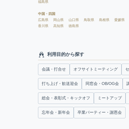
福島県
中国・四国
広島県
岡山県
山口県
鳥取県
島根県
愛媛県
香川県
高知県
徳島県
利用目的から探す
会議・打合せ
オフサイトミーティング
打ち上げ・歓送迎会
同窓会・OB/OG会
総会・表彰式・キックオフ
ミートアップ
忘年会・新年会
卒業パーティー・謝恩会