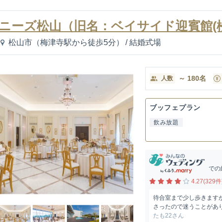
ニーズ松山（旧名：ベイサイド迎賓館(松
松山市（梅津寺駅から徒歩5分）
/
結婚式場
～
180
名
人数
ブッフェプラン
飲み放題
での
4.27(329件
待合室まで少し歩きます
さったので迷うことがあり
たも22さん