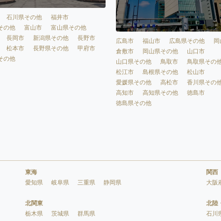
石川県その他
福井市
その他
富山市
富山県その他
長岡市
新潟県その他
長野市
広島市
福山市
広島県その他
岡
松本市
長野県その他
甲府市
倉敷市
岡山県その他
山口市
その他
山口県その他
鳥取市
鳥取県その
松江市
島根県その他
松山市
愛媛県その他
高松市
香川県その
高知市
高知県その他
徳島市
徳島県その他
東海
関西
愛知県
岐阜県
三重県
静岡県
大阪
北関東
北陸
栃木県
茨城県
群馬県
石川