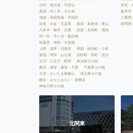
渋谷・恵比寿・代官山
伏見・
新宿・代々木・大久保
岐阜市
池袋・高田馬場・早稲田
三重県
目黒・白金・五反田
原宿・表参道・青山
静岡県
六本木・麻布・広尾
赤坂・永田町・溜池
四ツ谷・市ヶ谷・飯田橋
秋葉原・神田・水道橋
上野・浅草・日暮里
両国・錦糸町・小岩
築地・湾岸・お台場
浜松町・田町・品川
立川・八王子・町田
東京都その他
舞浜・浦安・幕張・千葉
千葉県その他
大宮・さいたま新都心
埼玉県その他
横浜・みなとみらい・新横浜
神奈川県その他
北関東