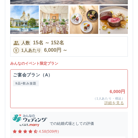
15
名
～
152
名
人数
6,000
円
～
1人あたり
みんなのイベント限定プラン
ご宴会プラン（A）
9品+飲み放題
6,000円
（1人あたり・税込）
詳細を見る
での結婚式場としての評価
4.58(509件)