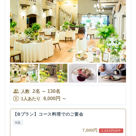
2
名
～
130
名
人数
6,000
円
～
1人あたり
【Bプラン】コース料理でのご宴会
8品
7,000円
1,000円OFF