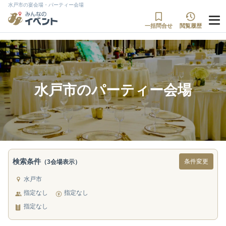
水戸市の宴会場・パーティー会場
一括問合せ
閲覧履歴
水戸市のパーティー会場
検索条件
条件変更
（3会場表示）
水戸市
指定なし
指定なし
指定なし