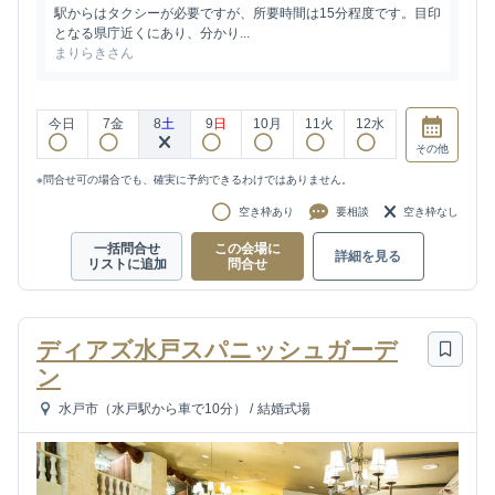
駅からはタクシーが必要ですが、所要時間は15分程度です。目印
となる県庁近くにあり、分かり...
まりらきさん
今日
7
金
8
土
9
日
10
月
11
火
12
水
その他
※問合せ可の場合でも、確実に予約できるわけではありません。
空き枠あり
要相談
空き枠なし
一括問合せ
この会場に
詳細を見る
リストに追加
問合せ
ディアズ水戸スパニッシュガーデ
ン
水戸市（水戸駅から車で10分）
/
結婚式場