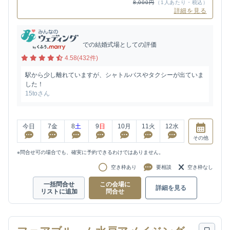
8,000円
（1人あたり・税込）
詳細を見る
での結婚式場としての評価
4.58(432件)
駅から少し離れていますが、シャトルバスやタクシーが出ていま
した！
15toさん
今日
7
金
8
土
9
日
10
月
11
火
12
水
その他
※問合せ可の場合でも、確実に予約できるわけではありません。
空き枠あり
要相談
空き枠なし
一括問合せ
この会場に
詳細を見る
リストに追加
問合せ