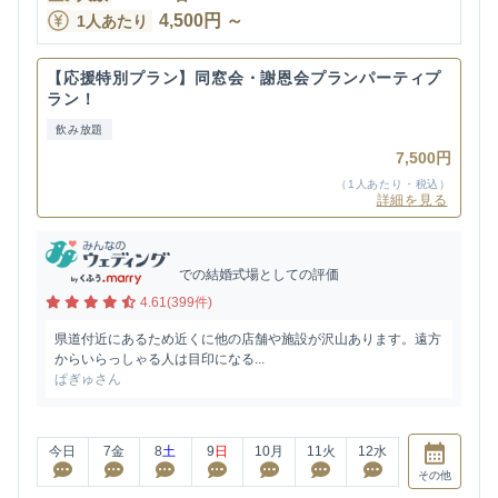
4,500
円
～
1人あたり
【応援特別プラン】同窓会・謝恩会プランパーティプ
ラン！
飲み放題
7,500円
（1人あたり・税込）
詳細を見る
での結婚式場としての評価
4.61(399件)
県道付近にあるため近くに他の店舗や施設が沢山あります。遠方
からいらっしゃる人は目印になる...
ぱぎゅさん
今日
7
金
8
土
9
日
10
月
11
火
12
水
その他