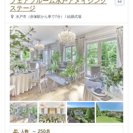
フェアブルーム水戸アメイジング
ステージ
水戸市（赤塚駅から車で7分）
/
結婚式場
～
250
名
人数