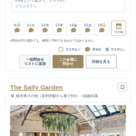
5.6分という近さで、ゲストの...
もちはるさん
今日
11
火
12
水
13
木
14
金
15
土
16
日
その他
※問合せ可の場合でも、確実に予約できるわけではありません。
空き枠あり
要相談
空き枠なし
一括問合せ
この会場に
詳細を見る
リストに追加
問合せ
The Sally Garden
栃木県その他（足利市駅から車で5分）
/
結婚式場