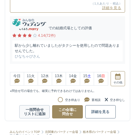
（1人あたり・税込）
詳細を見る
での結婚式場としての評価
4.14(72件)
駅から少し離れていましたがタクシーを使用したので問題ありま
せんでした。
ひなちゃぴさん
今日
11
火
12
水
13
木
14
金
15
土
16
日
その他
※問合せ可の場合でも、確実に予約できるわけではありません。
空き枠あり
要相談
空き枠なし
一括問合せ
この会場に
詳細を見る
リストに追加
問合せ
みんなのイベントTOP
北関東のパーティー会場
栃木県のパーティー会場