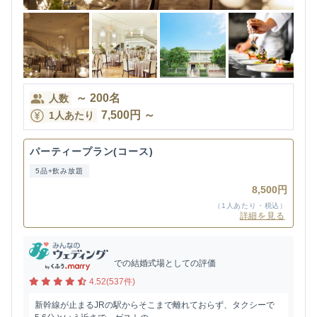
～
200
名
人数
7,500
円
～
1人あたり
パーティープラン(コース)
5品+飲み放題
8,500円
（1人あたり・税込）
詳細を見る
での結婚式場としての評価
4.52(537件)
新幹線が止まるJRの駅からそこまで離れておらず、タクシーで