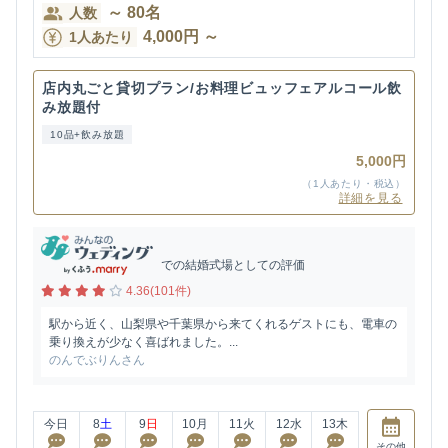
～
80
名
人数
4,000
円
～
1人あたり
店内丸ごと貸切プラン/お料理ビュッフェアルコール飲
み放題付
10品+飲み放題
5,000円
（1人あたり・税込）
詳細を見る
での結婚式場としての評価
4.36(101件)
駅から近く、山梨県や千葉県から来てくれるゲストにも、電車の
乗り換えが少なく喜ばれました。...
のんでぶりんさん
今日
8
土
9
日
10
月
11
火
12
水
13
木
その他