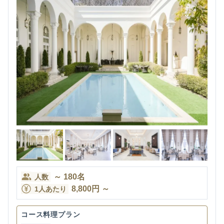
～
180
名
人数
8,800
円
～
1人あたり
コース料理プラン