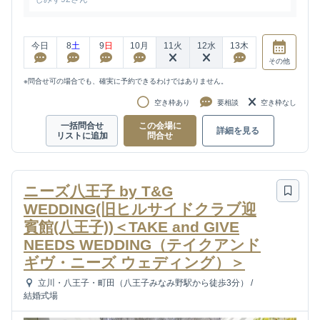
今日
8
土
9
日
10
月
11
火
12
水
13
木
その他
※問合せ可の場合でも、確実に予約できるわけではありません。
空き枠あり
要相談
空き枠なし
一括問合せ
この会場に
詳細を見る
リストに追加
問合せ
ニーズ八王子 by T&G
WEDDING(旧ヒルサイドクラブ迎
賓館(八王子))＜TAKE and GIVE
NEEDS WEDDING（テイクアンド
ギヴ・ニーズ ウェディング）＞
立川・八王子・町田（八王子みなみ野駅から徒歩3分）
/
結婚式場