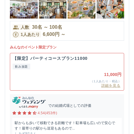
30
名
～
100
名
人数
6,600
円
～
1人あたり
みんなのイベント限定プラン
【限定】パーティコースプラン11000
飲み放題
11,000円
（1人あたり・税込）
詳細を見る
での結婚式場としての評価
4.54(453件)
駅からも歩いて移動できる距離です！駐車場も広いので安心で
す！最寄りの駅から送迎もあるので...
しみず92さん