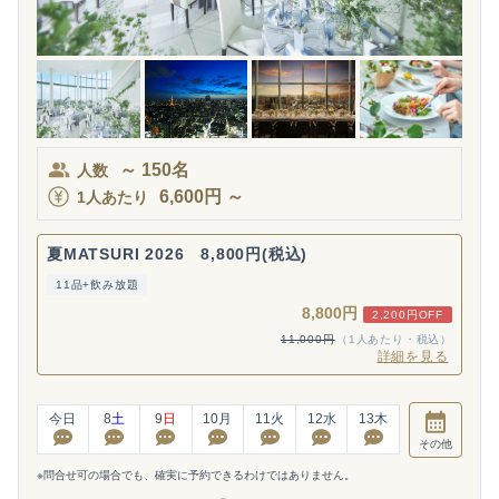
～
150
名
人数
6,600
円
～
1人あたり
夏MATSURI 2026 8,800円(税込)
11品+飲み放題
8,800円
2,200円OFF
11,000円
（1人あたり・税込）
詳細を見る
今日
8
土
9
日
10
月
11
火
12
水
13
木
その他
※問合せ可の場合でも、確実に予約できるわけではありません。