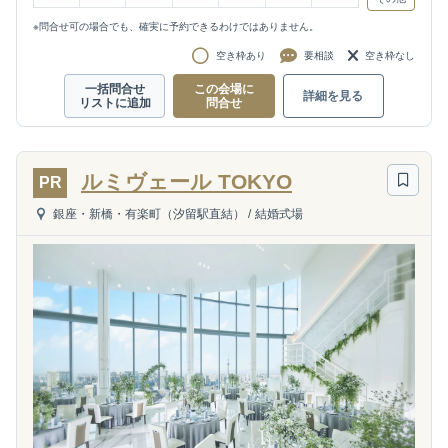
※問合せ可の場合でも、確実に予約できるわけではありません。
空き枠あり
要相談
空き枠なし
一括問合せ
この会場に
詳細を見る
リストに追加
問合せ
ルミヴェール TOKYO
PR
銀座・新橋・有楽町（汐留駅直結）
/
結婚式場