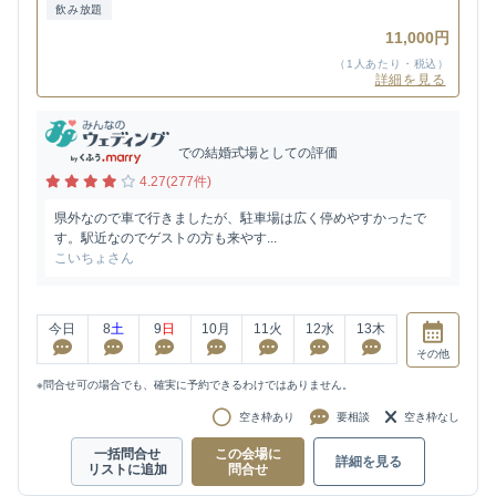
飲み放題
11,000円
（1人あたり・税込）
詳細を見る
での結婚式場としての評価
4.27(277件)
県外なので車で行きましたが、駐車場は広く停めやすかったで
す。駅近なのでゲストの方も来やす...
こいちょさん
今日
8
土
9
日
10
月
11
火
12
水
13
木
その他
※問合せ可の場合でも、確実に予約できるわけではありません。
空き枠あり
要相談
空き枠なし
一括問合せ
この会場に
詳細を見る
リストに追加
問合せ