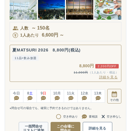
～
150
名
人数
6,600
円
～
1人あたり
夏MATSURI 2026 8,800円(税込)
11品+飲み放題
8,800円
2,200円OFF
11,000円
（1人あたり・税込）
詳細を見る
今日
8
土
9
日
10
月
11
火
12
水
13
木
その他
※問合せ可の場合でも、確実に予約できるわけではありません。
空き枠あり
要相談
空き枠なし
一括問合せ
この会場に
詳細を見る
リストに追加
問合せ