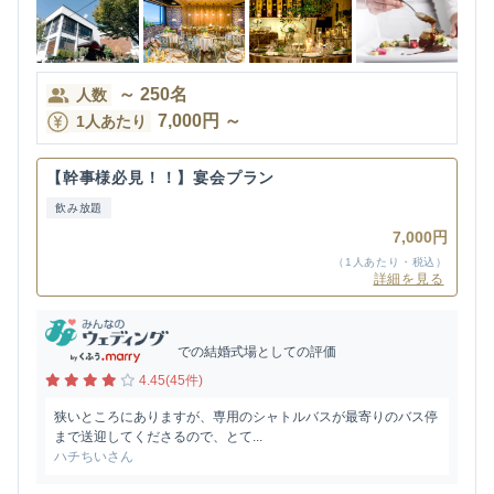
～
250
名
人数
7,000
円
～
1人あたり
【幹事様必見！！】宴会プラン
飲み放題
7,000円
（1人あたり・税込）
詳細を見る
での結婚式場としての評価
4.45(45件)
狭いところにありますが、専用のシャトルバスが最寄りのバス停
まで送迎してくださるので、とて...
ハチちいさん