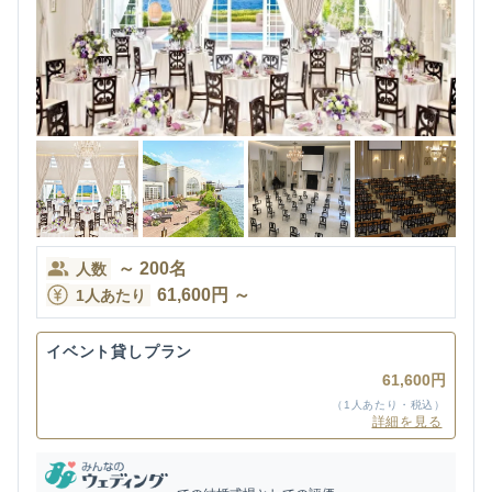
～
200
名
人数
61,600
円
～
1人あたり
イベント貸しプラン
61,600円
（1人あたり・税込）
詳細を見る