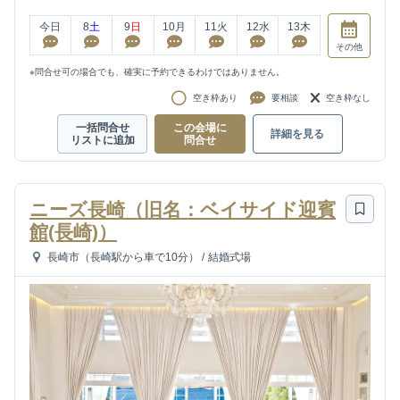
今日
8
土
9
日
10
月
11
火
12
水
13
木
その他
※問合せ可の場合でも、確実に予約できるわけではありません。
空き枠あり
要相談
空き枠なし
一括問合せ
この会場に
詳細を見る
リストに追加
問合せ
ニーズ長崎（旧名：ベイサイド迎賓
館(長崎)）
長崎市（長崎駅から車で10分）
/
結婚式場