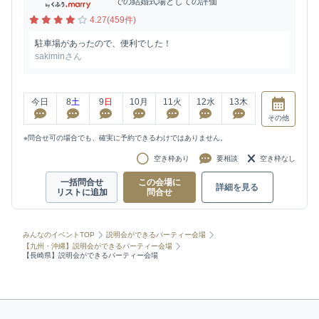
での結婚式場としての評価
4.27(459件)
駐車場があったので、便利でした！
sakiminさん
今日
8
土
9
日
10
月
11
火
12
水
13
木
その他
※問合せ可の場合でも、確実に予約できるわけではありません。
空き枠あり
要相談
空き枠なし
一括問合せ
この会場に
詳細を見る
リストに追加
問合せ
みんなのイベントTOP
説明会ができるパーティー会場
【九州・沖縄】説明会ができるパーティー会場
【長崎県】説明会ができるパーティー会場