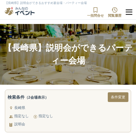
【長崎県】説明会ができるおすすめ宴会場・パーティー会場
一括問合せ
閲覧履歴
【長崎県】説明会ができるパーテ
ィー会場
検索条件
条件変更
（2会場表示）
長崎県
指定なし
指定なし
説明会