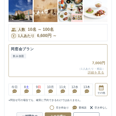
10
名
～
100
名
人数
6,600
円
～
1人あたり
同窓会プラン
飲み放題
7,000円
（1人あたり・税込）
詳細を見る
今日
8
土
9
日
10
月
11
火
12
水
13
木
その他
※問合せ可の場合でも、確実に予約できるわけではありません。
空き枠あり
要相談
空き枠なし