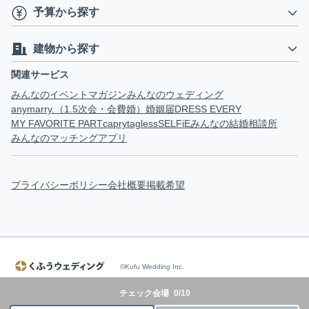
予算から探す
建物から探す
関連サービス
みんなのイベントマガジン
みんなのウェディング
anymarry.（1.5次会・会費婚）
婚姻届
DRESS EVERY
MY FAVORITE PART
capry
tagless
SELFiE
みんなの結婚相談所
みんなのマッチングアプリ
プライバシーポリシー
会社概要
掲載希望
©Kufu Wedding Inc.
チェック会場
0
/
10