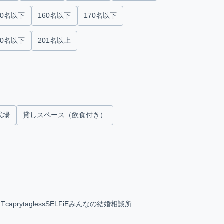
50名以下
160名以下
170名以下
00名以下
201名以上
式場
貸しスペース（飲食付き）
RT
capry
tagless
SELFiE
みんなの結婚相談所