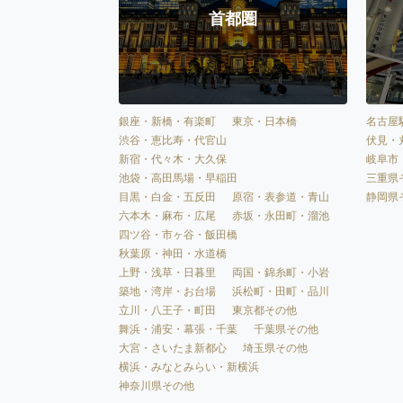
首都圏
銀座・新橋・有楽町
東京・日本橋
名古屋
渋谷・恵比寿・代官山
伏見・
新宿・代々木・大久保
岐阜市
池袋・高田馬場・早稲田
三重県
目黒・白金・五反田
原宿・表参道・青山
静岡県
六本木・麻布・広尾
赤坂・永田町・溜池
四ツ谷・市ヶ谷・飯田橋
秋葉原・神田・水道橋
上野・浅草・日暮里
両国・錦糸町・小岩
築地・湾岸・お台場
浜松町・田町・品川
立川・八王子・町田
東京都その他
舞浜・浦安・幕張・千葉
千葉県その他
大宮・さいたま新都心
埼玉県その他
横浜・みなとみらい・新横浜
神奈川県その他