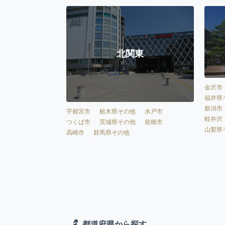
北関東
金沢市
福井県
新潟市
宇都宮市
栃木県その他
水戸市
軽井沢
つくば市
茨城県その他
前橋市
山梨県
高崎市
群馬県その他
都道府県から探す