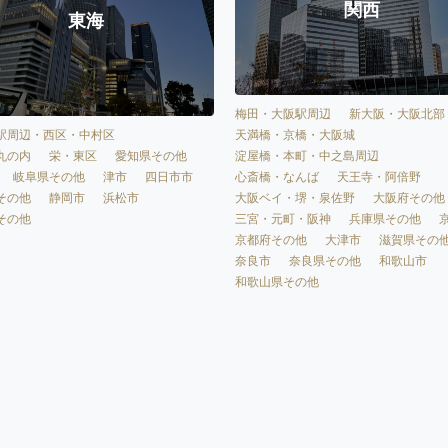
関西
東海
梅田・大阪駅周辺
新大阪・大阪北部
天満橋・京橋・大阪城
駅周辺・西区・中村区
淀屋橋・本町・中之島周辺
丸の内
栄・東区
愛知県その他
心斎橋・なんば
天王寺・阿倍野
岐阜県その他
津市
四日市市
大阪ベイ・堺・泉佐野
大阪府その他
その他
静岡市
浜松市
三宮・元町・阪神
兵庫県その他
その他
京都府その他
大津市
滋賀県その
奈良市
奈良県その他
和歌山市
和歌山県その他