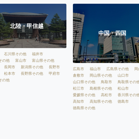
北陸・甲信越
中国・四国
石川県その他
福井市
その他
富山市
富山県その他
長岡市
新潟県その他
長野市
広島市
福山市
広島県その他
岡
松本市
長野県その他
甲府市
倉敷市
岡山県その他
山口市
その他
山口県その他
鳥取市
鳥取県その
松江市
島根県その他
松山市
愛媛県その他
高松市
香川県その
高知市
高知県その他
徳島市
徳島県その他