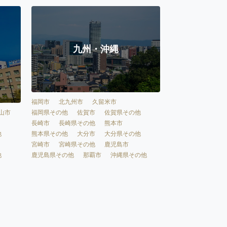
九州・沖縄
福岡市
北九州市
久留米市
福岡県その他
佐賀市
佐賀県その他
山市
長崎市
長崎県その他
熊本市
熊本県その他
大分市
大分県その他
他
宮崎市
宮崎県その他
鹿児島市
鹿児島県その他
那覇市
沖縄県その他
他