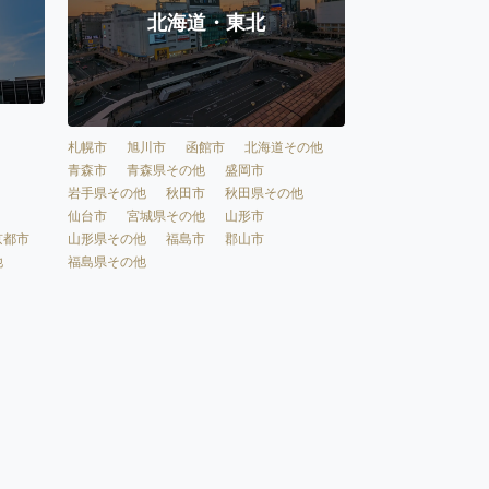
北海道・東北
札幌市
旭川市
函館市
北海道その他
青森市
青森県その他
盛岡市
岩手県その他
秋田市
秋田県その他
仙台市
宮城県その他
山形市
京都市
山形県その他
福島市
郡山市
他
福島県その他