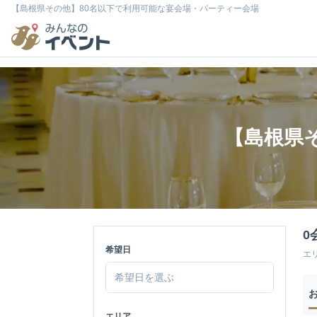
【島根県その他】80名以下で利用可能な宴会場・パーティー会場
【島根県
0
希望日
エ
エリア