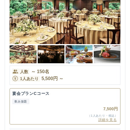
～
150
名
人数
5,500
円
～
1人あたり
宴会プランCコース
飲み放題
7,500円
（1人あたり・税込）
詳細を見る