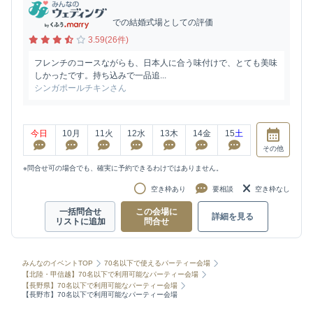
での結婚式場としての評価
3.59(26件)
フレンチのコースながらも、日本人に合う味付けで、とても美味
しかったです。持ち込みで一品追...
シンガポールチキンさん
今日
10
月
11
火
12
水
13
木
14
金
15
土
その他
※問合せ可の場合でも、確実に予約できるわけではありません。
空き枠あり
要相談
空き枠なし
一括問合せ
この会場に
詳細を見る
リストに追加
問合せ
みんなのイベントTOP
70名以下で使えるパーティー会場
【北陸・甲信越】70名以下で利用可能なパーティー会場
【長野県】70名以下で利用可能なパーティー会場
【長野市】70名以下で利用可能なパーティー会場