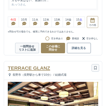
方も不安はない、 親族の方...
れっつさん
今日
10
月
11
火
12
水
13
木
14
金
15
土
その他
※問合せ可の場合でも、確実に予約できるわけではありません。
空き枠あり
要相談
空き枠なし
一括問合せ
この会場に
詳細を見る
リストに追加
問合せ
TERRACE GLANZ
長野市（長野駅から車で10分）
/
結婚式場