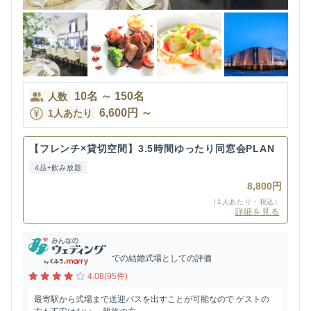
10
名
～
150
名
人数
6,600
円
～
1人あたり
【フレンチ×貸切空間】3.5時間ゆったり同窓会PLAN
4品+飲み放題
8,800円
（1人あたり・税込）
詳細を見る
での結婚式場としての評価
4.08(95件)
最寄駅から式場まで送迎バスを出すことが可能なので ゲストの