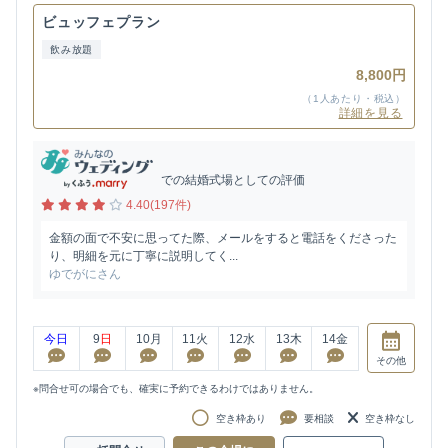
ビュッフェプラン
飲み放題
8,800円
（1人あたり・税込）
詳細を見る
での結婚式場としての評価
4.40(197件)
金額の面で不安に思ってた際、メールをすると電話をくださった
り、明細を元に丁寧に説明してく...
ゆでがにさん
今日
9
日
10
月
11
火
12
水
13
木
14
金
その他
※問合せ可の場合でも、確実に予約できるわけではありません。
空き枠あり
要相談
空き枠なし