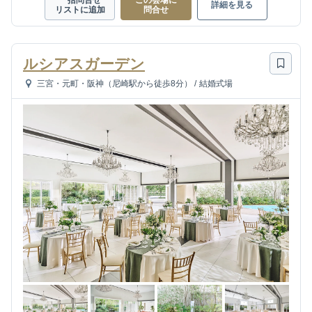
一括問合せ
この会場に
詳細を見る
リストに追加
問合せ
ルシアスガーデン
三宮・元町・阪神（尼崎駅から徒歩8分）
/
結婚式場