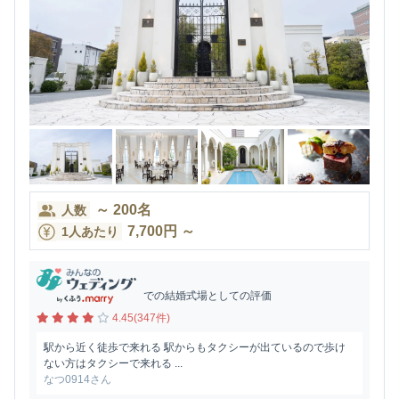
～
200
名
人数
7,700
円
～
1人あたり
での結婚式場としての評価
4.45(347件)
駅から近く徒歩で来れる 駅からもタクシーが出ているので歩け
ない方はタクシーで来れる ...
なつ0914さん