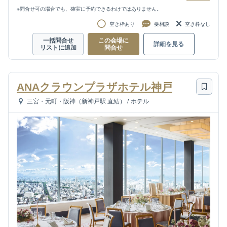
※問合せ可の場合でも、確実に予約できるわけではありません。
空き枠あり
要相談
空き枠なし
一括問合せ
この会場に
詳細を見る
リストに追加
問合せ
ANAクラウンプラザホテル神戸
三宮・元町・阪神（新神戸駅 直結）
/
ホテル