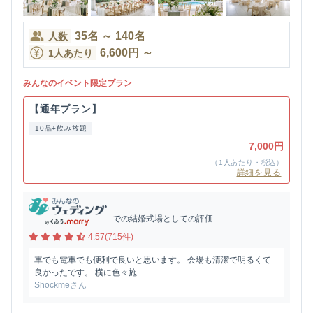
35
名
～
140
名
人数
6,600
円
～
1人あたり
みんなのイベント限定プラン
【通年プラン】
10品+飲み放題
7,000円
（1人あたり・税込）
詳細を見る
での結婚式場としての評価
4.57(715件)
車でも電車でも便利で良いと思います。 会場も清潔で明るくて
良かったです。 横に色々施...
Shockmeさん