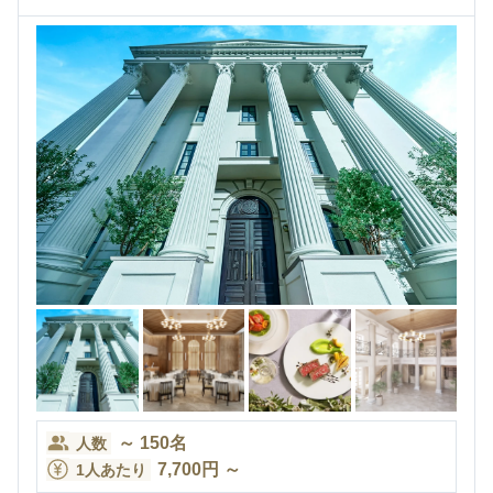
～
150
名
人数
7,700
円
～
1人あたり