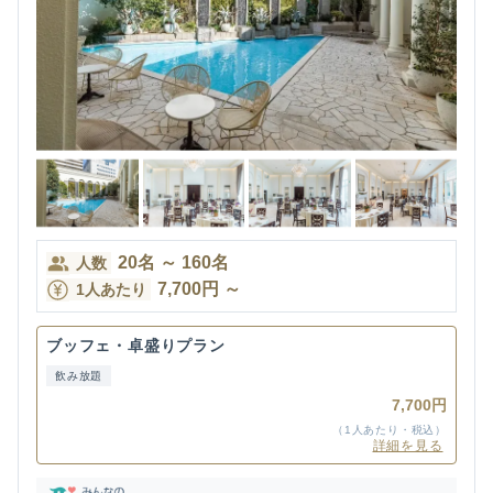
20
名
～
160
名
人数
7,700
円
～
1人あたり
ブッフェ・卓盛りプラン
飲み放題
7,700円
（1人あたり・税込）
詳細を見る