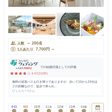
～
200
名
人数
7,700
円
～
1人あたり
での結婚式場としての評価
4.47(210件)
無料の送迎バスも行き帰りでありますが、歩いて10から15分ほ
どの距離なので、徒歩で来られ...
ぴょんちー1さん
今日
9
日
10
月
11
火
12
水
13
木
14
金