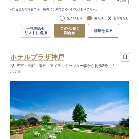
その他
※問合せ可の場合でも、確実に予約できるわけではありません。
空き枠あり
要相談
空き枠なし
一括問合せ
この会場に
詳細を見る
リストに追加
問合せ
ホテルプラザ神戸
三宮・元町・阪神（アイランドセンター駅から徒歩2分）
/
ホテル