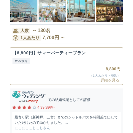
～
130
名
人数
7,700
円
～
1人あたり
【8,800円】サマーパーティープラン
飲み放題
8,800円
（1人あたり・税込）
詳細を見る
での結婚式場としての評価
4.39(89件)
最寄り駅（新神戸、三宮）までのシャトルバスを時間差で出して
いただけたので助かりました。 ...
にこにここじこじさん