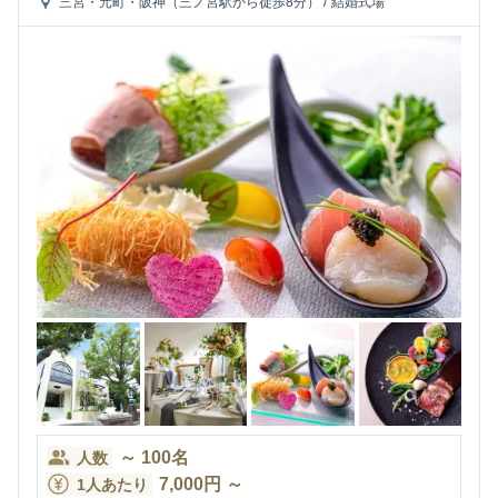
三宮・元町・阪神（三ノ宮駅から徒歩8分）
/
結婚式場
～
100
名
人数
7,000
円
～
1人あたり