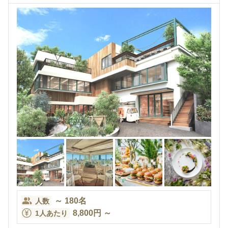
～
180
名
人数
8,800
円
～
1人あたり