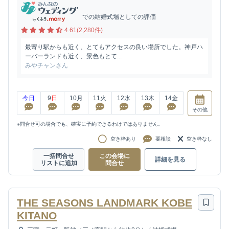
での結婚式場としての評価
4.61(2,280件)
最寄り駅からも近く、とてもアクセスの良い場所でした。神戸ハ
ーバーランドも近く、景色もとて...
みやチャンさん
今日
9
日
10
月
11
火
12
水
13
木
14
金
その他
※問合せ可の場合でも、確実に予約できるわけではありません。
空き枠あり
要相談
空き枠なし
一括問合せ
この会場に
詳細を見る
リストに追加
問合せ
THE SEASONS LANDMARK KOBE
KITANO