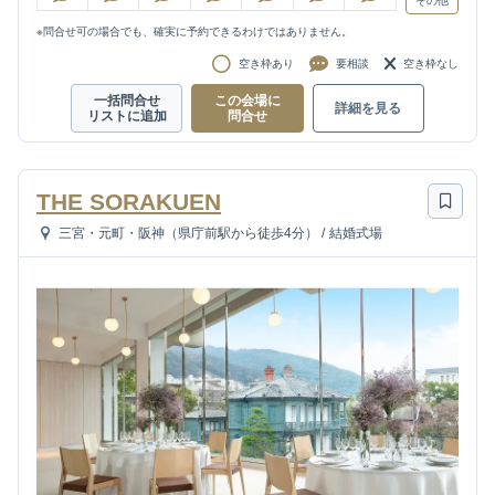
その他
※問合せ可の場合でも、確実に予約できるわけではありません。
空き枠あり
要相談
空き枠なし
一括問合せ
この会場に
詳細を見る
リストに追加
問合せ
THE SORAKUEN
三宮・元町・阪神（県庁前駅から徒歩4分）
/
結婚式場