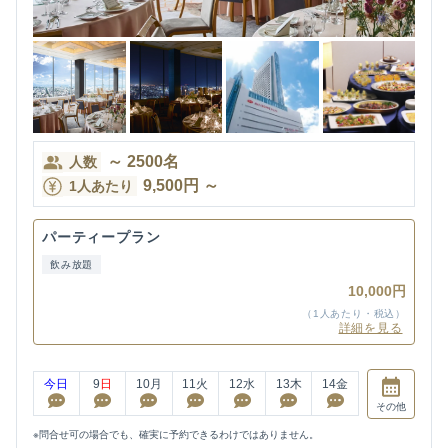
～
2500
名
人数
9,500
円
～
1人あたり
パーティープラン
飲み放題
10,000円
（1人あたり・税込）
詳細を見る
今日
9
日
10
月
11
火
12
水
13
木
14
金
その他
※問合せ可の場合でも、確実に予約できるわけではありません。