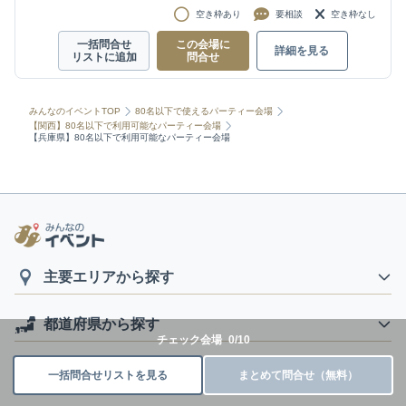
空き枠あり
要相談
空き枠なし
一括問合せ
この会場に
詳細を見る
リストに追加
問合せ
みんなのイベントTOP
80名以下で使えるパーティー会場
【関西】80名以下で利用可能なパーティー会場
【兵庫県】80名以下で利用可能なパーティー会場
主要エリアから探す
都道府県から探す
チェック会場
0
/
10
利用目的から探す
一括問合せリストを見る
まとめて問合せ（無料）