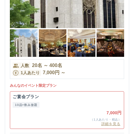
20
名
～
400
名
人数
7,000
円
～
1人あたり
みんなのイベント限定プラン
ご宴会プラン
10品+飲み放題
7,000円
（1人あたり・税込）
詳細を見る