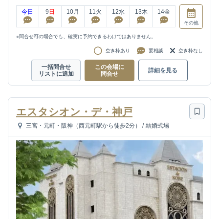
今日
9
日
10
月
11
火
12
水
13
木
14
金
その他
※問合せ可の場合でも、確実に予約できるわけではありません。
空き枠あり
要相談
空き枠なし
一括問合せ
この会場に
詳細を見る
リストに追加
問合せ
エスタシオン・デ・神戸
三宮・元町・阪神（西元町駅から徒歩2分）
/
結婚式場