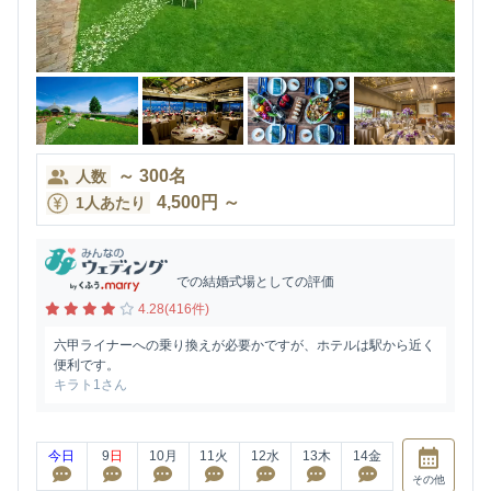
～
300
名
人数
4,500
円
～
1人あたり
での結婚式場としての評価
4.28(416件)
六甲ライナーへの乗り換えが必要かですが、ホテルは駅から近く
便利です。
キラト1さん
今日
9
日
10
月
11
火
12
水
13
木
14
金
その他