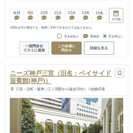
今日
9
日
10
月
11
火
12
水
13
木
14
金
その他
※問合せ可の場合でも、確実に予約できるわけではありません。
空き枠あり
要相談
空き枠なし
一括問合せ
この会場に
詳細を見る
リストに追加
問合せ
ニーズ神戸三宮（旧名：ベイサイド
迎賓館(神戸)）
三宮・元町・阪神（三ノ宮駅から徒歩10分）
/
結婚式場