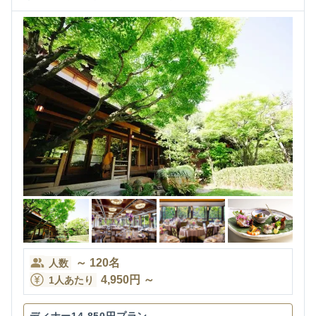
～
120
名
人数
4,950
円
～
1人あたり
ディナー14,850円プラン