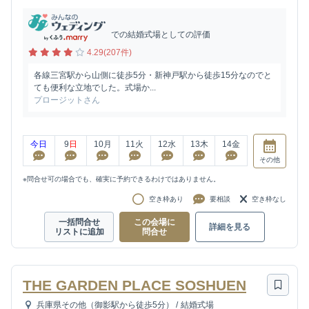
での結婚式場としての評価
4.29(207件)
各線三宮駅から山側に徒歩5分・新神戸駅から徒歩15分なのでと
ても便利な立地でした。式場か...
プロージットさん
今日
9
日
10
月
11
火
12
水
13
木
14
金
その他
※問合せ可の場合でも、確実に予約できるわけではありません。
空き枠あり
要相談
空き枠なし
一括問合せ
この会場に
詳細を見る
リストに追加
問合せ
THE GARDEN PLACE SOSHUEN
兵庫県その他（御影駅から徒歩5分）
/
結婚式場