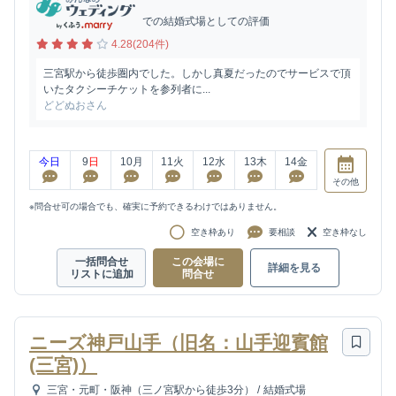
での結婚式場としての評価
4.28(204件)
三宮駅から徒歩圏内でした。しかし真夏だったのでサービスで頂
いたタクシーチケットを参列者に...
どどぬおさん
今日
9
日
10
月
11
火
12
水
13
木
14
金
その他
※問合せ可の場合でも、確実に予約できるわけではありません。
空き枠あり
要相談
空き枠なし
一括問合せ
この会場に
詳細を見る
リストに追加
問合せ
ニーズ神戸山手（旧名：山手迎賓館
(三宮)）
三宮・元町・阪神（三ノ宮駅から徒歩3分）
/
結婚式場