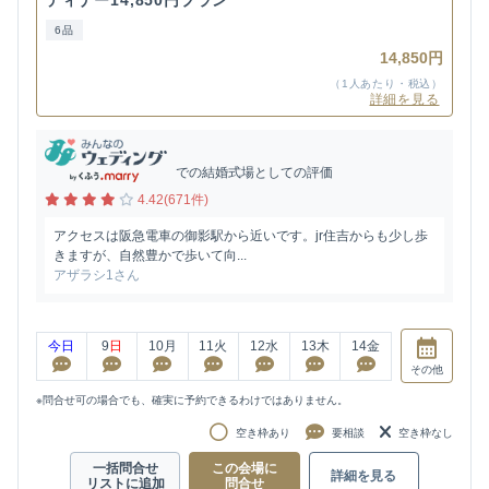
6品
14,850円
（1人あたり・税込）
詳細を見る
での結婚式場としての評価
4.42(671件)
アクセスは阪急電車の御影駅から近いです。jr住吉からも少し歩
きますが、自然豊かで歩いて向...
アザラシ1さん
今日
9
日
10
月
11
火
12
水
13
木
14
金
その他
※問合せ可の場合でも、確実に予約できるわけではありません。
空き枠あり
要相談
空き枠なし
一括問合せ
この会場に
詳細を見る
リストに追加
問合せ