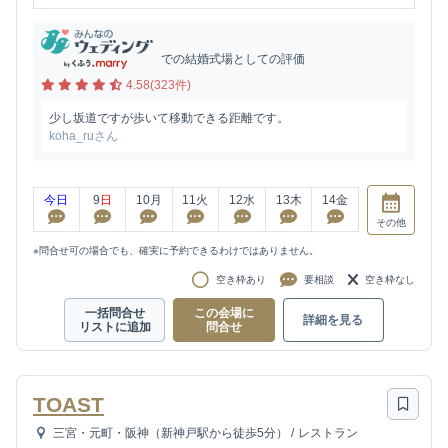
での結婚式場としての評価
4.58(323件)
少し坂道ですが歩いて移動できる距離です。
koha_ruさん
今日
9
日
10
月
11
火
12
水
13
木
14
金
その他
※問合せ可の場合でも、確実に予約できるわけではありません。
空き枠あり
要相談
空き枠なし
一括問合せ
この会場に
詳細を見る
リストに追加
問合せ
TOAST
三宮・元町・阪神（新神戸駅から徒歩5分）
/
レストラン