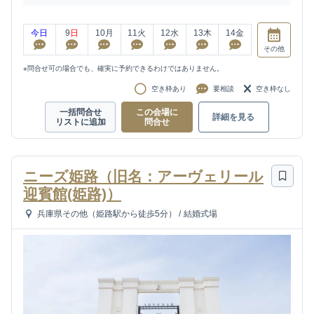
今日
9
日
10
月
11
火
12
水
13
木
14
金
その他
※問合せ可の場合でも、確実に予約できるわけではありません。
空き枠あり
要相談
空き枠なし
一括問合せ
この会場に
詳細を見る
リストに追加
問合せ
ニーズ姫路（旧名：アーヴェリール
迎賓館(姫路)）
兵庫県その他（姫路駅から徒歩5分）
/
結婚式場