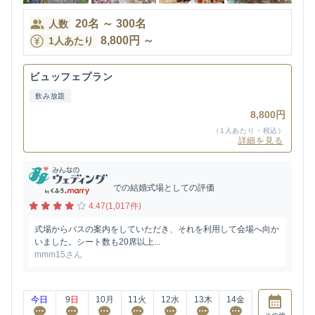
20
名
～
300
名
人数
8,800
円
～
1人あたり
ビュッフェプラン
飲み放題
8,800円
（1人あたり・税込）
詳細を見る
での結婚式場としての評価
4.47(1,017件)
式場からバスの案内をしていただき、それを利用して会場へ向か
いました。シート数も20席以上...
mmm15さん
今日
9
日
10
月
11
火
12
水
13
木
14
金