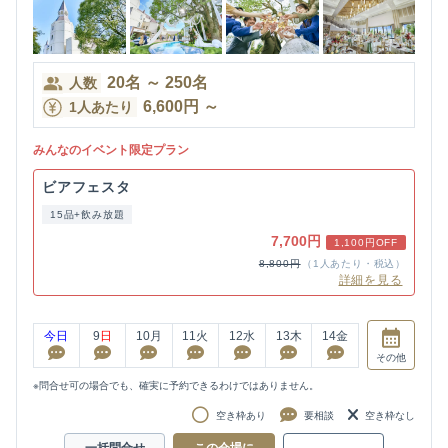
20
名
～
250
名
人数
6,600
円
～
1人あたり
みんなのイベント限定プラン
ビアフェスタ
15品+飲み放題
7,700円
1,100円OFF
8,800円
（1人あたり・税込）
詳細を見る
今日
9
日
10
月
11
火
12
水
13
木
14
金
その他
※問合せ可の場合でも、確実に予約できるわけではありません。
空き枠あり
要相談
空き枠なし