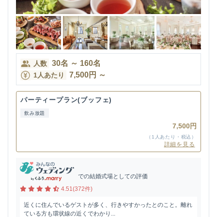
30
名
～
160
名
人数
7,500
円
～
1人あたり
パーティープラン(ブッフェ)
飲み放題
7,500円
（1人あたり・税込）
詳細を見る
での結婚式場としての評価
4.51(372件)
近くに住んでいるゲストが多く、行きやすかったとのこと。離れ
ている方も環状線の近くでわかり...