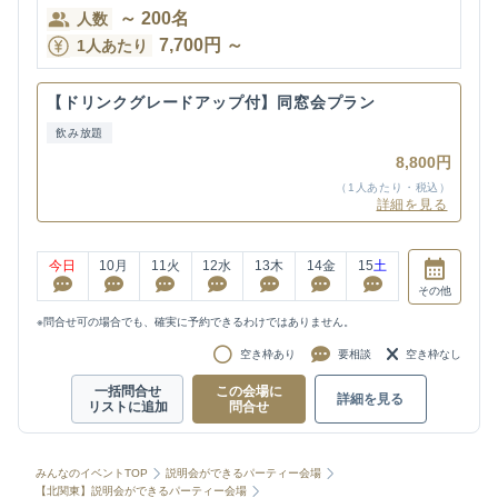
～
200
名
人数
7,700
円
～
1人あたり
【ドリンクグレードアップ付】同窓会プラン
飲み放題
8,800円
（1人あたり・税込）
詳細を見る
今日
10
月
11
火
12
水
13
木
14
金
15
土
その他
※問合せ可の場合でも、確実に予約できるわけではありません。
空き枠あり
要相談
空き枠なし
一括問合せ
この会場に
詳細を見る
リストに追加
問合せ
みんなのイベントTOP
説明会ができるパーティー会場
【北関東】説明会ができるパーティー会場