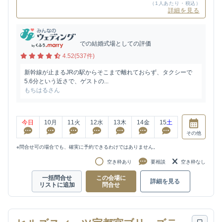
（1人あたり・税込）
詳細を見る
での結婚式場としての評価
4.52(537件)
新幹線が止まるJRの駅からそこまで離れておらず、タクシーで
5.6分という近さで、ゲストの...
もちはるさん
今日
10
月
11
火
12
水
13
木
14
金
15
土
その他
※問合せ可の場合でも、確実に予約できるわけではありません。
空き枠あり
要相談
空き枠なし
一括問合せ
この会場に
詳細を見る
リストに追加
問合せ