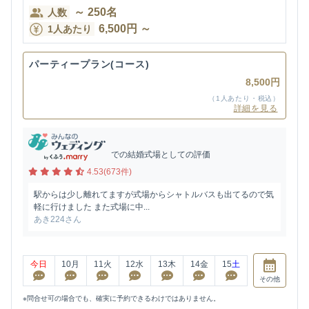
～
250
名
人数
6,500
円
～
1人あたり
パーティープラン(コース)
8,500円
（1人あたり・税込）
詳細を見る
での結婚式場としての評価
4.53(673件)
駅からは少し離れてますが式場からシャトルバスも出てるので気
軽に行けました また式場に中...
あき224さん
今日
10
月
11
火
12
水
13
木
14
金
15
土
その他
※問合せ可の場合でも、確実に予約できるわけではありません。