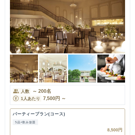
～
200
名
人数
7,500
円
～
1人あたり
パーティープラン(コース)
5品+飲み放題
8,500円