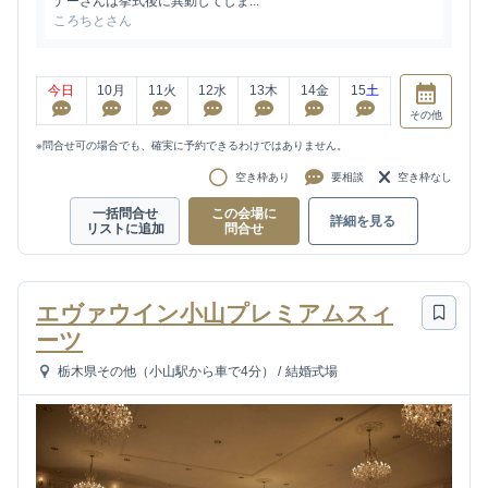
ナーさんは挙式後に異動してしま...
ころちとさん
今日
10
月
11
火
12
水
13
木
14
金
15
土
その他
※問合せ可の場合でも、確実に予約できるわけではありません。
空き枠あり
要相談
空き枠なし
一括問合せ
この会場に
詳細を見る
リストに追加
問合せ
エヴァウイン小山プレミアムスィ
ーツ
栃木県その他（小山駅から車で4分）
/
結婚式場