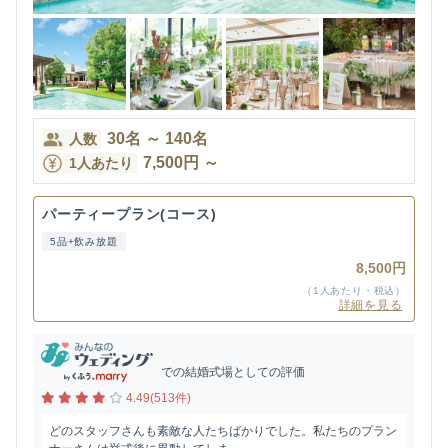
30
名
～
140
名
人数
7,500
円
～
1人あたり
パーティープラン(コース)
5品+飲み放題
8,500円
（1人あたり・税込）
詳細を見る
での結婚式場としての評価
4.49(513件)
どのスタッフさんも素敵な人たちばかりでした。私たちのプラン