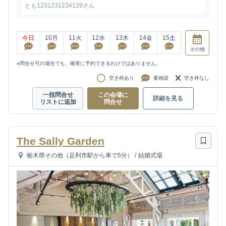
とも1231231234129さん
今日
10
月
11
火
12
水
13
木
14
金
15
土
その他
※問合せ可の場合でも、確実に予約できるわけではありません。
空き枠あり
要相談
空き枠なし
一括問合せ
この会場に
詳細を見る
リストに追加
問合せ
The Sally Garden
栃木県その他（足利市駅から車で5分）
/
結婚式場