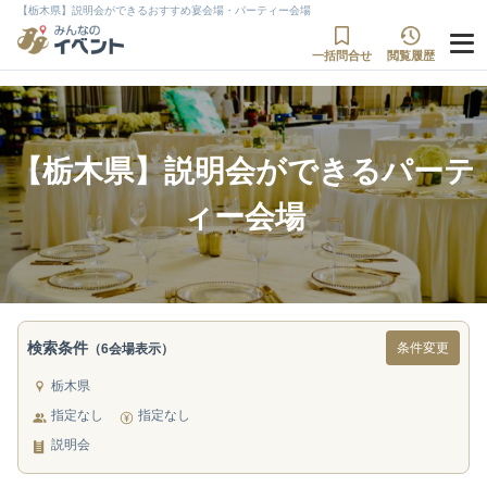
【栃木県】説明会ができるおすすめ宴会場・パーティー会場
一括問合せ
閲覧履歴
【栃木県】説明会ができるパーテ
ィー会場
検索条件
条件変更
（6会場表示）
栃木県
指定なし
指定なし
説明会