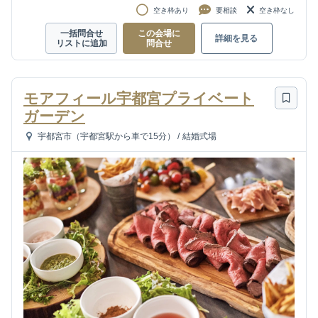
空き枠あり
要相談
空き枠なし
一括問合せ
この会場に
詳細を見る
リストに追加
問合せ
モアフィール宇都宮プライベート
ガーデン
宇都宮市（宇都宮駅から車で15分）
/
結婚式場