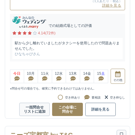
（1人あたり・税込）
詳細を見る
での結婚式場としての評価
4.14(72件)
駅から少し離れていましたがタクシーを使用したので問題ありま
せんでした。
ひなちゃぴさん
今日
10
月
11
火
12
水
13
木
14
金
15
土
その他
※問合せ可の場合でも、確実に予約できるわけではありません。
空き枠あり
要相談
空き枠なし
一括問合せ
この会場に
詳細を見る
リストに追加
問合せ
ニーズ宇都宮 by T&G