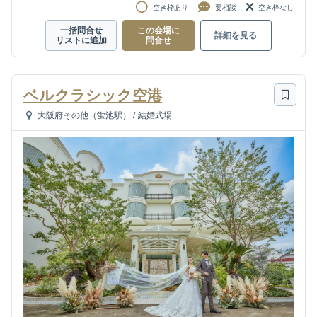
空き枠あり
要相談
空き枠なし
一括問合せ
この会場に
詳細を見る
リストに追加
問合せ
ベルクラシック空港
大阪府その他（蛍池駅）
/
結婚式場