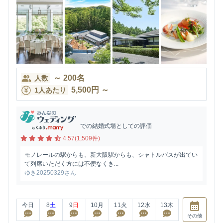
～
200
名
人数
5,500
円
～
1人あたり
での結婚式場としての評価
4.57(1,509件)
モノレールの駅からも、新大阪駅からも、シャトルバスが出てい
て列席いただく方には不便なくき...
ゆき20250329さん
今日
8
土
9
日
10
月
11
火
12
水
13
木
その他