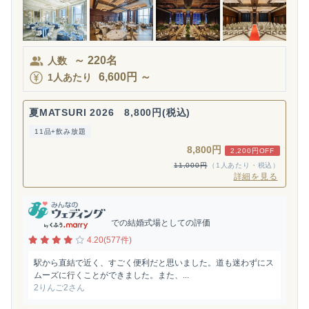
～
220
名
人数
6,600
円
～
1人あたり
夏MATSURI 2026 8,800円(税込)
11品+飲み放題
8,800円
2,200円OFF
11,000円
（1人あたり・税込）
詳細を見る
での結婚式場としての評価
4.20(577件)
駅から直結で近く、すごく便利だと思いました。道も迷わずにス
ムーズに行くことができました。また、...
2りんご2さん