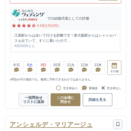
での結婚式場としての評価
4.59(3,552件)
江坂駅からは歩いて行ける距離です！新大阪駅からはシャトルバ
スも出ていて、すぐに着いたので...
KIE0608さん
今日
8
土
9
日
10
月
11
火
12
水
13
木
その他
※問合せ可の場合でも、確実に予約できるわけではありません。
空き枠あり
要相談
空き枠なし
一括問合せ
この会場に
詳細を見る
リストに追加
問合せ
アンシェルデ・マリアージュ