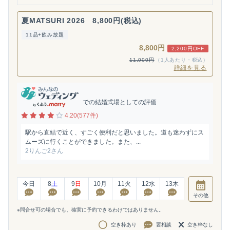
夏MATSURI 2026 8,800円(税込)
11品+飲み放題
8,800円
2,200円OFF
11,000円
（1人あたり・税込）
詳細を見る
での結婚式場としての評価
4.20(577件)
駅から直結で近く、すごく便利だと思いました。道も迷わずにス
ムーズに行くことができました。また、...
2りんご2さん
今日
8
土
9
日
10
月
11
火
12
水
13
木
その他
※問合せ可の場合でも、確実に予約できるわけではありません。
空き枠あり
要相談
空き枠なし