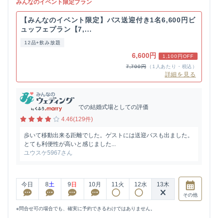
みんなのイベント限定プラン
【みんなのイベント限定】バス送迎付き1名6,600円ビ
ュッフェプラン【7,...
12品+飲み放題
6,600円
1,100円OFF
7,700円
（1人あたり・税込）
詳細を見る
での結婚式場としての評価
4.46(129件)
歩いて移動出来る距離でした。ゲストには送迎バスも出ました。
とても利便性が高いと感じました...
ユウスケ5967さん
今日
8
土
9
日
10
月
11
火
12
水
13
木
その他
※問合せ可の場合でも、確実に予約できるわけではありません。