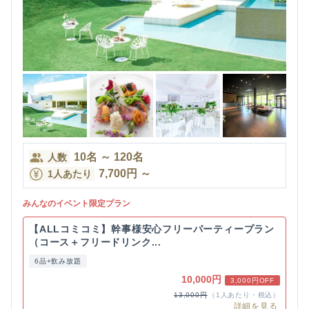
10
名
～
120
名
人数
7,700
円
～
1人あたり
みんなのイベント限定プラン
【ALLコミコミ】幹事様安心フリーパーティープラン
（コース＋フリードリンク...
6品+飲み放題
10,000円
3,000円OFF
13,000円
（1人あたり・税込）
詳細を見る