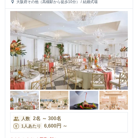
大阪府その他（高槻駅から徒歩10分）
/
結婚式場
2
名
～
300
名
人数
6,600
円
～
1人あたり