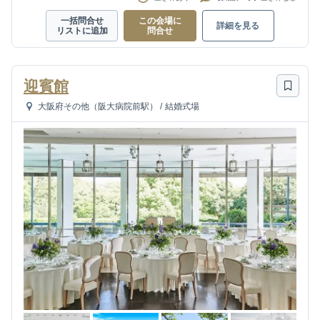
一括問合せ
この会場に
詳細を見る
リストに追加
問合せ
迎賓館
大阪府その他（阪大病院前駅）
/
結婚式場