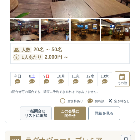
20
名
～
50
名
人数
2,000
円
～
1人あたり
今日
8
土
9
日
10
月
11
火
12
水
13
木
その他
※問合せ可の場合でも、確実に予約できるわけではありません。
空き枠あり
要相談
空き枠なし
一括問合せ
この会場に
詳細を見る
リストに追加
問合せ