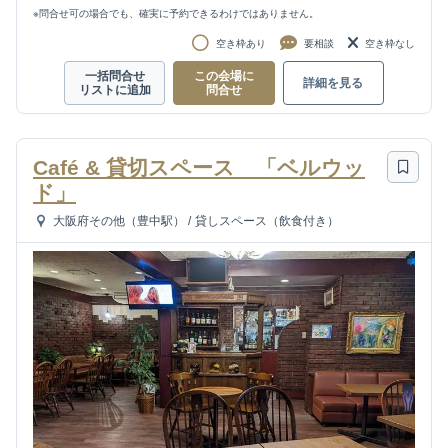
※問合せ可の場合でも、確実に予約できるわけではありません。
空き枠あり
要相談
空き枠なし
一括問合せ
この会場に
詳細を見る
リストに追加
問合せ
Café & 貸切スペース 「ベルウッ
ド」
大阪府その他（豊中駅）
/
貸しスペース（飲食付き）