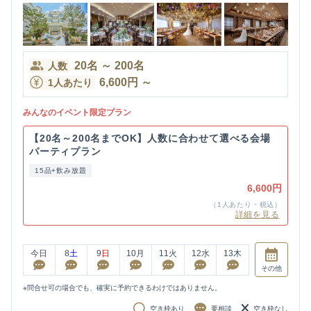
20
名
～
200
名
人数
6,600
円
～
1人あたり
みんなのイベント限定プラン
【20名～200名までOK】人数に合わせて選べる会場
パーティプラン
15品+飲み放題
6,600円
（1人あたり・税込）
詳細を見る
今日
8
土
9
日
10
月
11
火
12
水
13
木
その他
※問合せ可の場合でも、確実に予約できるわけではありません。
空き枠あり
要相談
空き枠なし