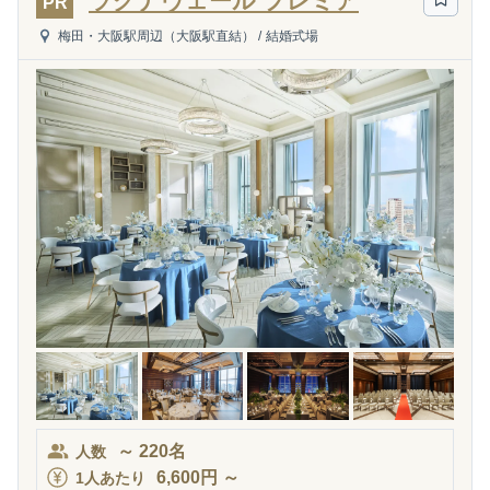
ラグナヴェール プレミア
PR
梅田・大阪駅周辺（大阪駅直結）
/
結婚式場
～
220
名
人数
6,600
円
～
1人あたり