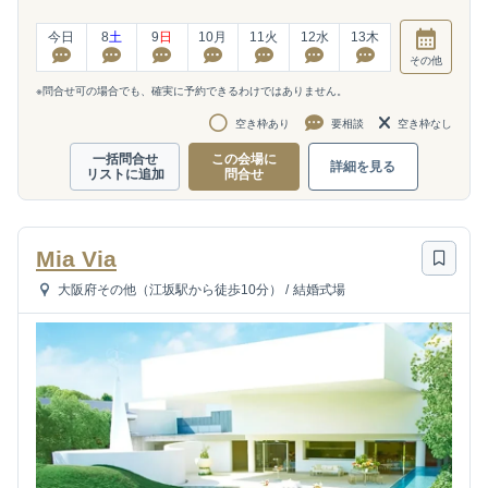
今日
8
土
9
日
10
月
11
火
12
水
13
木
その他
※問合せ可の場合でも、確実に予約できるわけではありません。
空き枠あり
要相談
空き枠なし
一括問合せ
この会場に
詳細を見る
リストに追加
問合せ
Mia Via
大阪府その他（江坂駅から徒歩10分）
/
結婚式場