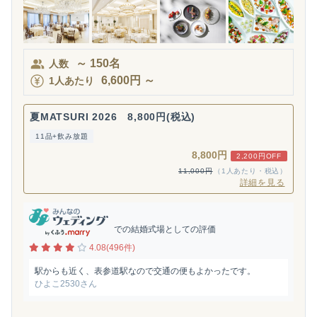
～
150
名
人数
6,600
円
～
1人あたり
夏MATSURI 2026 8,800円(税込)
11品+飲み放題
8,800円
2,200円OFF
11,000円
（1人あたり・税込）
詳細を見る
での結婚式場としての評価
4.08(496件)
駅からも近く、表参道駅なので交通の便もよかったです。
ひよこ2530さん