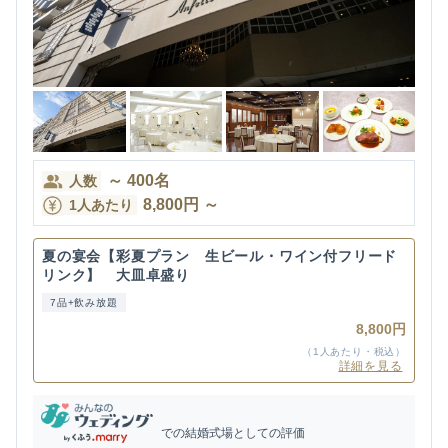
～
400
名
人数
8,800
円
～
1人あたり
夏の宴会【彩夏プラン 生ビール・ワイン付フリード
リンク】 大皿卓盛り
7品+飲み放題
8,800円
（1人あたり・税込）
詳細を見る
での結婚式場としての評価