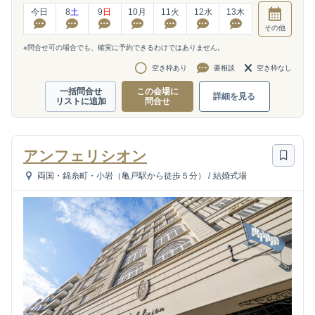
今日
8
土
9
日
10
月
11
火
12
水
13
木
その他
※問合せ可の場合でも、確実に予約できるわけではありません。
空き枠あり
要相談
空き枠なし
一括問合せ
この会場に
詳細を見る
リストに追加
問合せ
アンフェリシオン
両国・錦糸町・小岩（亀戸駅から徒歩５分）
/
結婚式場