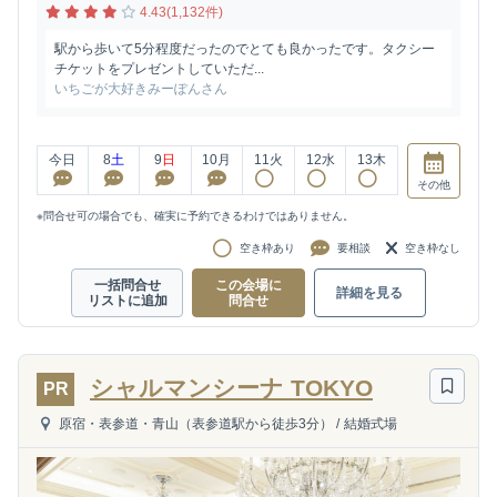
4.43(1,132件)
駅から歩いて5分程度だったのでとても良かったです。タクシー
チケットをプレゼントしていただ...
いちごが大好きみーぽんさん
今日
8
土
9
日
10
月
11
火
12
水
13
木
その他
※問合せ可の場合でも、確実に予約できるわけではありません。
空き枠あり
要相談
空き枠なし
一括問合せ
この会場に
詳細を見る
リストに追加
問合せ
シャルマンシーナ TOKYO
PR
原宿・表参道・青山（表参道駅から徒歩3分）
/
結婚式場