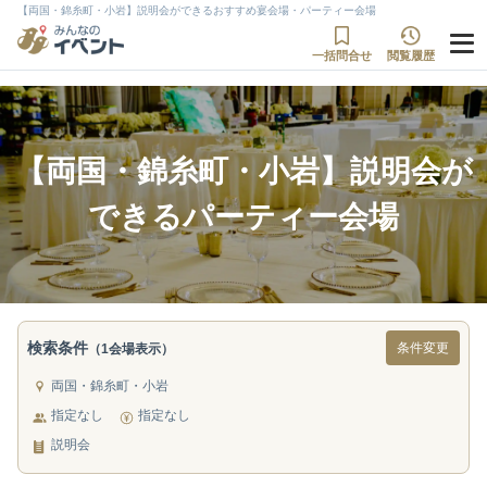
【両国・錦糸町・小岩】説明会ができるおすすめ宴会場・パーティー会場
一括問合せ
閲覧履歴
【両国・錦糸町・小岩】説明会が
できるパーティー会場
検索条件
条件変更
（1会場表示）
両国・錦糸町・小岩
指定なし
指定なし
説明会