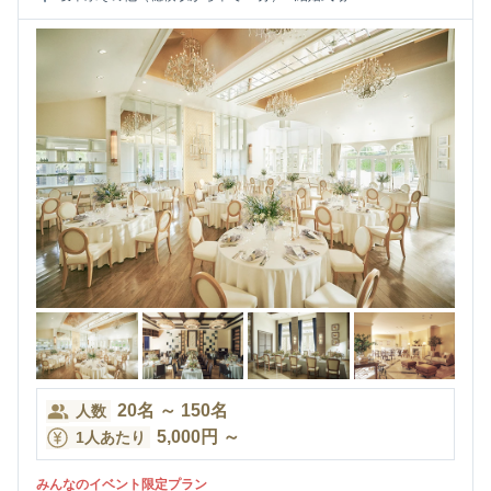
20
名
～
150
名
人数
5,000
円
～
1人あたり
みんなのイベント限定プラン