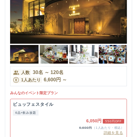
30
名
～
120
名
人数
6,600
円
～
1人あたり
みんなのイベント限定プラン
ビュッフェスタイル
6品+飲み放題
6,050円
550円OFF
6,600円
（1人あたり・税込）
詳細を見る