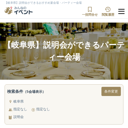
【岐阜県】説明会ができるおすすめ宴会場・パーティー会場
一括問合せ
閲覧履歴
【岐阜県】説明会ができるパーテ
ィー会場
検索条件
条件変更
（5会場表示）
岐阜県
指定なし
指定なし
説明会