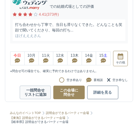
での結婚式場としての評価
4.41(373件)
打ち合わせから丁寧で、当日も滞りなくできた。どんなことも笑
顔で聞いてくださり、毎回の打ち...
ほげえええさん
今日
10
月
11
火
12
水
13
木
14
金
15
土
その他
※問合せ可の場合でも、確実に予約できるわけではありません。
空き枠あり
要相談
空き枠なし
一括問合せ
この会場に
詳細を見る
リストに追加
問合せ
みんなのイベントTOP
説明会ができるパーティー会場
【東海】説明会ができるパーティー会場
【岐阜県】説明会ができるパーティー会場