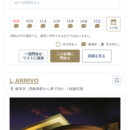
ゆー123991さん
今日
10
月
11
火
12
水
13
木
14
金
15
土
その他
※問合せ可の場合でも、確実に予約できるわけではありません。
空き枠あり
要相談
空き枠なし
一括問合せ
この会場に
詳細を見る
リストに追加
問合せ
L,ARRIVO
岐阜市（西岐阜駅から車で3分）
/
結婚式場