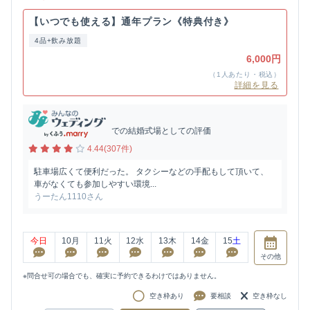
【いつでも使える】通年プラン《特典付き》
4品+飲み放題
6,000円
（1人あたり・税込）
詳細を見る
での結婚式場としての評価
4.44(307件)
駐車場広くて便利だった。 タクシーなどの手配もして頂いて、
車がなくても参加しやすい環境...
うーたん1110さん
今日
10
月
11
火
12
水
13
木
14
金
15
土
その他
※問合せ可の場合でも、確実に予約できるわけではありません。
空き枠あり
要相談
空き枠なし