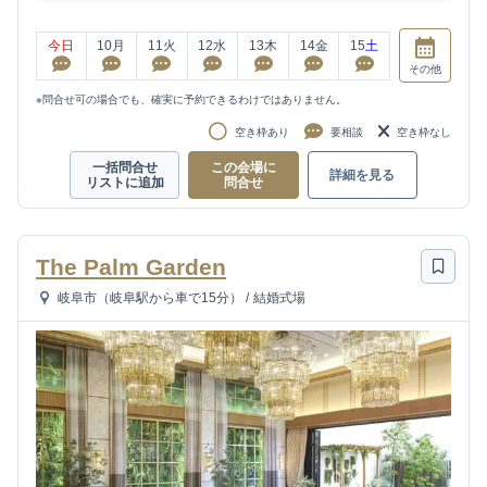
今日
10
月
11
火
12
水
13
木
14
金
15
土
その他
※問合せ可の場合でも、確実に予約できるわけではありません。
空き枠あり
要相談
空き枠なし
一括問合せ
この会場に
詳細を見る
リストに追加
問合せ
The Palm Garden
岐阜市（岐阜駅から車で15分）
/
結婚式場