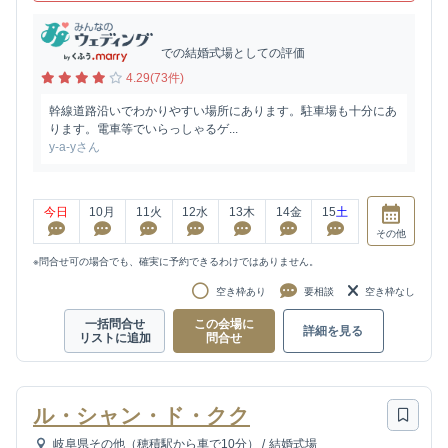
での結婚式場としての評価
4.29(73件)
幹線道路沿いでわかりやすい場所にあります。駐車場も十分にあ
ります。電車等でいらっしゃるゲ...
y-a-yさん
今日
10
月
11
火
12
水
13
木
14
金
15
土
その他
※問合せ可の場合でも、確実に予約できるわけではありません。
空き枠あり
要相談
空き枠なし
一括問合せ
この会場に
詳細を見る
リストに追加
問合せ
ル・シャン・ド・クク
岐阜県その他（穂積駅から車で10分）
/
結婚式場