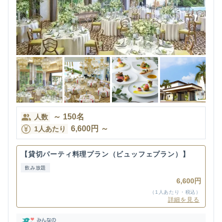
～
150
名
人数
6,600
円
～
1人あたり
【貸切パーティ料理プラン（ビュッフェプラン）】
飲み放題
6,600円
（1人あたり・税込）
詳細を見る