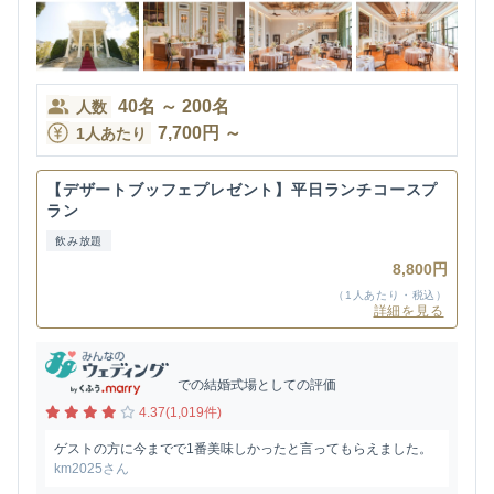
40
名
～
200
名
人数
7,700
円
～
1人あたり
【デザートブッフェプレゼント】平日ランチコースプ
ラン
飲み放題
8,800円
（1人あたり・税込）
詳細を見る
での結婚式場としての評価
4.37(1,019件)
ゲストの方に今までで1番美味しかったと言ってもらえました。
km2025さん