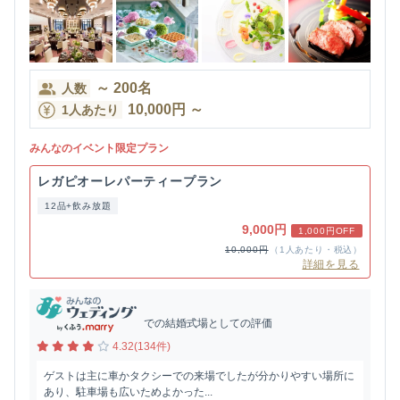
～
200
名
人数
10,000
円
～
1人あたり
みんなのイベント限定プラン
レガピオーレパーティープラン
12品+飲み放題
9,000円
1,000円OFF
10,000円
（1人あたり・税込）
詳細を見る
での結婚式場としての評価
4.32(134件)
ゲストは主に車かタクシーでの来場でしたが分かりやすい場所に
あり、駐車場も広いためよかった...