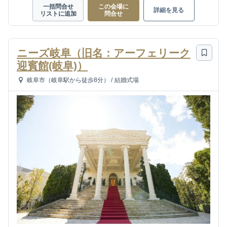
一括問合せ
この会場に
詳細を見る
リストに追加
問合せ
ニーズ岐阜（旧名：アーフェリーク
迎賓館(岐阜)）
岐阜市（岐阜駅から徒歩8分）
/
結婚式場