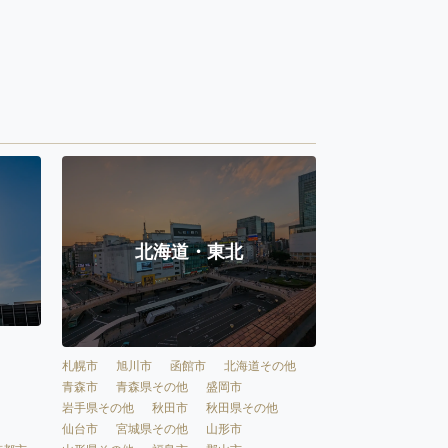
北海道・東北
札幌市
旭川市
函館市
北海道その他
青森市
青森県その他
盛岡市
岩手県その他
秋田市
秋田県その他
仙台市
宮城県その他
山形市