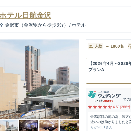
ホテル日航金沢
金沢市（金沢駅から徒歩3分）
/
ホテル
～
1800
名
人数
【2026年4月～202
プランA
での
4.61(288件
金沢駅目の前の為、遠方
近いのは助かりましたと
りか9631さん