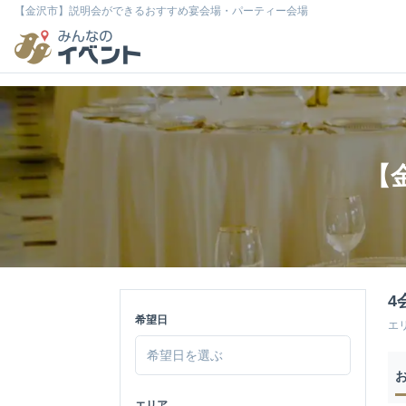
【金沢市】説明会ができるおすすめ宴会場・パーティー会場
【
4
希望日
エ
エリア