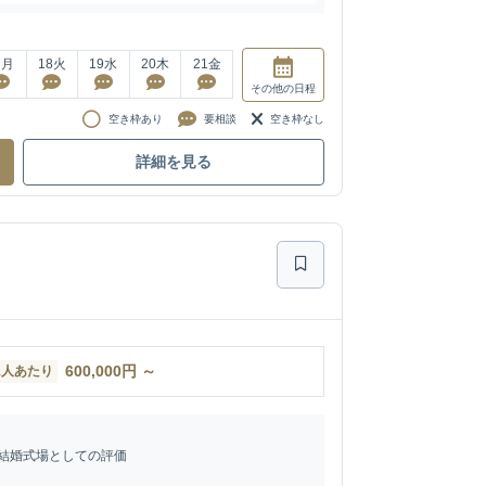
7
月
18
火
19
水
20
木
21
金
その他
の日程
空き枠あり
要相談
空き枠なし
詳細を見る
600,000
円
～
1人あたり
結婚式場としての評価