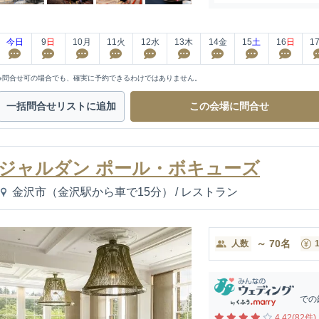
今日
9
日
10
月
11
火
12
水
13
木
14
金
15
土
16
日
1
※問合せ可の場合でも、確実に予約できるわけではありません。
一括問合せ
リストに追加
この会場に
問合せ
ジャルダン ポール・ボキューズ
金沢市（金沢駅から車で15分）
/
レストラン
～
70
名
人数
での
4.42(82件)