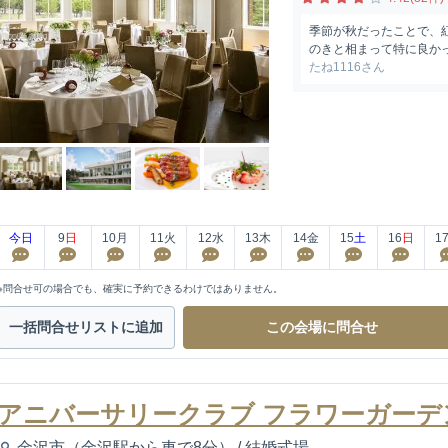
季節が秋だったことで、
のきと相まって特に良かっ
たね1116さん
今日
9
日
10
月
11
火
12
水
13
木
14
金
15
土
16
日
1
※問合せ可の場合でも、確実に予約できるわけではありません。
一括問合せ
リストに追加
この会場に
問合せ
アニバーサリークラブ フラワーガーデ
金沢市（金沢駅から車で8分）
/
結婚式場