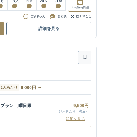
7
月
18
火
19
水
20
木
21
金
その他
の日程
空き枠あり
要相談
空き枠なし
詳細を見る
8,000
円
～
1人あたり
別プラン（曜日限
9,500円
（1人あたり・税込）
詳細を見る