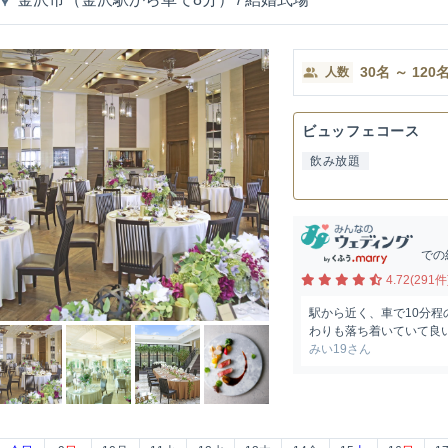
30
名
～
120
人数
ビュッフェコース
飲み放題
での
4.72(291件
駅から近く、車で10分
わりも落ち着いていて良
みい19さん