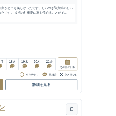
紅葉がとても美しかったです。しいのき迎賓館のしい
たです。 提携の駐車場に車を停めることがで...
7
月
18
火
19
水
20
木
21
金
その他
の日程
空き枠あり
要相談
空き枠なし
詳細を見る
ン