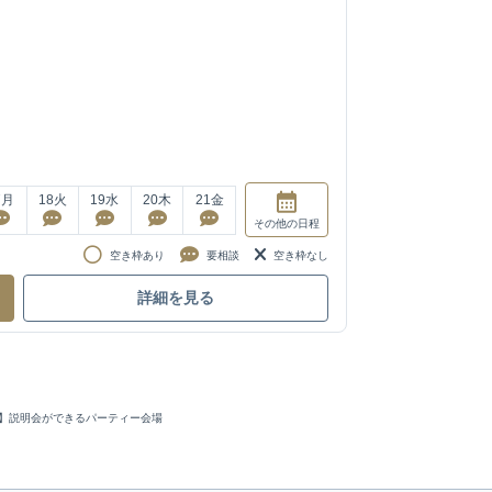
7
月
18
火
19
水
20
木
21
金
その他
の日程
空き枠あり
要相談
空き枠なし
詳細を見る
】説明会ができるパーティー会場