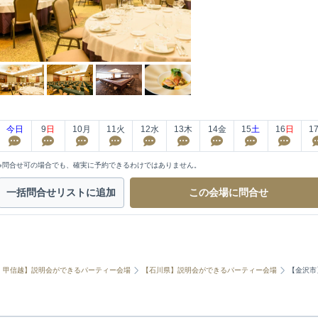
今日
9
日
10
月
11
火
12
水
13
木
14
金
15
土
16
日
1
※問合せ可の場合でも、確実に予約できるわけではありません。
一括問合せ
リストに追加
この会場に
問合せ
・甲信越】説明会ができるパーティー会場
【石川県】説明会ができるパーティー会場
【金沢市