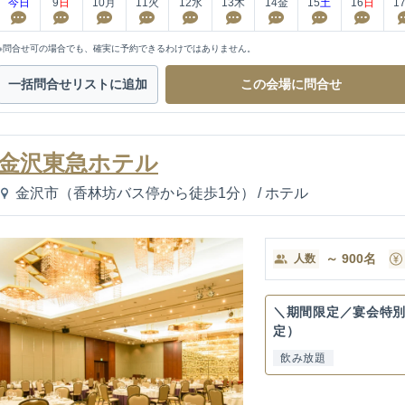
今日
9
日
10
月
11
火
12
水
13
木
14
金
15
土
16
日
1
※問合せ可の場合でも、確実に予約できるわけではありません。
一括問合せ
リストに追加
この会場に
問合せ
金沢東急ホテル
金沢市（香林坊バス停から徒歩1分）
/
ホテル
～
900
名
人数
＼期間限定／宴会特
定）
飲み放題