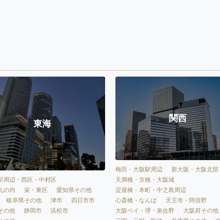
関西
東海
梅田・大阪駅周辺
新大阪・大阪北部
天満橋・京橋・大阪城
駅周辺・西区・中村区
淀屋橋・本町・中之島周辺
丸の内
栄・東区
愛知県その他
心斎橋・なんば
天王寺・阿倍野
岐阜県その他
津市
四日市市
大阪ベイ・堺・泉佐野
大阪府その他
その他
静岡市
浜松市