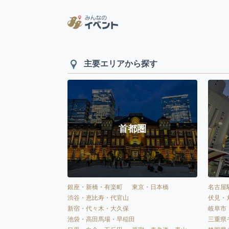
主要エリアから探す
首都圏
銀座・新橋・有楽町
東京・日本橋
名古屋
渋谷・恵比寿・代官山
伏見・
新宿・代々木・大久保
岐阜市
池袋・高田馬場・早稲田
三重県