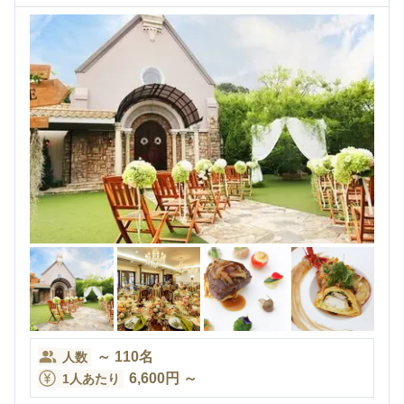
～
110
名
人数
6,600
円
～
1人あたり