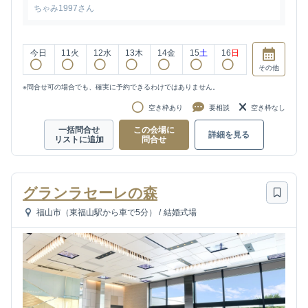
ちゃみ1997さん
今日
11
火
12
水
13
木
14
金
15
土
16
日
その他
※問合せ可の場合でも、確実に予約できるわけではありません。
空き枠あり
要相談
空き枠なし
一括問合せ
この会場に
詳細を見る
リストに追加
問合せ
グランラセーレの森
福山市（東福山駅から車で5分）
/
結婚式場