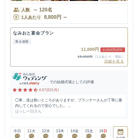
～
120
名
人数
8,800
円
～
1人あたり
なみおと宴会プラン
飲み放題
11,000円
4,000円OFF
15,000円
（1人あたり・税込）
詳細を見る
での結婚式場としての評価
4.67(631件)
◯車…道は狭いところがありますが、プランナーさんが丁寧に案
内してくれるので安心でした。 ...
はっしー22さん
今日
11
火
12
水
13
木
14
金
15
土
16
日
その他