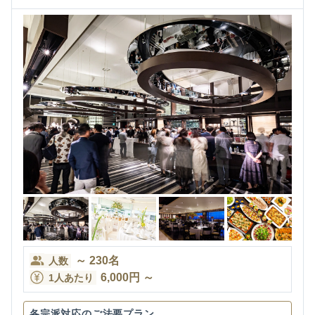
～
230
名
人数
6,000
円
～
1人あたり
各宗派対応のご法要プラン