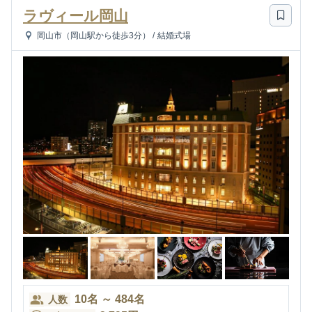
ラヴィール岡山
岡山市（岡山駅から徒歩3分）
/
結婚式場
10
名
～
484
名
人数