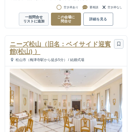
空き枠あり
要相談
空き枠なし
一括問合せ
この会場に
詳細を見る
リストに追加
問合せ
ニーズ松山（旧名：ベイサイド迎賓
館(松山) ）
松山市（梅津寺駅から徒歩5分）
/
結婚式場