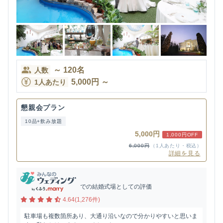
～
120
名
人数
5,000
円
～
1人あたり
懇親会プラン
10品+飲み放題
5,000円
1,000円OFF
6,000円
（1人あたり・税込）
詳細を見る
での結婚式場としての評価
4.64(1,276件)
駐車場も複数箇所あり、大通り沿いなので分かりやすいと思いま