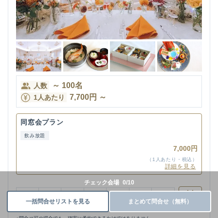
～
100
名
人数
7,700
円
～
1人あたり
同窓会プラン
飲み放題
7,000円
（1人あたり・税込）
詳細を見る
チェック会場
0
/
10
今日
11
火
12
水
13
木
14
金
15
土
16
日
一括問合せリストを見る
まとめて問合せ（無料）
その他