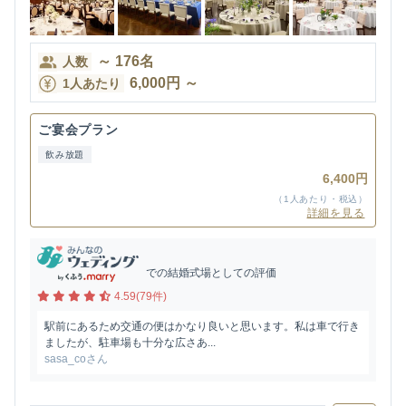
～
176
名
人数
6,000
円
～
1人あたり
ご宴会プラン
飲み放題
6,400円
（1人あたり・税込）
詳細を見る
での結婚式場としての評価
4.59(79件)
駅前にあるため交通の便はかなり良いと思います。私は車で行き
ましたが、駐車場も十分な広さあ...
sasa_coさん