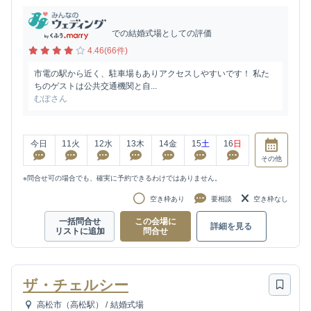
での結婚式場としての評価
4.46(66件)
市電の駅から近く、駐車場もありアクセスしやすいです！ 私た
ちのゲストは公共交通機関と自...
むぽさん
今日
11
火
12
水
13
木
14
金
15
土
16
日
その他
※問合せ可の場合でも、確実に予約できるわけではありません。
空き枠あり
要相談
空き枠なし
一括問合せ
この会場に
詳細を見る
リストに追加
問合せ
ザ・チェルシー
高松市（高松駅）
/
結婚式場