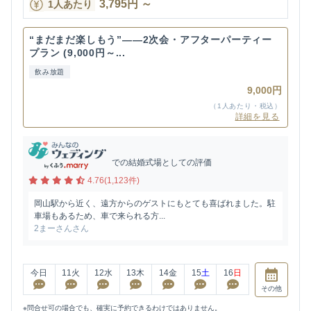
3,795
円
～
1人あたり
“まだまだ楽しもう”——2次会・アフターパーティー
プラン (9,000円～...
飲み放題
9,000円
（1人あたり・税込）
詳細を見る
での結婚式場としての評価
4.76(1,123件)
岡山駅から近く、遠方からのゲストにもとても喜ばれました。駐
車場もあるため、車で来られる方...
2まーさんさん
今日
11
火
12
水
13
木
14
金
15
土
16
日
その他
※問合せ可の場合でも、確実に予約できるわけではありません。