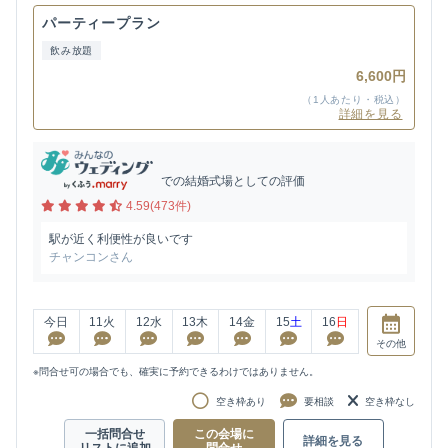
パーティープラン
飲み放題
6,600円
（1人あたり・税込）
詳細を見る
での結婚式場としての評価
4.59(473件)
駅が近く利便性が良いです
チャンコンさん
今日
11
火
12
水
13
木
14
金
15
土
16
日
その他
※問合せ可の場合でも、確実に予約できるわけではありません。
空き枠あり
要相談
空き枠なし
一括問合せ
この会場に
詳細を見る