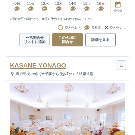
今日
11
火
12
水
13
木
14
金
15
土
16
日
その他
※問合せ可の場合でも、確実に予約できるわけではありません。
空き枠あり
要相談
空き枠なし
一括問合せ
この会場に
詳細を見る
リストに追加
問合せ
KASANE YONAGO
鳥取県その他（米子駅から徒歩7分）
/
結婚式場