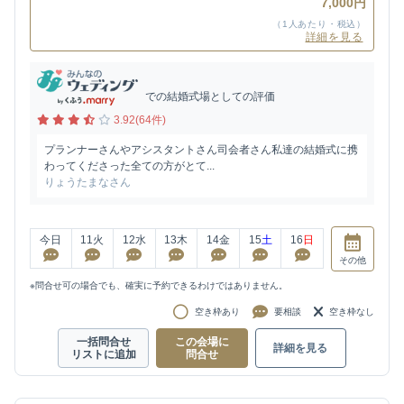
7,000円
（1人あたり・税込）
詳細を見る
での結婚式場としての評価
3.92(64件)
プランナーさんやアシスタントさん司会者さん私達の結婚式に携
わってくださった全ての方がとて...
りょうたまなさん
今日
11
火
12
水
13
木
14
金
15
土
16
日
その他
※問合せ可の場合でも、確実に予約できるわけではありません。
空き枠あり
要相談
空き枠なし
一括問合せ
この会場に
詳細を見る
リストに追加
問合せ