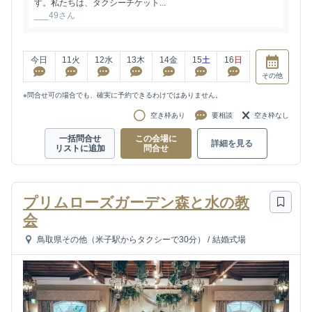
す。私たちは、タクシーチケット...
___49さん
今日
11
火
12
水
13
木
14
金
15
土
16
日
その他
※問合せ可の場合でも、確実に予約できるわけではありません。
空き枠あり
要相談
空き枠なし
一括問合せ
この会場に
詳細を見る
リストに追加
問合せ
プリムローズガーデン森と水の教
会
鳥取県その他（米子駅からタクシーで30分）
/
結婚式場