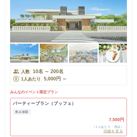
10
名
～
200
名
人数
5,000
円
～
1人あたり
みんなのイベント限定プラン
パーティープラン（ブッフェ）
飲み放題
7,500円
（1人あたり・税込）
詳細を見る