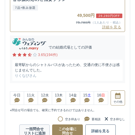
7品+飲み放題
49,500円
26,280円OFF
75,780円
（1人あたり・税込）
詳細を見る
での結婚式場としての評価
3.65(194件)
最寄駅からのシャトルバスがあったため、交通の便に不便さは感
じませんでした。
りくなびさん
今日
11
火
12
水
13
木
14
金
15
土
16
日
その他
※問合せ可の場合でも、確実に予約できるわけではありません。
空き枠あり
要相談
空き枠なし
一括問合せ
この会場に
詳細を見る
リストに追加
問合せ