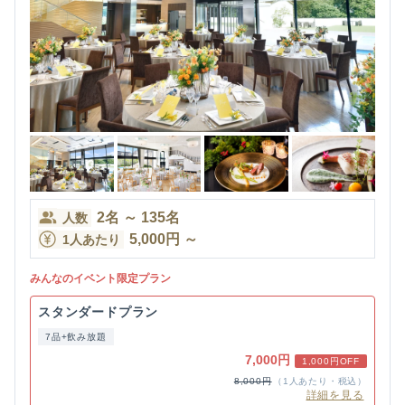
2
名
～
135
名
人数
5,000
円
～
1人あたり
みんなのイベント限定プラン
スタンダードプラン
7品+飲み放題
7,000円
1,000円OFF
8,000円
（1人あたり・税込）
詳細を見る