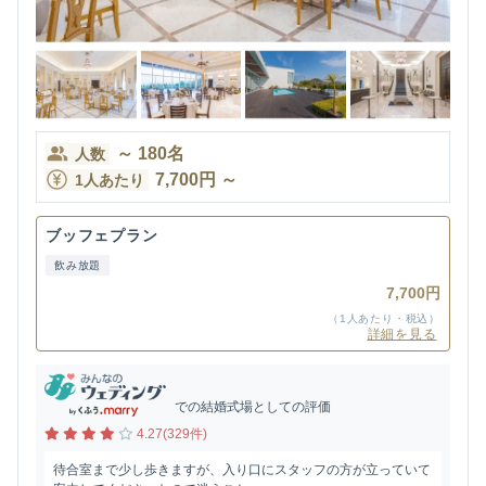
～
180
名
人数
7,700
円
～
1人あたり
ブッフェプラン
飲み放題
7,700円
（1人あたり・税込）
詳細を見る
での結婚式場としての評価
4.27(329件)
待合室まで少し歩きますが、入り口にスタッフの方が立っていて