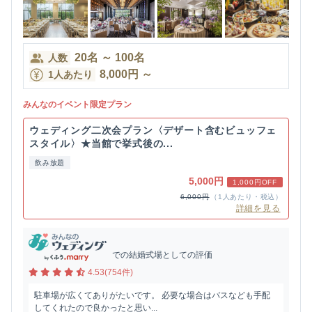
20
名
～
100
名
人数
8,000
円
～
1人あたり
みんなのイベント限定プラン
ウェディング二次会プラン〈デザート含むビュッフェ
スタイル〉★当館で挙式後の...
飲み放題
5,000円
1,000円OFF
6,000円
（1人あたり・税込）
詳細を見る
での結婚式場としての評価
4.53(754件)
駐車場が広くてありがたいです。 必要な場合はバスなども手配
してくれたので良かったと思い...