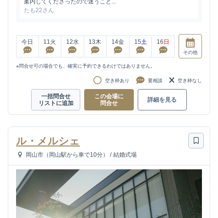
案内してくださったので迷うこと...
たも22さん
今日
11
火
12
水
13
木
14
金
15
土
16
日
その他
※問合せ可の場合でも、確実に予約できるわけではありません。
空き枠あり
要相談
空き枠なし
一括問合せ
この会場に
詳細を見る
リストに追加
問合せ
ル・メルシェ
岡山市（岡山駅から車で10分）
/
結婚式場