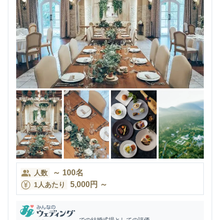
～
100
名
人数
5,000
円
～
1人あたり
での結婚式場としての評価