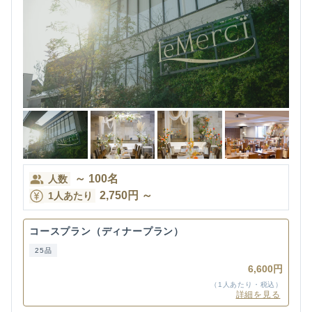
～
100
名
人数
2,750
円
～
1人あたり
コースプラン（ディナープラン）
25品
6,600円
（1人あたり・税込）
詳細を見る