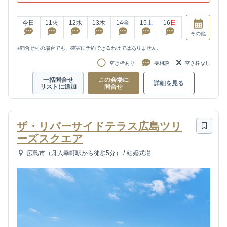
今日
11
火
12
水
13
木
14
金
15
土
16
日
その他
※問合せ可の場合でも、確実に予約できるわけではありません。
空き枠あり
要相談
空き枠なし
一括問合せ
この会場に
詳細を見る
リストに追加
問合せ
ザ・リバーサイドテラス広島ツリ
ーズスクエア
広島市（舟入幸町駅から徒歩5分）
/
結婚式場