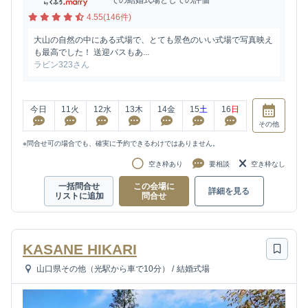
4.55(146件)
大山の自然の中にある式場で、とても景色のいい式場で写真映え
も最高でした！ 送迎バスもあ...
ラビン323さん
今日
11
火
12
水
13
木
14
金
15
土
16
日
その他
※問合せ可の場合でも、確実に予約できるわけではありません。
空き枠あり
要相談
空き枠なし
一括問合せ
この会場に
詳細を見る
リストに追加
問合せ
KASANE HIKARI
山口県その他（光駅から車で10分）
/
結婚式場