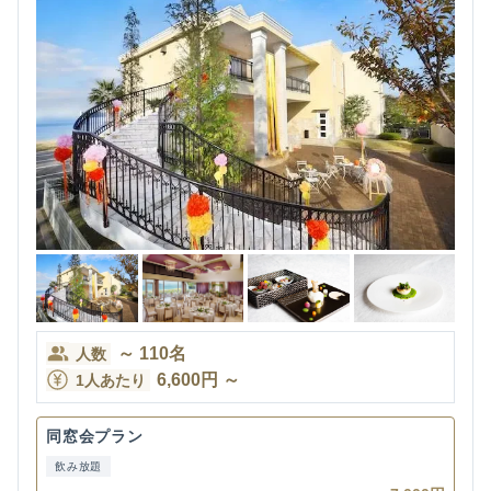
～
110
名
人数
6,600
円
～
1人あたり
同窓会プラン
飲み放題