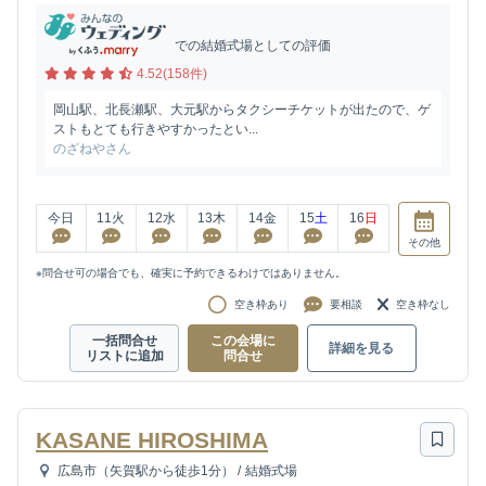
での結婚式場としての評価
4.52(158件)
岡山駅、北長瀬駅、大元駅からタクシーチケットが出たので、ゲ
ストもとても行きやすかったとい...
のざねやさん
今日
11
火
12
水
13
木
14
金
15
土
16
日
その他
※問合せ可の場合でも、確実に予約できるわけではありません。
空き枠あり
要相談
空き枠なし
一括問合せ
この会場に
詳細を見る
リストに追加
問合せ
KASANE HIROSHIMA
広島市（矢賀駅から徒歩1分）
/
結婚式場