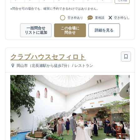
※問合せ可の場合でも、確実に予約できるわけではありません。
空き枠あり
要相談
空き枠なし
一括問合せ
この会場に
詳細を見る
リストに追加
問合せ
クラブハウスセフィロト
岡山市（北長瀬駅から徒歩7分）
/
レストラン