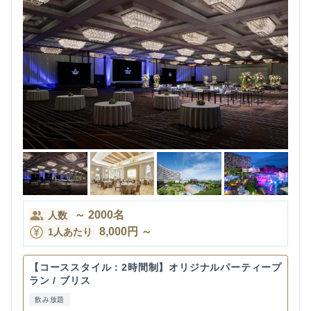
～
2000
名
人数
8,000
円
～
1人あたり
【コーススタイル：2時間制】オリジナルパーティープ
ラン / ブリス
飲み放題