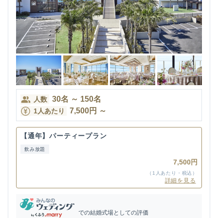
30
名
～
150
名
人数
7,500
円
～
1人あたり
【通年】パーティープラン
飲み放題
7,500円
（1人あたり・税込）
詳細を見る
での結婚式場としての評価