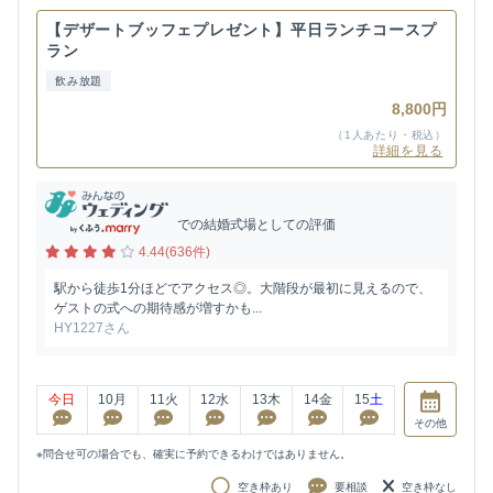
【デザートブッフェプレゼント】平日ランチコースプ
ラン
飲み放題
8,800円
（1人あたり・税込）
詳細を見る
での結婚式場としての評価
4.44(636件)
駅から徒歩1分ほどでアクセス◎。大階段が最初に見えるので、
ゲストの式への期待感が増すかも...
HY1227さん
今日
10
月
11
火
12
水
13
木
14
金
15
土
その他
※問合せ可の場合でも、確実に予約できるわけではありません。
空き枠あり
要相談
空き枠なし