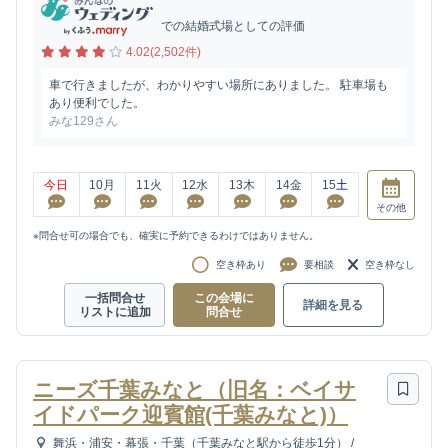
での結婚式場としての評価
4.02(2,502件)
車で行きましたが、わかりやすい場所にありました。 駐車場も
あり便利でした。
みな129さん
今日
10
月
11
火
12
水
13
木
14
金
15
土
その他
※問合せ可の場合でも、確実に予約できるわけではありません。
空き枠あり
要相談
空き枠なし
一括問合せ
この会場に
詳細を見る
リストに追加
問合せ
ニーズ千葉みなと（旧名：ベイサ
イドパーク迎賓館(千葉みなと)）
舞浜・浦安・幕張・千葉（千葉みなと駅から徒歩1分）
/