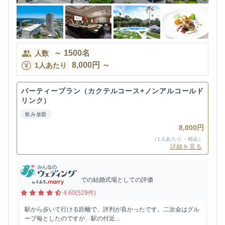
～
1500
名
人数
8,000
円
～
1人あたり
パーティープラン（カクテルコース+ノンアルコールド
リンク）
飲み放題
8,000円
（1人あたり・税込）
詳細を見る
での結婚式場としての評価
4.60(529件)
駅から歩いて行ける距離で、評判が良かったです。二次会はグル
ープ毎としたのですが、駅の付近...