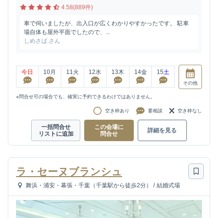
4.58(889件)
車で伺いましたが、出入口が広くわかりやすかったです。 駐車
場自体も屋外平面でしたので、...
しめさば.さん
今日
10
月
11
火
12
水
13
木
14
金
15
土
その他
※問合せ可の場合でも、確実に予約できるわけではありません。
空き枠あり
要相談
空き枠なし
一括問合せ
この会場に
詳細を見る
リストに追加
問合せ
ラ・セーヌブランシュ
舞浜・浦安・幕張・千葉（千葉駅から徒歩2分）
/
結婚式場