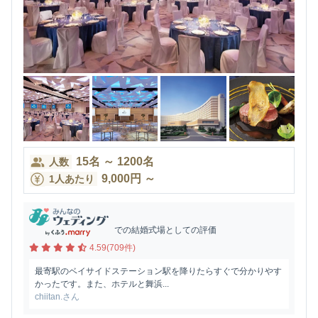
15
名
～
1200
名
人数
9,000
円
～
1人あたり
での結婚式場としての評価
4.59(709件)
最寄駅のベイサイドステーション駅を降りたらすぐで分かりやす
かったです。また、ホテルと舞浜...
chiitan.さん