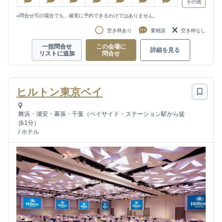
その他
※問合せ可の場合でも、確実に予約できるわけではありません。
空き枠あり
要相談
空き枠なし
一括問合せ
この会場に
詳細を見る
リストに追加
問合せ
ヒルトン東京ベイ
舞浜・浦安・幕張・千葉（ベイサイド・ステーション駅から徒
歩1分）
/
ホテル