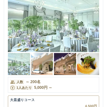
～
200
名
人数
5,000
円
～
1人あたり
大皿盛りコース
4,500円