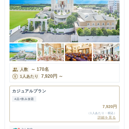
～
170
名
人数
7,920
円
～
1人あたり
カジュアルプラン
4品+飲み放題
7,920円
（1人あたり・税込）
詳細を見る