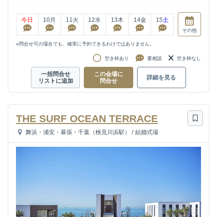
今日
10
月
11
火
12
水
13
木
14
金
15
土
その他
※問合せ可の場合でも、確実に予約できるわけではありません。
空き枠あり
要相談
空き枠なし
一括問合せ
この会場に
詳細を見る
リストに追加
問合せ
THE SURF OCEAN TERRACE
舞浜・浦安・幕張・千葉（検見川浜駅）
/
結婚式場