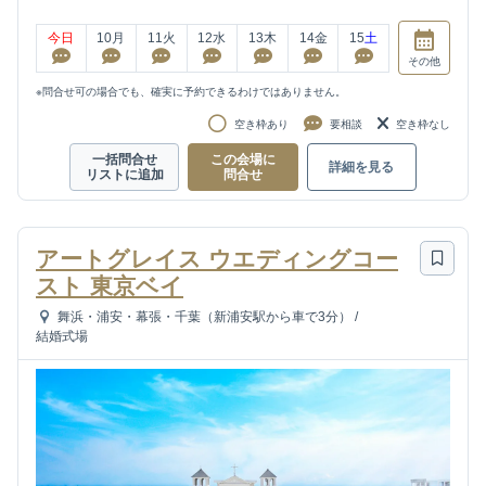
今日
10
月
11
火
12
水
13
木
14
金
15
土
その他
※問合せ可の場合でも、確実に予約できるわけではありません。
空き枠あり
要相談
空き枠なし
一括問合せ
この会場に
詳細を見る
リストに追加
問合せ
アートグレイス ウエディングコー
スト 東京ベイ
舞浜・浦安・幕張・千葉（新浦安駅から車で3分）
/
結婚式場