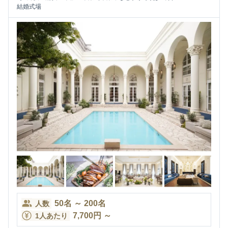
結婚式場
50
名
～
200
名
人数
7,700
円
～
1人あたり