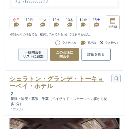
りょう123580662さん
今日
10
月
11
火
12
水
13
木
14
金
15
土
その他
※問合せ可の場合でも、確実に予約できるわけではありません。
空き枠あり
要相談
空き枠なし
一括問合せ
この会場に
詳細を見る
リストに追加
問合せ
シェラトン・グランデ・トーキョ
ーベイ・ホテル
舞浜・浦安・幕張・千葉（ベイサイド・ステーション駅から徒
歩1分）
/
ホテル