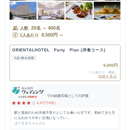
20
名
～
400
名
人数
8,500
円
～
1人あたり
ORIENTALHOTEL Party Plan (洋食コース)
5品+飲み放題
9,000円
（1人あたり・税込）
詳細を見る
での結婚式場としての評価
4.47(774件)
駅と直結のため天候不良だとしても傘いらずです。初めてきた方
にもわかりやすい立地になってい...
はーままちゃんさん