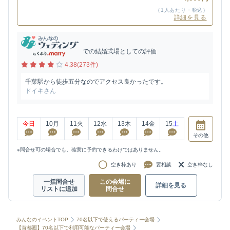
（1人あたり・税込）
詳細を見る
での結婚式場としての評価
4.38(273件)
千葉駅から徒歩五分なのでアクセス良かったです。
ドイキさん
今日
10
月
11
火
12
水
13
木
14
金
15
土
その他
※問合せ可の場合でも、確実に予約できるわけではありません。
空き枠あり
要相談
空き枠なし
一括問合せ
この会場に
詳細を見る
リストに追加
問合せ
みんなのイベントTOP
70名以下で使えるパーティー会場
【首都圏】70名以下で利用可能なパーティー会場