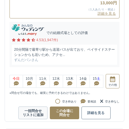
13,000円
（1人あたり・税込）
詳細を見る
での結婚式場としての評価
4.53(1,947件)
20分間隔で最寄り駅から送迎バスが出ており、ベイサイドステー
ションからも近いため、アクセ...
ずんだパンさん
今日
10
月
11
火
12
水
13
木
14
金
15
土
その他
※問合せ可の場合でも、確実に予約できるわけではありません。
空き枠あり
要相談
空き枠なし
一括問合せ
この会場に
詳細を見る
リストに追加
問合せ