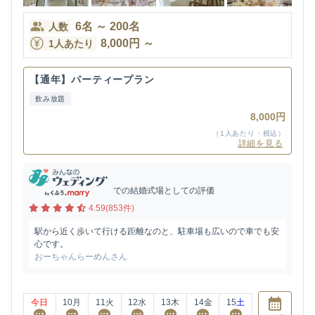
6
名
～
200
名
人数
8,000
円
～
1人あたり
【通年】パーティープラン
飲み放題
8,000円
（1人あたり・税込）
詳細を見る
での結婚式場としての評価
4.59(853件)
駅から近く歩いて行ける距離なのと、駐車場も広いので車でも安
心です。
おーちゃんらーめんさん
今日
10
月
11
火
12
水
13
木
14
金
15
土