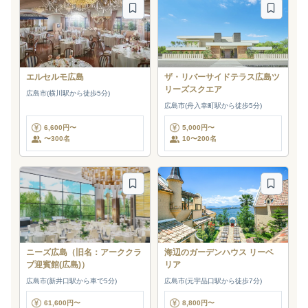
エルセルモ広島
ザ・リバーサイドテラス広島ツ
リーズスクエア
広島市(横川駅から徒歩5分)
広島市(舟入幸町駅から徒歩5分)
6,600円〜
5,000円〜
〜300名
10〜200名
ニーズ広島（旧名：アーククラ
海辺のガーデンハウス リーベ
ブ迎賓館(広島)）
リア
広島市(新井口駅から車で5分)
広島市(元宇品口駅から徒歩7分)
61,600円〜
8,800円〜