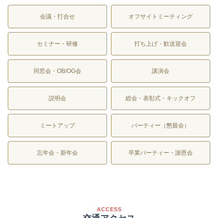
会議・打合せ
オフサイトミーティング
セミナー・研修
打ち上げ・歓送迎会
同窓会・OB/OG会
講演会
説明会
総会・表彰式・キックオフ
ミートアップ
パーティー（懇親会）
忘年会・新年会
卒業パーティー・謝恩会
ACCESS