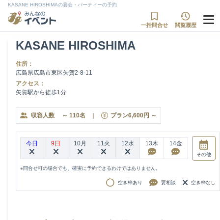
KASANE HIROSHIMAの宴会・パーティーの予約
一括問合せ
閲覧履歴
KASANE HIROSHIMA
住所：
広島県広島市東区矢賀2-8-11
アクセス：
矢賀駅から徒歩1分
収容人数
～
110
名
|
プラン
6,600
円
～
今日
9日
10月
11火
12水
13木
14金
その他
※問合せ可の場合でも、確実に予約できるわけではありません。
空き枠あり
要相談
空き枠なし