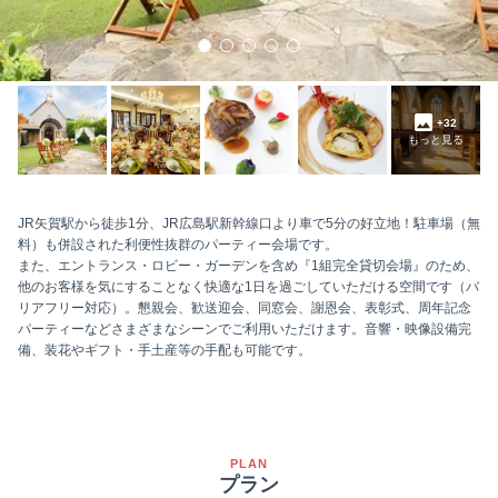
+32
もっと見る
JR矢賀駅から徒歩1分、JR広島駅新幹線口より車で5分の好立地！駐車場（無
料）も併設された利便性抜群のパーティー会場です。
また、エントランス・ロビー・ガーデンを含め『1組完全貸切会場』のため、
他のお客様を気にすることなく快適な1日を過ごしていただける空間です（バ
リアフリー対応）。懇親会、歓送迎会、同窓会、謝恩会、表彰式、周年記念
パーティーなどさまざまなシーンでご利用いただけます。音響・映像設備完
備、装花やギフト・手土産等の手配も可能です。
PLAN
プラン