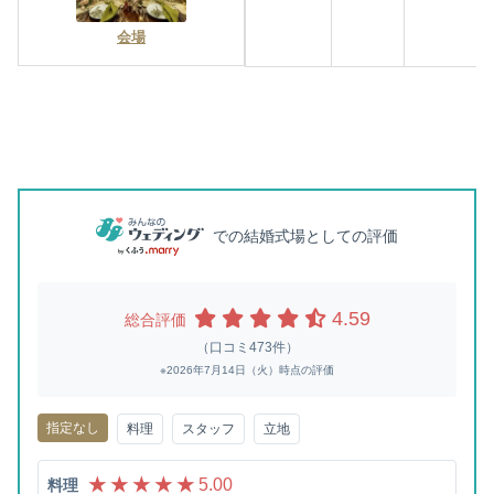
会場
での結婚式場としての評価
4.59
総合評価
（口コミ473件）
※2026年7月14日（火）時点の評価
指定なし
料理
スタッフ
立地
★ ★ ★ ★ ★
5.00
料理