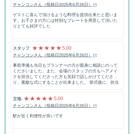
チャンコンさん（投稿日2025年6月26日）
ゲストに喜んで頂けるような料理を提供出来たと思いま
す。お子さまの方には特別なプレートを用意して頂いた
りとても好評でした
★ ★ ★ ★ ★
5.00
スタッフ
チャンコンさん（投稿日2025年6月26日）
事前準備も当日もプランナーの方が親身に相談にのって
くださいました。また、会場のスタッフの方もヘアメイ
クを担当してくださった方も笑顔で話しかけてくださ
り、素敵な式にすることが出来ました。 挙式後に、担当
プランナーの方から「これで終わりと思ってないから」
と言っていただけたのがとても嬉しく、ずっとKASANE
★ ★ ★ ★ ★
5.00
立地
さんとのご縁を大切にしていきたいなと感じました。
チャンコンさん（投稿日2025年6月26日）
駅が近く利便性が良いです