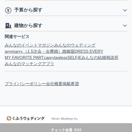
予算から探す
建物から探す
関連サービス
みんなのイベントマガジン
みんなのウェディング
anymarry.（1.5次会・会費婚）
婚姻届
DRESS EVERY
MY FAVORITE PART
capry
tagless
SELFiE
みんなの結婚相談所
みんなのマッチングアプリ
プライバシーポリシー
会社概要
掲載希望
©Kufu Wedding Inc.
チェック会場
0
/
10