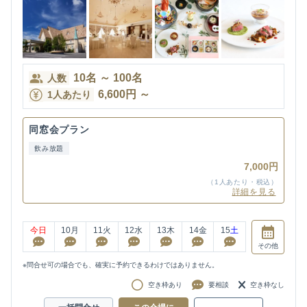
10
名
～
100
名
人数
6,600
円
～
1人あたり
同窓会プラン
飲み放題
7,000円
（1人あたり・税込）
詳細を見る
今日
10
月
11
火
12
水
13
木
14
金
15
土
その他
※問合せ可の場合でも、確実に予約できるわけではありません。
空き枠あり
要相談
空き枠なし