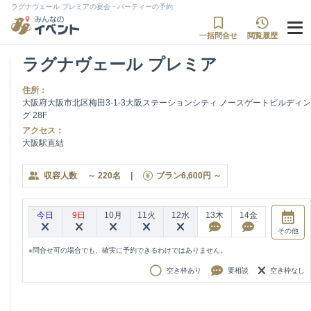
ラグナヴェール プレミアの宴会・パーティーの予約
一括問合せ
閲覧履歴
ラグナヴェール プレミア
住所：
大阪府大阪市北区梅田3-1-3大阪ステーションシティ ノースゲートビルディン
グ 28F
アクセス：
大阪駅直結
収容人数
～
220
名
|
プラン
6,600
円
～
今日
9日
10月
11火
12水
13木
14金
その他
※問合せ可の場合でも、確実に予約できるわけではありません。
空き枠あり
要相談
空き枠なし