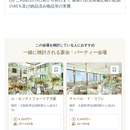
の45％及び納品済み物品等の実費
この会場を検討している人におすすめ
一緒に検討される宴会・パーティー会場
ル・センティフォーリア大阪
チャペル・ド・コフレ
梅田・大阪駅周辺(扇町駅から徒歩3
梅田・大阪駅周辺(梅田駅から徒歩1
分)
分)
6,000円〜
5,500円〜
20〜160名
20〜80名