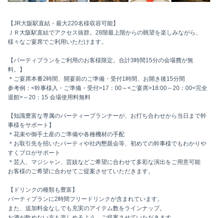
【JR大阪駅直結・最大220名様収容可能】
ＪＲ大阪駅直結でアクセス抜群。28階最上階からの眺望を楽しみながら、
様々なご宴席でご利用いただけます。
【パーティプランをご利用のお客様限定。合計3時間15分の会場費が無
料。】
＊ご宴席本番2時間、開宴前のご準備・受付1時間、お開き後15分間
参考例：<幹事様入・ご準備・受付>17：00～<ご宴席>18:00～20：00<完全
退館>～20：15 会場使用料無料
【知識豊富な専属のパーティープランナーが、お打ち合わせから当日まで幹
事様をサポート】
＊花束や御手土産のご準備や各種機材の手配
＊お取引先を招いたパーティや社内懇親会等、初めての幹事様でもわかりや
すくプロがサポート
＊芸人、マジシャン、芸妓などご希望に合わせて多彩な演出をご用意可能
お客様のご希望に合わせてご提案させていただきます。
【ドリンクの種類も豊富】
パーティプランに2時間フリードリンクが含まれています。
また、追加料金なしでも充実のアイテム数をラインナップ。
お酒が飲めない方も楽しめるよう、ご提案させていただきます。