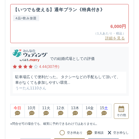
【いつでも使える】通年プラン《特典付き》
4品+飲み放題
6,000円
（1人あたり・税込）
詳細を見る
での結婚式場としての評価
4.44(307件)
駐車場広くて便利だった。 タクシーなどの手配もして頂いて、
車がなくても参加しやすい環境...
うーたん1110さん
今日
10
月
11
火
12
水
13
木
14
金
15
土
その他
※問合せ可の場合でも、確実に予約できるわけではありません。
空き枠あり
要相談
空き枠なし