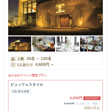
30
名
～
120
名
人数
6,600
円
～
1人あたり
みんなのイベント限定プラン
ビュッフェスタイル
6品+飲み放題
6,050円
550円OFF
6,600円
（1人あたり・税込）
詳細を見る