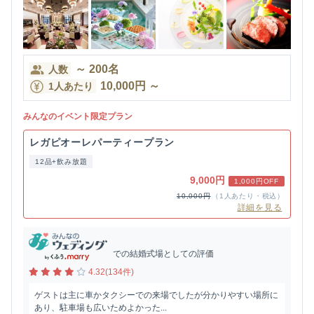
～
200
名
人数
10,000
円
～
1人あたり
みんなのイベント限定プラン
レガピオーレパーティープラン
12品+飲み放題
9,000円
1,000円OFF
10,000円
（1人あたり・税込）
詳細を見る
での結婚式場としての評価
4.32(134件)
ゲストは主に車かタクシーでの来場でしたが分かりやすい場所に
あり、駐車場も広いためよかった...