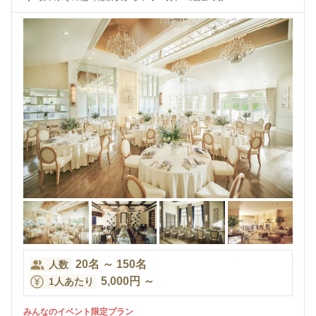
20
名
～
150
名
人数
5,000
円
～
1人あたり
みんなのイベント限定プラン