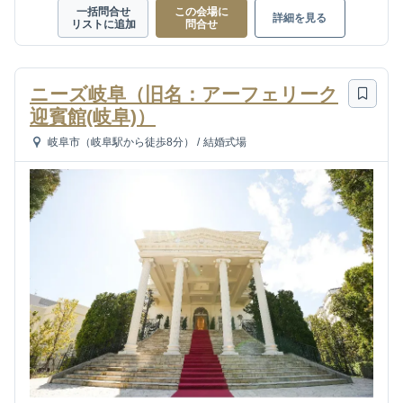
一括問合せ
この会場に
詳細を見る
リストに追加
問合せ
ニーズ岐阜（旧名：アーフェリーク
迎賓館(岐阜)）
岐阜市（岐阜駅から徒歩8分）
/
結婚式場