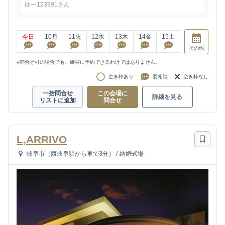
ゆー123991さん
今日
10
月
11
火
12
水
13
木
14
金
15
土
その他
※問合せ可の場合でも、確実に予約できるわけではありません。
空き枠あり
要相談
空き枠なし
一括問合せ
この会場に
詳細を見る
リストに追加
問合せ
L,ARRIVO
岐阜市（西岐阜駅から車で3分）
/
結婚式場