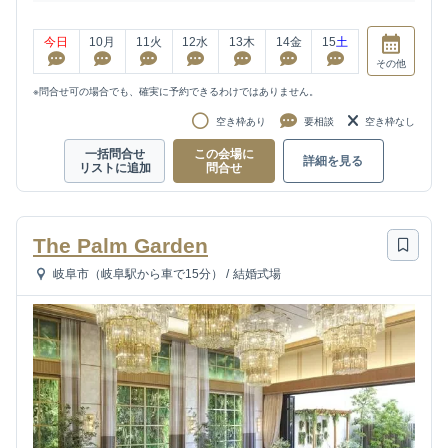
今日
10
月
11
火
12
水
13
木
14
金
15
土
その他
※問合せ可の場合でも、確実に予約できるわけではありません。
空き枠あり
要相談
空き枠なし
一括問合せ
この会場に
詳細を見る
リストに追加
問合せ
The Palm Garden
岐阜市（岐阜駅から車で15分）
/
結婚式場