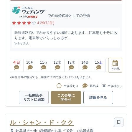
での結婚式場としての評価
4.29(73件)
幹線道路沿いでわかりやすい場所にあります。駐車場も十分にあ
ります。電車等でいらっしゃるゲ...
y-a-yさん
今日
10
月
11
火
12
水
13
木
14
金
15
土
その他
※問合せ可の場合でも、確実に予約できるわけではありません。
空き枠あり
要相談
空き枠なし
一括問合せ
この会場に
詳細を見る
リストに追加
問合せ
ル・シャン・ド・クク
岐阜県その他（穂積駅から車で10分）
/
結婚式場