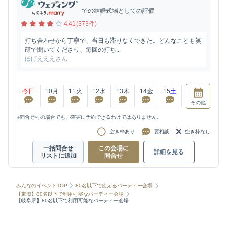
での結婚式場としての評価
4.41(373件)
打ち合わせから丁寧で、当日も滞りなくできた。どんなことも笑
顔で聞いてくださり、毎回の打ち...
ほげえええさん
今日
10
月
11
火
12
水
13
木
14
金
15
土
その他
※問合せ可の場合でも、確実に予約できるわけではありません。
空き枠あり
要相談
空き枠なし
一括問合せ
この会場に
詳細を見る
リストに追加
問合せ
みんなのイベントTOP
80名以下で使えるパーティー会場
【東海】80名以下で利用可能なパーティー会場
【岐阜県】80名以下で利用可能なパーティー会場