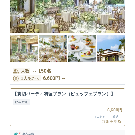
～
150
名
人数
6,600
円
～
1人あたり
【貸切パーティ料理プラン（ビュッフェプラン）】
飲み放題
6,600円
（1人あたり・税込）
詳細を見る