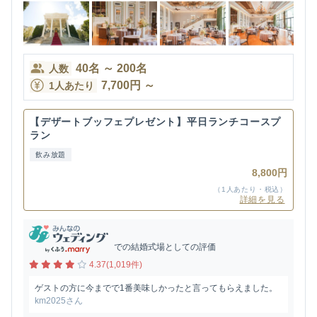
40
名
～
200
名
人数
7,700
円
～
1人あたり
【デザートブッフェプレゼント】平日ランチコースプ
ラン
飲み放題
8,800円
（1人あたり・税込）
詳細を見る
での結婚式場としての評価
4.37(1,019件)
ゲストの方に今までで1番美味しかったと言ってもらえました。
km2025さん