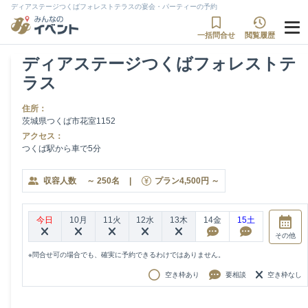
ディアステージつくばフォレストテラスの宴会・パーティーの予約
一括問合せ
閲覧履歴
ディアステージつくばフォレストテ
ラス
住所：
茨城県つくば市花室1152
アクセス：
つくば駅から車で5分
収容人数
～
250
名
|
プラン
4,500
円
～
今日
10月
11火
12水
13木
14金
15土
その他
※問合せ可の場合でも、確実に予約できるわけではありません。
空き枠あり
要相談
空き枠なし