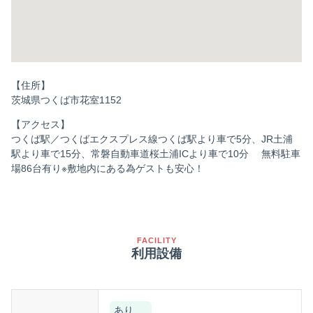
【住所】
茨城県つくば市花室1152
【アクセス】
つくば駅／つくばエクスプレス線つくば駅より車で5分、JR土浦
駅より車で15分、常磐自動車道桜土浦ICより車で10分 無料駐車
場86台有り※敷地内にある為ゲストも安心！
FACILITY
利用設備
あり