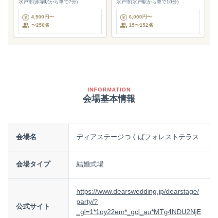
水戸市(赤塚駅から車で7分)
水戸市(水戸駅から車で10分)
4,500円〜
6,000円〜
〜250名
15〜152名
INFORMATION
会場基本情報
会場名
ディアステージつくばフォレストテラス
会場タイプ
結婚式場
https://www.dearswedding.jp/dearstage/
party/?
公式サイト
_gl=1*1oy22em*_gcl_au*MTg4NDU2NjE