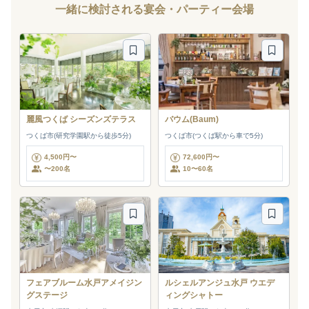
一緒に検討される宴会・パーティー会場
麗風つくば シーズンズテラス
バウム(Baum)
つくば市(研究学園駅から徒歩5分)
つくば市(つくば駅から車で5分)
4,500円〜
72,600円〜
〜200名
10〜60名
フェアブルーム水戸アメイジン
ルシェルアンジュ水戸 ウエデ
グステージ
ィングシャトー