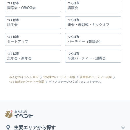
つくば市
つくば市
同窓会・OB/OG会
講演会
つくば市
つくば市
説明会
総会・表彰式・キックオフ
つくば市
つくば市
ミートアップ
パーティー（懇親会）
つくば市
つくば市
忘年会・新年会
卒業パーティー・謝恩会
みんなのイベントTOP
北関東のパーティー会場
茨城県のパーティー会場
つくば市のパーティー会場
ディアステージつくばフォレストテラス
主要エリアから探す