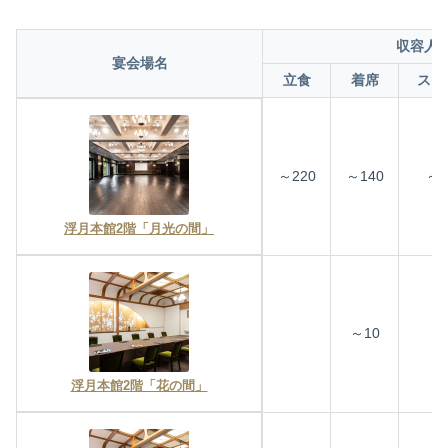
収容人
宴会場名
立食
着席
スク
～220
～140
～1
浮月本館2階「月光の間」
～10
浮月本館2階「花の間」