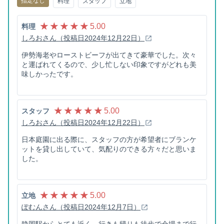
指定なし
料理
スタッフ
立地
★ ★ ★ ★ ★
5.00
料理
しろおさん（投稿日2024年12月22日）
伊勢海老やローストビーフが出てきて豪華でした。次々
と運ばれてくるので、少し忙しない印象ですがどれも美
味しかったです。
★ ★ ★ ★ ★
5.00
スタッフ
しろおさん（投稿日2024年12月22日）
日本庭園に出る際に、スタッフの方が希望者にブランケ
ットを貸し出していて、気配りのできる方々だと思いま
した。
★ ★ ★ ★ ★
5.00
立地
ぽむんさん（投稿日2024年12月7日）
静岡駅からとても近く、行きも帰りも徒歩で会場まで行