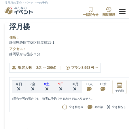
浮月楼の宴会・パーティーの予約
一括問合せ
閲覧履歴
浮月楼
住所：
静岡県静岡市葵区紺屋町11-1
アクセス：
静岡駅から徒歩３分
収容人数
2
名
～
200
名
|
プラン
3,993
円
～
今日
7金
8土
9日
10月
11火
12水
その他
※問合せ可の場合でも、確実に予約できるわけではありません。
空き枠あり
要相談
空き枠なし