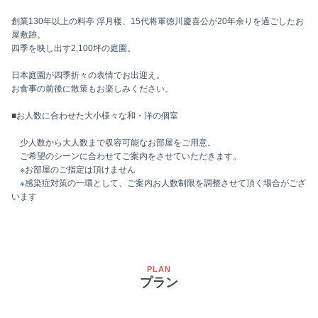
創業130年以上の料亭 浮月楼、15代将軍徳川慶喜公が20年余りを過ごしたお
屋敷跡。
四季を映し出す2,100坪の庭園。
日本庭園が四季折々の表情でお出迎え。
お食事の前後に散策もお楽しみください。
■お人数に合わせた大小様々な和・洋の個室
少人数から大人数まで収容可能なお部屋をご用意。
ご希望のシーンに合わせてご案内をさせていただきます。
※お部屋のご指定は頂けません
※感染症対策の一環として、ご案内お人数制限を調整させて頂く場合がござ
います
PLAN
プラン