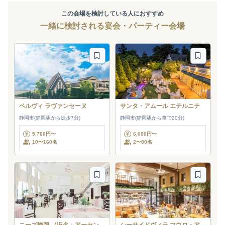
この会場を検討している人におすすめ
一緒に検討される宴会・パーティー会場
ベルヴィ ラヴァンセーヌ
サンタ・アムール エテルニテ
静岡市(静岡駅から徒歩7分)
静岡市(静岡駅から車で20分)
5,700円〜
6,000円〜
10〜160名
2〜80名
ニーズ静岡 （旧名：アーセン
シーサイドヴィラ マウロ・ア