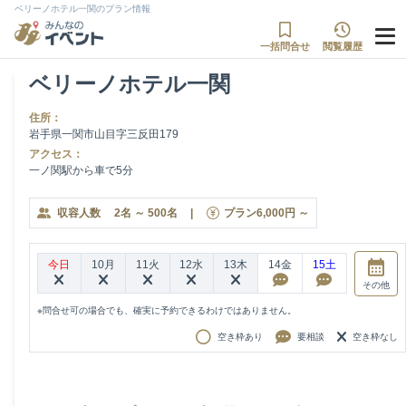
ベリーノホテル一関のプラン情報
一括問合せ
閲覧履歴
ベリーノホテル一関
住所：
岩手県一関市山目字三反田179
アクセス：
一ノ関駅から車で5分
収容人数
2
名
～
500
名
|
プラン
6,000
円
～
今日
10月
11火
12水
13木
14金
15土
その他
※問合せ可の場合でも、確実に予約できるわけではありません。
空き枠あり
要相談
空き枠なし