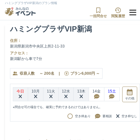
ハミングプラザVIP新潟のプラン情報
一括問合せ
閲覧履歴
ハミングプラザVIP新潟
住所：
新潟県新潟市中央区上所2-11-33
アクセス：
新潟駅から車で7分
収容人数
～
200
名
|
プラン
6,000
円
～
今日
10月
11火
12水
13木
14金
15土
その他
※問合せ可の場合でも、確実に予約できるわけではありません。
空き枠あり
要相談
空き枠なし