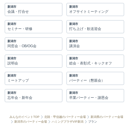
新潟市
新潟市
会議・打合せ
オフサイトミーティング
新潟市
新潟市
セミナー・研修
打ち上げ・歓送迎会
新潟市
新潟市
同窓会・OB/OG会
講演会
新潟市
新潟市
説明会
総会・表彰式・キックオフ
新潟市
新潟市
ミートアップ
パーティー（懇親会）
新潟市
新潟市
忘年会・新年会
卒業パーティー・謝恩会
みんなのイベントTOP
北陸・甲信越のパーティー会場
新潟県のパーティー会場
新潟市のパーティー会場
ハミングプラザVIP新潟
プラン