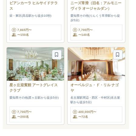
ビアンカーラ ヒルサイドテラ
ニーズ常滑（旧名：アルモニー
ス
ヴィラ オージャルダン）
栄・東区(高岳駅から徒歩10秒)
愛知県その他(りんくう常滑駅から徒
歩5分)
7,865円〜
7,700円〜
〜150名
〜140名
星ヶ丘迎賓館 アートグレイス
オーベルジュ・ド・リル ナゴ
クラブ
ヤ
愛知県その他(星ヶ丘駅から徒歩5分)
名古屋駅周辺・西区・中村区(名古屋
駅から徒歩5分)
7,700円〜
400,000円〜
〜200名
〜72名