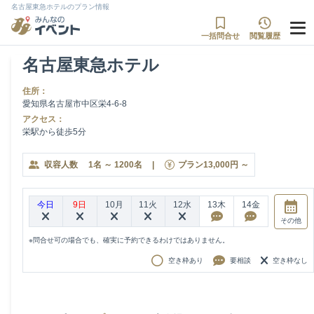
名古屋東急ホテルのプラン情報
一括問合せ
閲覧履歴
名古屋東急ホテル
住所：
愛知県名古屋市中区栄4-6-8
アクセス：
栄駅から徒歩5分
収容人数
1
名
～
1200
名
|
プラン
13,000
円
～
今日
9日
10月
11火
12水
13木
14金
その他
※問合せ可の場合でも、確実に予約できるわけではありません。
空き枠あり
要相談
空き枠なし