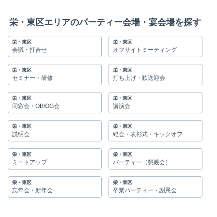
栄・東区エリアのパーティー会場・宴会場を探す
栄・東区
栄・東区
会議・打合せ
オフサイトミーティング
栄・東区
栄・東区
セミナー・研修
打ち上げ・歓送迎会
栄・東区
栄・東区
同窓会・OB/OG会
講演会
栄・東区
栄・東区
説明会
総会・表彰式・キックオフ
栄・東区
栄・東区
ミートアップ
パーティー（懇親会）
栄・東区
栄・東区
忘年会・新年会
卒業パーティー・謝恩会