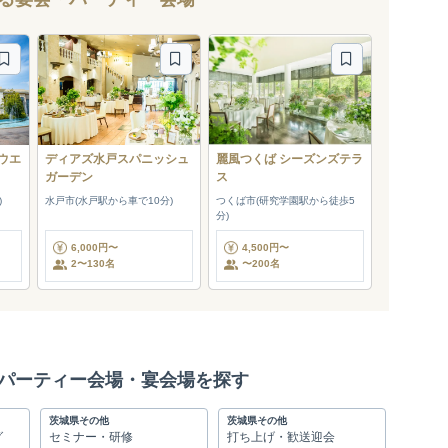
ウエ
ディアズ水戸スパニッシュ
麗風つくば シーズンズテラ
ガーデン
ス
)
水戸市(水戸駅から車で10分)
つくば市(研究学園駅から徒歩5
分)
6,000円〜
4,500円〜
2〜130名
〜200名
パーティー会場・宴会場を探す
茨城県その他
茨城県その他
グ
セミナー・研修
打ち上げ・歓送迎会