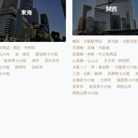
関西
東海
梅田・大阪駅周辺
新大阪・大阪北部
天満橋・京橋・大阪城
駅周辺・西区・中村区
淀屋橋・本町・中之島周辺
丸の内
栄・東区
愛知県その他
心斎橋・なんば
天王寺・阿倍野
岐阜県その他
津市
四日市市
大阪ベイ・堺・泉佐野
大阪府その他
その他
静岡市
浜松市
三宮・元町・阪神
兵庫県その他
その他
京都府その他
大津市
滋賀県その
奈良市
奈良県その他
和歌山市
和歌山県その他