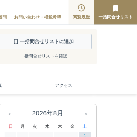
閲覧履歴
一括問合せリスト
質問
お問い合わせ・掲載希望
一括問合せ
リストに追加
一括問合せリストを確認
真
アクセス
2026年8月
＜
＞
日
月
火
水
木
金
土
1