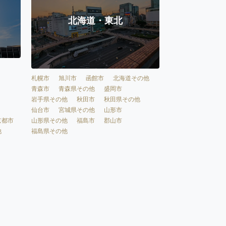
北海道・東北
札幌市
旭川市
函館市
北海道その他
青森市
青森県その他
盛岡市
岩手県その他
秋田市
秋田県その他
仙台市
宮城県その他
山形市
京都市
山形県その他
福島市
郡山市
他
福島県その他