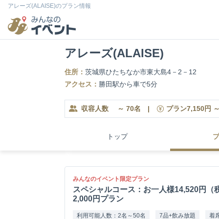
アレーズ(ALAISE)のプラン情報
アレーズ(ALAISE)
住所：
茨城県ひたちなか市東大島4－2－12
アクセス：
勝田駅から車で5分
収容人数
～
70
名
|
プラン
7,150
円
トップ
みんなのイベント限定プラン
スペシャルコース：お一人様14,520円（税
2,000円プラン
利用可能人数：2名～50名
7品+飲み放題
着