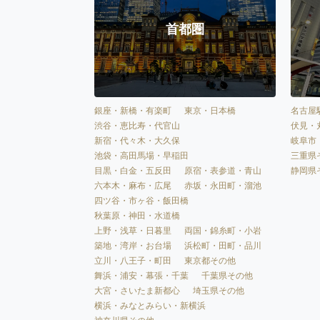
首都圏
銀座・新橋・有楽町
東京・日本橋
名古屋
渋谷・恵比寿・代官山
伏見・
新宿・代々木・大久保
岐阜市
池袋・高田馬場・早稲田
三重県
目黒・白金・五反田
原宿・表参道・青山
静岡県
六本木・麻布・広尾
赤坂・永田町・溜池
四ツ谷・市ヶ谷・飯田橋
秋葉原・神田・水道橋
上野・浅草・日暮里
両国・錦糸町・小岩
築地・湾岸・お台場
浜松町・田町・品川
立川・八王子・町田
東京都その他
舞浜・浦安・幕張・千葉
千葉県その他
大宮・さいたま新都心
埼玉県その他
横浜・みなとみらい・新横浜