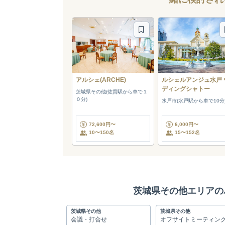
アルシェ(ARCHE)
ルシェルアンジュ水戸 
ディングシャトー
茨城県その他(佐貫駅から車で１
０分)
水戸市(水戸駅から車で10分
72,600円〜
6,000円〜
10〜150名
15〜152名
茨城県その他エリアの
茨城県その他
茨城県その他
会議・打合せ
オフサイトミーティン