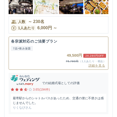
～
230
名
人数
6,000
円
～
1人あたり
各宗派対応のご法要プラン
7品+飲み放題
49,500円
26,280円OFF
75,780円
（1人あたり・税込）
詳細を見る
での結婚式場としての評価
3.65(194件)
最寄駅からのシャトルバスがあったため、交通の便に不便さは感
じませんでした。
りくなびさん