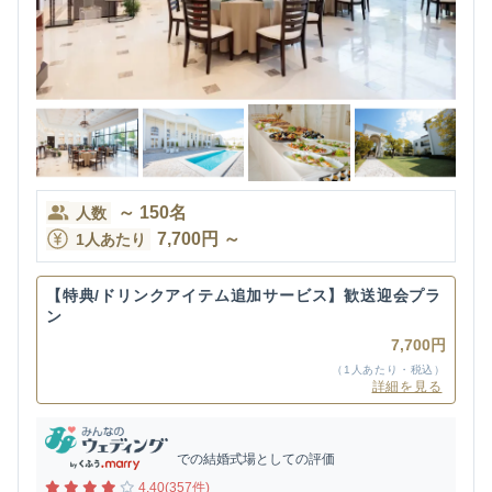
～
150
名
人数
7,700
円
～
1人あたり
【特典/ドリンクアイテム追加サービス】歓送迎会プラ
ン
7,700円
（1人あたり・税込）
詳細を見る
での結婚式場としての評価
4.40(357件)