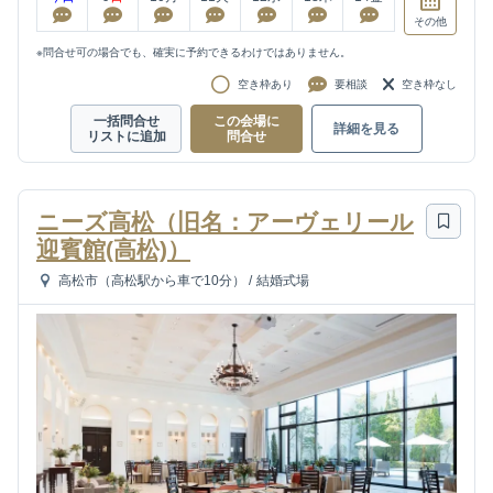
その他
※問合せ可の場合でも、確実に予約できるわけではありません。
空き枠あり
要相談
空き枠なし
一括問合せ
この会場に
詳細を見る
リストに追加
問合せ
ニーズ高松（旧名：アーヴェリール
迎賓館(高松)）
高松市（高松駅から車で10分）
/
結婚式場