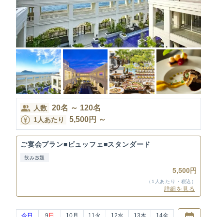
20
名
～
120
名
人数
5,500
円
～
1人あたり
ご宴会プラン■ビュッフェ■スタンダード
飲み放題
5,500円
（1人あたり・税込）
詳細を見る
今日
9
日
10
月
11
火
12
水
13
木
14
金