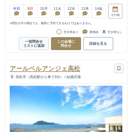
今日
9
日
10
月
11
火
12
水
13
木
14
金
その他
※問合せ可の場合でも、確実に予約できるわけではありません。
空き枠あり
要相談
空き枠なし
一括問合せ
この会場に
詳細を見る
リストに追加
問合せ
アールベルアンジェ高松
高松市（高松駅から車で3分）
/
結婚式場