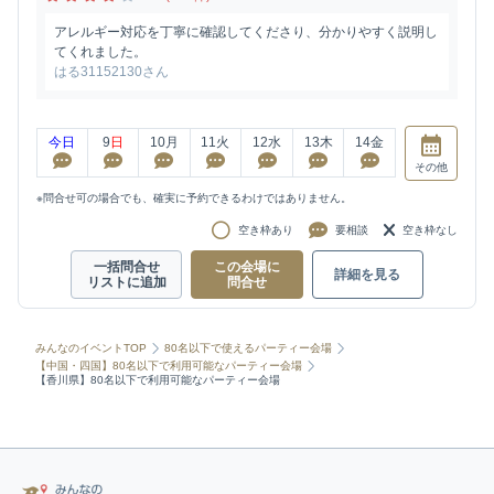
アレルギー対応を丁寧に確認してくださり、分かりやすく説明し
てくれました。
はる31152130さん
今日
9
日
10
月
11
火
12
水
13
木
14
金
その他
※問合せ可の場合でも、確実に予約できるわけではありません。
空き枠あり
要相談
空き枠なし
一括問合せ
この会場に
詳細を見る
リストに追加
問合せ
みんなのイベントTOP
80名以下で使えるパーティー会場
【中国・四国】80名以下で利用可能なパーティー会場
【香川県】80名以下で利用可能なパーティー会場