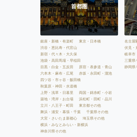
首都圏
銀座・新橋・有楽町
東京・日本橋
名古屋
渋谷・恵比寿・代官山
伏見・
新宿・代々木・大久保
岐阜市
池袋・高田馬場・早稲田
三重県
目黒・白金・五反田
原宿・表参道・青山
静岡県
六本木・麻布・広尾
赤坂・永田町・溜池
四ツ谷・市ヶ谷・飯田橋
秋葉原・神田・水道橋
上野・浅草・日暮里
両国・錦糸町・小岩
築地・湾岸・お台場
浜松町・田町・品川
立川・八王子・町田
東京都その他
舞浜・浦安・幕張・千葉
千葉県その他
大宮・さいたま新都心
埼玉県その他
横浜・みなとみらい・新横浜
神奈川県その他