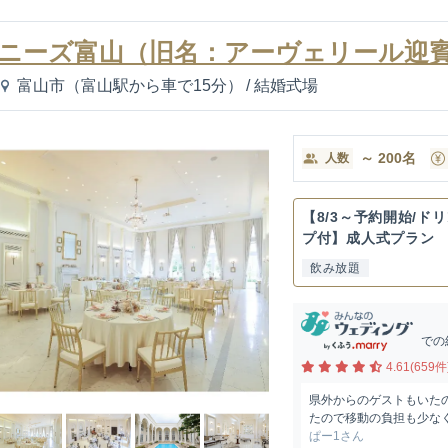
ニーズ富山（旧名：アーヴェリール迎賓
富山市（富山駅から車で15分）
/
結婚式場
～
200
名
人数
【8/3～予約開始/ド
プ付】成人式プラン
飲み放題
での
4.61(659件
県外からのゲストもいた
たので移動の負担も少な
ぱー1さん