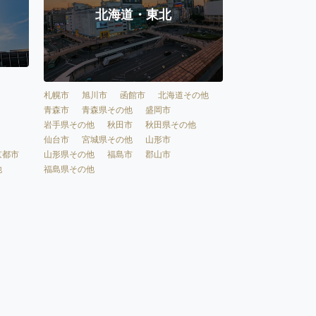
北海道・東北
札幌市
旭川市
函館市
北海道その他
青森市
青森県その他
盛岡市
岩手県その他
秋田市
秋田県その他
仙台市
宮城県その他
山形市
京都市
山形県その他
福島市
郡山市
他
福島県その他