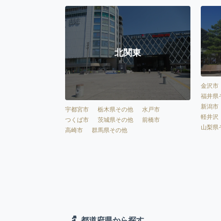
北関東
金沢市
福井県
新潟市
宇都宮市
栃木県その他
水戸市
軽井沢
つくば市
茨城県その他
前橋市
山梨県
高崎市
群馬県その他
都道府県から探す