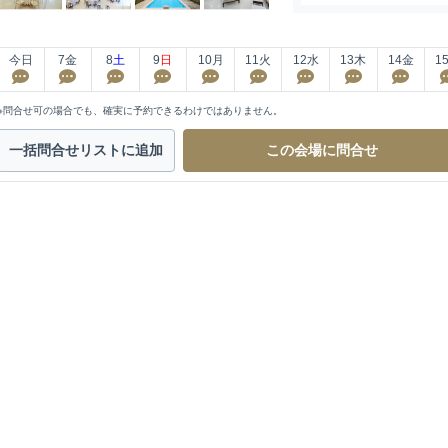
今日
7
金
8
土
9
日
10
月
11
火
12
水
13
木
14
金
1
※問合せ可の場合でも、確実に予約できるわけではありません。
一括問合せ
リストに追加
この会場に
問合せ