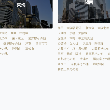
関西
東海
梅田・大阪駅周辺
新大阪・大阪北部
天満橋・京橋・大阪城
駅周辺・西区・中村区
淀屋橋・本町・中之島周辺
丸の内
栄・東区
愛知県その他
心斎橋・なんば
天王寺・阿倍野
岐阜県その他
津市
四日市市
大阪ベイ・堺・泉佐野
大阪府その他
その他
静岡市
浜松市
三宮・元町・阪神
兵庫県その他
その他
京都府その他
大津市
滋賀県その
奈良市
奈良県その他
和歌山市
和歌山県その他