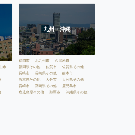
九州・沖縄
福岡市
北九州市
久留米市
福岡県その他
佐賀市
佐賀県その他
山市
長崎市
長崎県その他
熊本市
熊本県その他
大分市
大分県その他
他
宮崎市
宮崎県その他
鹿児島市
鹿児島県その他
那覇市
沖縄県その他
他