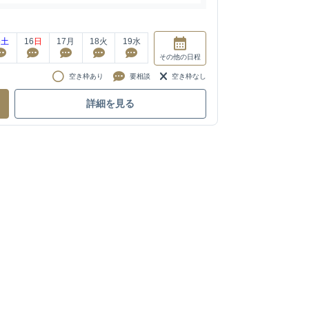
5
土
16
日
17
月
18
火
19
水
その他
の日程
空き枠あり
要相談
空き枠なし
詳細を見る