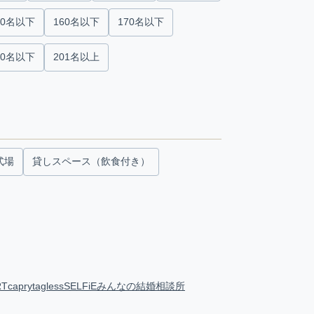
50名以下
160名以下
170名以下
00名以下
201名以上
式場
貸しスペース（飲食付き）
RT
capry
tagless
SELFiE
みんなの結婚相談所