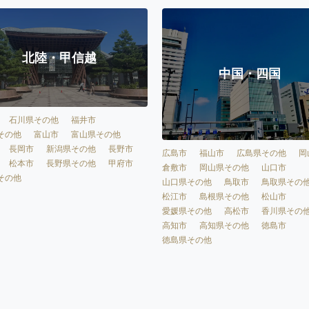
北陸・甲信越
中国・四国
石川県その他
福井市
その他
富山市
富山県その他
長岡市
新潟県その他
長野市
広島市
福山市
広島県その他
岡
松本市
長野県その他
甲府市
倉敷市
岡山県その他
山口市
その他
山口県その他
鳥取市
鳥取県その
松江市
島根県その他
松山市
愛媛県その他
高松市
香川県その
高知市
高知県その他
徳島市
徳島県その他